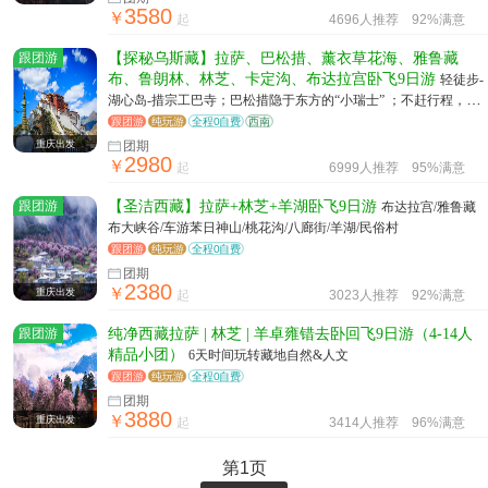
3580
￥
起
4696人推荐
92%满意
跟团游
【探秘乌斯藏】拉萨、巴松措、薰衣草花海、雅鲁藏
布、鲁朗林、林芝、卡定沟、布达拉宫卧飞9日游
轻徒步-
湖心岛-措宗工巴寺；巴松措隐于东方的“小瑞士” ；不赶行程，漫
步感受落入凡间的仙境
跟团游
纯玩游
全程0自费
西南
重庆出发
团期
2980
￥
起
6999人推荐
95%满意
跟团游
【圣洁西藏】拉萨+林芝+羊湖卧飞9日游
布达拉宫/雅鲁藏
布大峡谷/车游苯日神山/桃花沟/八廊街/羊湖/民俗村
跟团游
纯玩游
全程0自费
团期
2380
￥
重庆出发
起
3023人推荐
92%满意
跟团游
纯净西藏拉萨 | 林芝 | 羊卓雍错去卧回飞9日游（4-14人
精品小团）
6天时间玩转藏地自然&人文
跟团游
纯玩游
全程0自费
团期
3880
￥
重庆出发
起
3414人推荐
96%满意
第1页