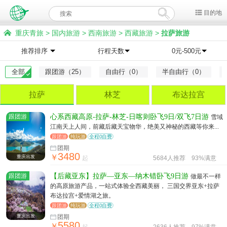
目的地
重庆青旅
>
国内旅游
>
西南旅游
>
西藏旅游
>
拉萨旅游
推荐排序
行程天数
0元-500元
全部
跟团游（25）
自由行（0）
半自由行（0）
拉萨
林芝
布达拉宫
跟团游
心系西藏高原-拉萨-林芝-日喀则卧飞9日/双飞7日游
雪域
江南天上人间，前藏后藏天宝物华，绝美又神秘的西藏等你来...
跟团游
纯玩游
全程0自费
团期
3480
￥
重庆出发
起
5684人推荐
93%满意
跟团游
【后藏亚东】拉萨—亚东—纳木错卧飞9日游
做最不一样
的高原旅游产品，一站式体验全西藏美丽， 三国交界亚东+拉萨
布达拉宫+爱情湖之旅。
跟团游
纯玩游
全程0自费
重庆出发
团期
5580
￥