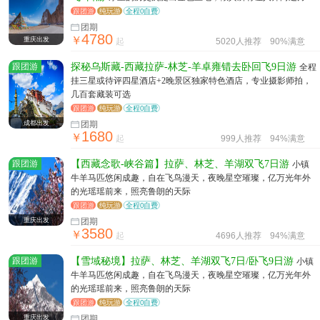
跟团游
纯玩游
全程0自费
团期
4780
￥
重庆出发
起
5020人推荐
90%满意
跟团游
探秘乌斯藏-西藏拉萨-林芝-羊卓雍错去卧回飞9日游
全程
挂三星或待评四星酒店+2晚景区独家特色酒店，专业摄影师拍，
几百套藏装可选
跟团游
纯玩游
全程0自费
成都出发
团期
1680
￥
起
999人推荐
94%满意
跟团游
【西藏念歌-峡谷篇】拉萨、林芝、羊湖双飞7日游
小镇
牛羊马匹悠闲成趣，自在飞鸟漫天，夜晚星空璀璨，亿万光年外
的光瑶瑶前来，照亮鲁朗的天际
跟团游
纯玩游
全程0自费
重庆出发
团期
3580
￥
起
4696人推荐
94%满意
跟团游
【雪域秘境】拉萨、林芝、羊湖双飞7日/卧飞9日游
小镇
牛羊马匹悠闲成趣，自在飞鸟漫天，夜晚星空璀璨，亿万光年外
的光瑶瑶前来，照亮鲁朗的天际
跟团游
纯玩游
全程0自费
重庆出发
团期