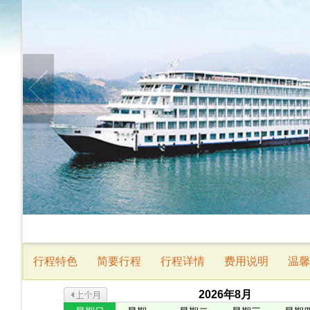
行程特色
简要行程
行程详情
费用说明
温馨
2026
年
8
月