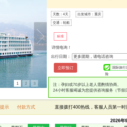
天数：4天
出发城市：重庆
交通：轮船
标准
详情电询！
出行日期：
国际旅行
险
1
2
3
注：孕妇或70岁以上老人需酌情协商。
24小时客服竭诚为您提供咨询服务（节假
提示
付款方式
直接拨打400热线，客服人员第一
2026
年