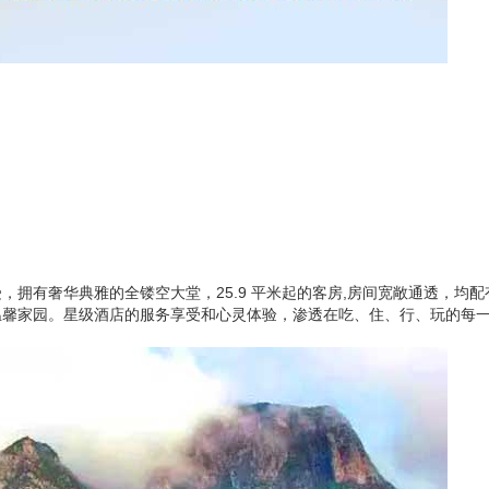
，拥有奢华典雅的全镂空大堂，25.9 平米起的客房,房间宽敞通透，均
温馨家园。星级酒店的服务享受和心灵体验，渗透在吃、住、行、玩的每