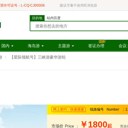
营许可证号：L-CQ-CJ00008
建议尽量不使用IE浏览器
目的地
站内百度
国内
海岛游
主题游
签证办理
会议
游
【星际领航号】三峡游豪华游轮
网上签约，快速便捷
线路编号
Number
：1
￥1800
起
市场价
Price
：
青旅