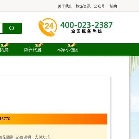
关于我们
旅游资讯
公众号
帮助
.拓展
康养旅居
私家小包团
16770
价见团期
起价说明
支付方式