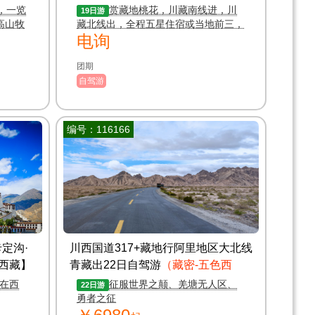
日自驾游
（超豪华团）
，一览
赏藏地桃花，川藏南线进，川
19日游
高山牧
藏北线出，全程五星住宿或当地前三，
电询
赏最美的南迦巴瓦，赠送4个特色餐
团期
自驾游
编号：116166
卡定沟·
川西国道317+藏地行阿里地区大北线
玩西藏】
青藏出22日自驾游
（藏密-五色西
藏）
您在西
征服世界之颠、羌塘无人区、
22日游
勇者之征