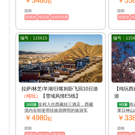
￥3480
￥55
起
团期
团期
跟团游
纯玩游
全程0自费
跟团游
纯
编号：115615
编号：1156
拉萨/林芝/羊湖/日喀则卧飞回10日游
【纯玩西
（纯玩）
【雪域风情E5线】
游
全程入住西藏挂三酒店，西藏
布
10日游
9日游
境内全程使用挂旅游牌照的旅游车
苯日神山
￥4980
￥33
起
团期
团期
跟团游
纯玩游
3星酒店
跟团游
纯