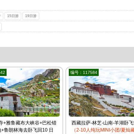
游
15日游
19日游
42
编号：117584
寺+雅鲁藏布大峡谷+巴松错
西藏拉萨-林芝-山南-羊湖卧飞
+鲁朗林海去卧飞回10 日
（2-10人纯玩MINI小团/夏灿