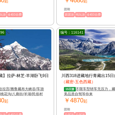
80
￥4680
起
起
团期
玩游
全程0自费
跟团游
纯玩游
全程0自费
96
编号：116141
藏】拉萨-林芝-羊湖卧飞9日
川西318进藏地行青藏出15
（藏密-五色西藏）
达拉宫/雅鲁藏布大峡谷/车游
不限车型轿车无压力，
15日游
/桃花沟/八廊街/羊湖/民俗村
美品质自驾等你来
80
￥4870
起
起
团期
玩游
全程0自费
自驾游
自驾游