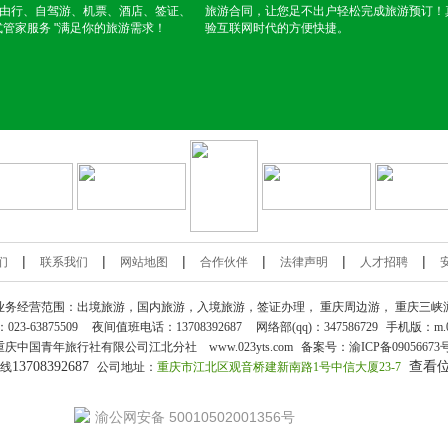
由行、自驾游、机票、酒店、签证、
旅游合同，让您足不出户轻松完成旅游预订！
式管家服务 "满足你的旅游需求！
验互联网时代的方便快捷。
|
|
|
|
|
|
们
联系我们
网站地图
合作伙伴
法律声明
人才招聘
业务经营范围：出境旅游，国内旅游，入境旅游，签证办理，
重庆周边游
，
重庆三峡
：
023-63875509
夜间值班电话：13708392687
网络部(qq)：
347586729
手机版：
m.
重庆中国青年旅行社
有限公司江北分社 www.023yts.com
备案号：
渝ICP备09056673
13708392687
查看
热线
公司地址：
重庆市江北区观音桥建新南路1号中信大厦23-7
渝公网安备 50010502001356号