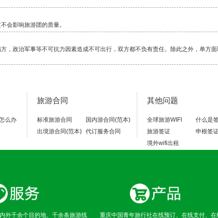
这不会影响旅游团的质量。
塌方，政治军事等不可抗力因素造成不可出行，双方都不负有责任。除此之外，单方面
毕竟还是比较累的一项活动，除了相对轻松的邮轮，其它行程都是一路行走，换乘交通
旅游合同
其他问题
当地警察局，不要随便乱走。
怎么办
标准旅游合同
国内游合同(范本)
全球旅游WIFI
什么是
出境游合同(范本)
代订服务合同
旅游签证
申根签
境外wifi出租
内外千余个目的地、千余条旅游线
重庆中国青年旅行社在线预订、在线支付、在