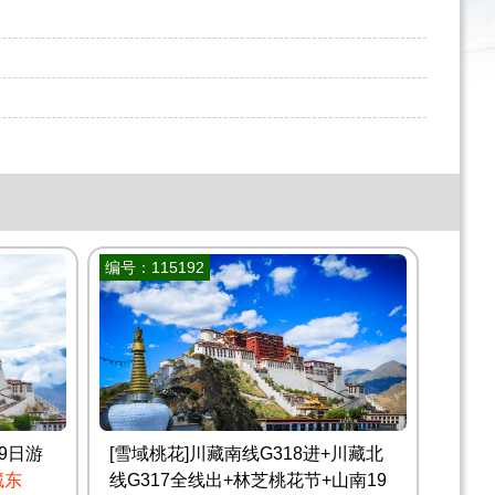
编号：115192
9日游
[雪域桃花]川藏南线G318进+川藏北
藏东
线G317全线出+林芝桃花节+山南19