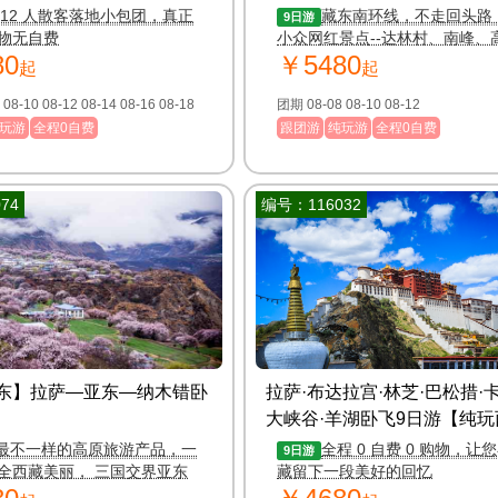
人小包团/天域吉祥）
南）
-12 人散客落地小包团，真正
藏东南环线，不走回头路
9日游
物无自费
小众网红景点--达林村、南峰、
80
￥5480
场、扎囊沙漠、....
起
起
团期 08-08 08-10 08-12 08-14 08-16 08-18
团期 08-08 08-10 08-12
玩游
全程0自费
跟团游
纯玩游
全程0自费
74
编号：116032
东】拉萨—亚东—纳木错卧
拉萨·布达拉宫·林芝·巴松措·
大峡谷·羊湖卧飞9日游【纯
最不一样的高原旅游产品，一
全程 0 自费 0 购物，让
9日游
全西藏美丽， 三国交界亚东
藏留下一段美好的回忆
达拉宫+爱情湖之旅。