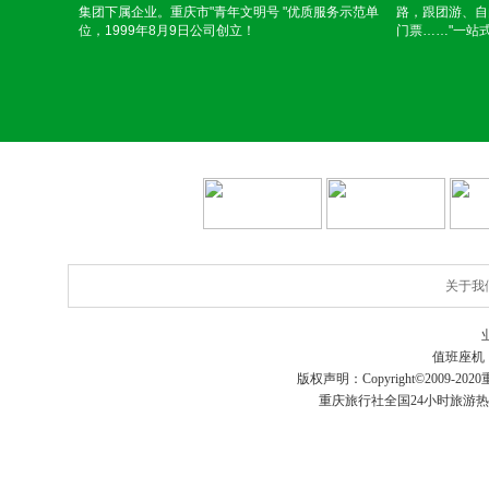
集团下属企业。重庆市"青年文明号 "优质服务示范单
路，跟团游、自
位，1999年8月9日公司创立！
门票……"一站
关于我
值班座机
版权声明：Copyright©2009-2020
重庆旅行社
全国24小时旅游