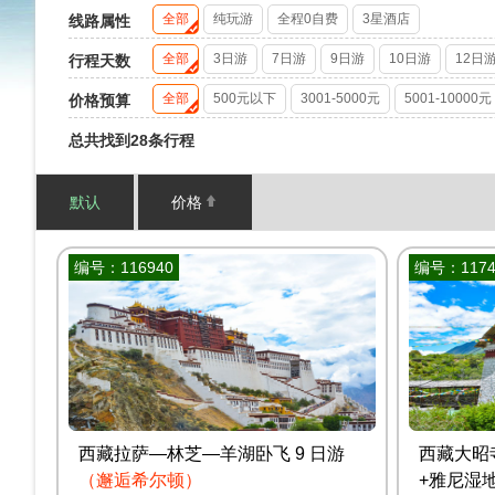
全部
纯玩游
全程0自费
3星酒店
线路属性
全部
3日游
7日游
9日游
10日游
12日
行程天数
全部
500元以下
3001-5000元
5001-10000元
价格预算
总共找到28条行程
默认
价格
编号：116940
编号：1174
西藏拉萨—林芝—羊湖卧飞 9 日游
西藏大昭
（邂逅希尔顿）
+雅尼湿地