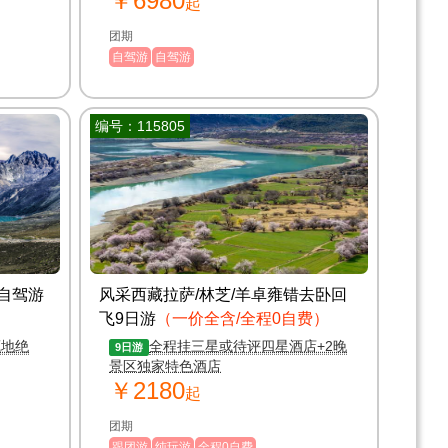
￥6980
起
团期
自驾游
自驾游
编号：115805
日自驾游
风采西藏拉萨/林芝/羊卓雍错去卧回
飞9日游
（一价全含/全程0自费）
藏地绝
全程挂三星或待评四星酒店+2晚
9日游
景区独家特色酒店
￥2180
起
团期
跟团游
纯玩游
全程0自费