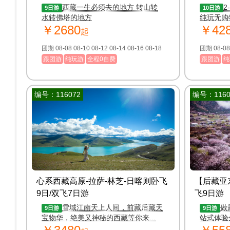
游
（12
西藏一生必须去的地方 转山转
2
9日游
10日游
水转佛塔的地方
纯玩无购
￥2680
￥42
起
团期 08-08 08-10 08-12 08-14 08-16 08-18
跟团游
纯玩游
全程0自费
跟团游
纯
编号：116072
编号：1160
心系西藏高原-拉萨-林芝-日喀则卧飞
【后藏亚
9日/双飞7日游
飞9日游
雪域江南天上人间，前藏后藏天
做
9日游
9日游
宝物华，绝美又神秘的西藏等你来...
站式体验
+拉萨布