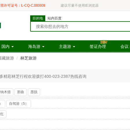
营许可证号：L-CQ-CJ00008
建议尽量不使用IE浏览器
目的地
站内百度
国内
海岛游
主题游
签证办理
会议
西藏旅游
林芝旅游
彩林芝行程欢迎拨打400-023-2387热线咨询
纳木措
那曲
墨脱
）
自驾游（5）
阳红