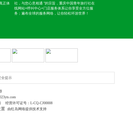
真正体
社，与您心意相通 "的宗旨，重庆中国青年旅行社在
线网站+呼叫中心+门店服务体系让你享受全方位服
务；遍布全球的服务网络，让你轻松环游世界！
安全提示
游
023yts.com
号
经营许可证号：
L-CQ-CJ00008
位置
由红岛网络提供技术支持