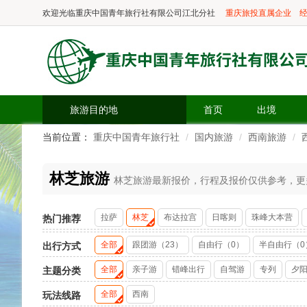
欢迎光临
重庆中国青年旅行社有限公司江北分社
重庆旅投直属企业
经
旅游目的地
首页
出境
当前位置：
重庆中国青年旅行社
国内旅游
西南旅游
林芝旅游
林芝旅游最新报价，行程及报价仅供参考，更多精
拉萨
林芝
布达拉宫
日喀则
珠峰大本营
热门推荐
全部
跟团游（23）
自由行（0）
半自由行（0
出行方式
全部
亲子游
错峰出行
自驾游
专列
夕
主题分类
全部
西南
玩法线路