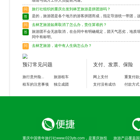
细请与我方工作人员提前沟通。
问
旅行社组织的重庆出发到林芝旅游是拼团游吗？
是的，旅游团是各个地方的游客拼团而成，指定导游统一带团，
答
问
去林芝旅游如果取消了怎么办，责任算谁的？
旅游团不会无故取消，在合同中有明确规定，团天气恶劣，地质
答
同中有标明。
问
去林芝旅游，途中有人生病怎么办？
出行前请确保身体状况良好，如果身体异样请别选择出行，旅游
答
富的导游会作出准确的判断，请配合。
预订常见问题
支付、发票、保险
问
去林芝旅游途中脱团了怎么办？
请保留好导游的电话，以备不时之需。如果情况特殊请及时联系
答
旅行意外险...
旅游租车
网上支付
重复付款
租车的注意事项
独立成团
支付没有成功
付款方式
重庆中国青年旅行社www.023yts.com，是重庆旅投
旅游产品覆盖国