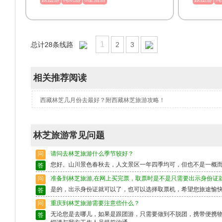
1
总计
28
条线路
2
3
相关推荐阅读
西藏林芝几月份去最好？附西藏林芝旅游攻略！
林芝旅游常见问题
问
请问去林芝旅游什么季节较好？
您好。山川景色春秋去，人文景区一年四季均可，但也不是一概
答
问
准备到林芝旅游,在网上买完票，取票时是不是只需要出示身份证
是的，出示身份证就可以了，也可以选择取票机，希望您旅途愉
答
问
重庆到林芝旅游需要注意些什么？
无论您是去哪儿，如果是跟团游，只需要做到不脱团，携带便携
答