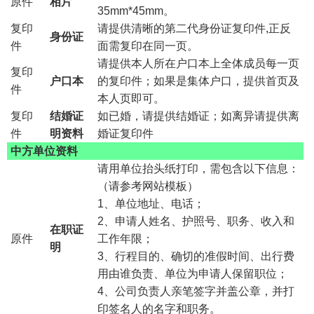
原件
相片
35mm*45mm。
复印
请提供清晰的第二代身份证复印件,正反
身份证
件
面需复印在同一页。
请提供本人所在户口本上全体成员每一页
复印
户口本
的复印件；如果是集体户口，提供首页及
件
本人页即可。
复印
结婚证
如已婚，请提供结婚证；如离异请提供离
件
明资料
婚证复印件
中方单位资料
请用单位抬头纸打印，需包含以下信息：
（请参考网站模板）
1、单位地址、电话；
2、申请人姓名、护照号、职务、收入和
在职证
原件
工作年限；
明
3、行程目的、确切的准假时间、出行费
用由谁负责、单位为申请人保留职位；
4、公司负责人亲笔签字并盖公章，并打
印签名人的名字和职务。