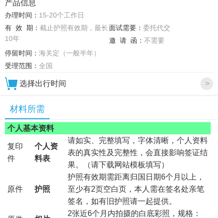
产品信息
办理时间：
15-20个工作日
有 效 期：
截止护照有效期，最长
面试需要：
委托代交
10年
邀 请 函：
不需要
停留时间：
海关定（一般半年）
受理范围：
全国
选择出行时间
>
材料所需
个人基本资料
请如实、完整填写，字体清晰，个人资料
复印
个人资
表的真实性及完整性，会直接影响签证结
件
料表
果。（请下载网站模板填写）
护照有效期需距离归国日期6个月以上，
原件
护照
至少有2页空白页，本人需在签名处亲笔
签名，如有旧护照请一起提供。
2张近6个月内拍摄的白底彩照，规格：