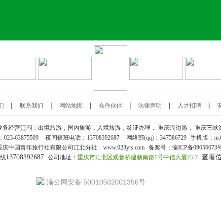
|
|
|
|
|
|
们
联系我们
网站地图
合作伙伴
法律声明
人才招聘
业务经营范围：出境旅游，国内旅游，入境旅游，签证办理，
重庆周边游
，
重庆三峡
：
023-63875509
夜间值班电话：13708392687
网络部(qq)：
347586729
手机版：
m.
重庆中国青年旅行社
有限公司江北分社 www.023yts.com
备案号：
渝ICP备09056673
13708392687
查看
热线
公司地址：
重庆市江北区观音桥建新南路1号中信大厦23-7
渝公网安备 50010502001356号