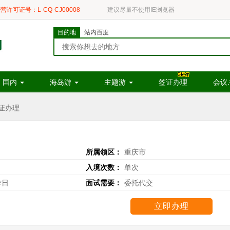
营许可证号：L-CQ-CJ00008
建议尽量不使用IE浏览器
目的地
站内百度
国内
海岛游
主题游
签证办理
会议
证办理
所属领区：
重庆市
入境次数：
单次
作日
面试需要：
委托代交
立即办理