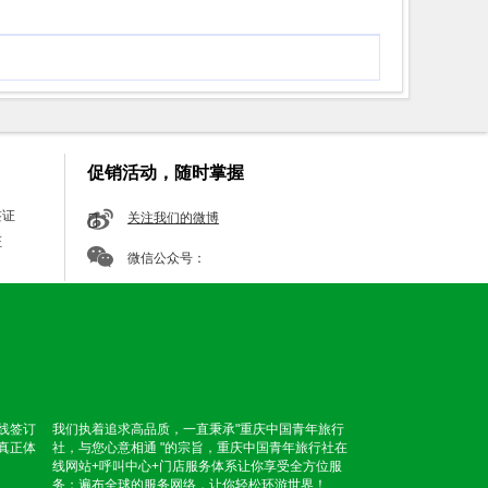
促销活动，随时掌握
签证
关注我们的微博
证
微信公众号：
线签订
我们执着追求高品质，一直秉承"重庆中国青年旅行
真正体
社，与您心意相通 "的宗旨，重庆中国青年旅行社在
线网站+呼叫中心+门店服务体系让你享受全方位服
务；遍布全球的服务网络，让你轻松环游世界！