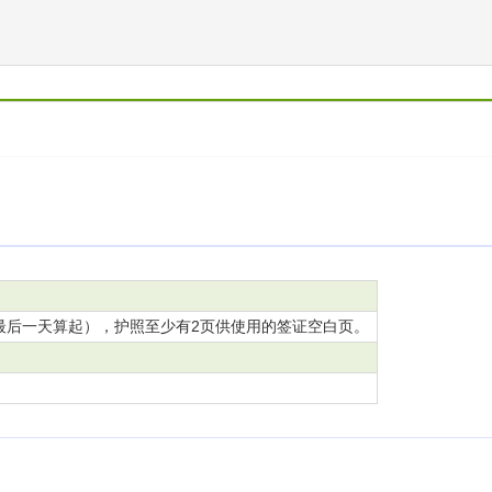
2
最后一天算起），护照至少有
页供使用的签证空白页。