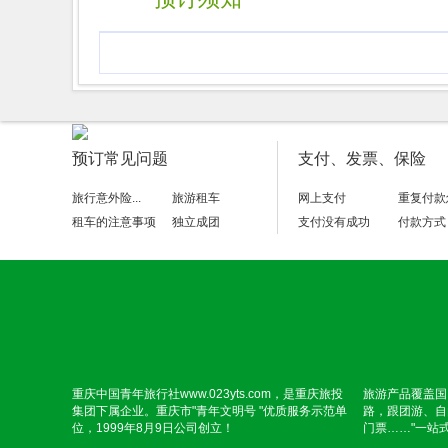
预订常见问题
支付、发票、保险
旅行意外险...
旅游租车
网上支付
重复付款
租车的注意事项
独立成团
支付没有成功
付款方式
重庆中国青年旅行社www.023yts.com，是重庆旅投
旅游产品覆盖国
集团下属企业。重庆市"青年文明号 "优质服务示范单
路，跟团游、自
位，1999年8月9日公司创立！
门票……"一站