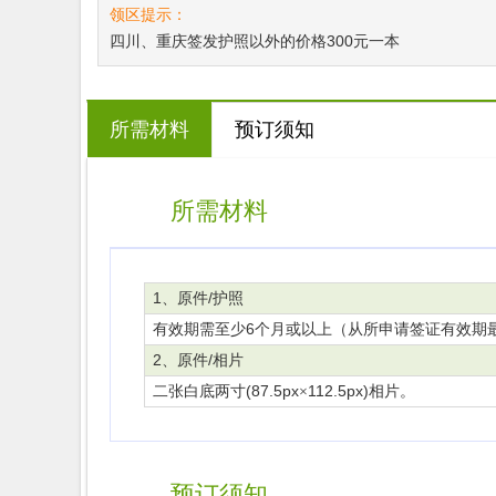
领区提示：
四川、重庆签发护照以外的价格300元一本
所需材料
预订须知
所需材料
1
/
、原件
护照
6
有效期需至少
个月或以上（从所申请签证有效期
2
/
、原件
相片
(87.5px
112.5px)
二张白底两寸
×
相片。
预订须知