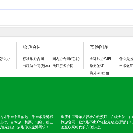
旅游合同
其他问题
怎么办
标准旅游合同
国内游合同(范本)
全球旅游WIFI
什么是
出境游合同(范本)
代订服务合同
旅游签证
申根签
境外wifi出租
内外千余个目的地、千余条旅游线
重庆中国青年旅行社在线预订、在线支付、在
由行、自驾游、机票、酒店、签证、
旅游合同，让您足不出户轻松完成旅游预订！
式管家服务 "满足你的旅游需求！
验互联网时代的方便快捷。