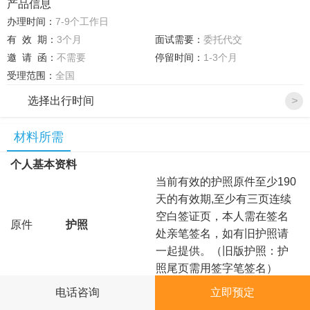
产品信息
办理时间：
7-9个工作日
有 效 期：
3个月
面试需要：
委托代交
邀 请 函：
不需要
停留时间：
1-3个月
受理范围：
全国
选择出行时间
>
材料所需
个人基本资料
当前有效的护照原件至少190
天的有效期,至少有三页连续
空白签证页，本人需在签名
原件
护照
处亲笔签名，如有旧护照请
一起提供。（旧版护照：护
照尾页需用签字笔签名）
2张近6个月内拍摄的
电话咨询
立即预定
首页
在线咨询
热线电话
5.0cm*5.0cm白底彩照相