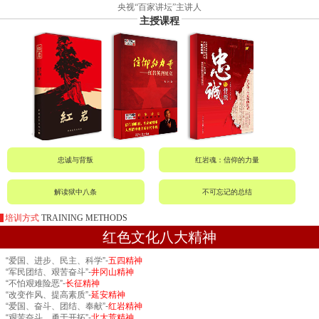
央视“百家讲坛”主讲人
主授课程
忠诚与背叛
红岩魂：信仰的力量
解读狱中八条
不可忘记的总结
培训方式
TRAINING METHODS
红色文化八大精神
“爱国、进步、民主、科学”-
五四精神
“军民团结、艰苦奋斗”-
井冈山精神
“不怕艰难险恶”-
长征精神
“改变作风、提高素质”-
延安精神
“爱国、奋斗、团结、奉献”-
红岩精神
“艰苦奋斗、勇于开拓”-
北大荒精神