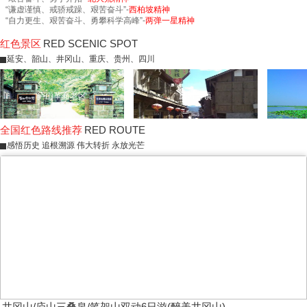
“谦虚谨慎、戒骄戒躁、艰苦奋斗”-
西柏坡精神
“自力更生、艰苦奋斗、勇攀科学高峰”-
两弹一星精神
红色景区
RED SCENIC SPOT
延安、韶山、井冈山、重庆、贵州、四川
庐山革命老区
磨西古镇
全国红色路线推荐
RED ROUTE
感悟历史 追根溯源 伟大转折 永放光芒
井冈山/庐山三叠泉/笔架山双动6日游(醉美井冈山)