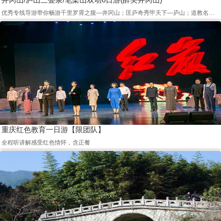
优秀专线导游带你畅游千里罗霄之腹—井冈山；匡庐奇秀甲天下—庐山；道教名山胜地—笔架山
重庆红色教育一日游【限团队】
全程听讲解感受红色情怀，含正餐