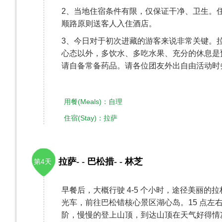
2、当地住宿条件有限，仅保证干净、卫生。
顺路原则送客人入住酒店。
3、今日对于初次进藏的游客来说非常关键。
心态以外，多饮水、多吃水果、充分的休息是
请自备常备药品。请各位团友外出自由活动时
用餐(Meals)：自理
住宿(Stay)：拉萨
拉萨- - 巴松措- - 林芝
第4天
早餐后，大概行驶 4-5 个小时，途径美丽的
光车，前往巴松错核心景区湖心岛。15 点左
阶，慢慢的登上山顶，到达山顶在天气好得情