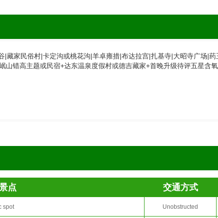
谷|藏家民俗村|卡定沟或桃花沟|羊卓雍措|布达拉宫|扎基寺|大昭寺广场|
+岷山错高主题或民宿+达东温泉度假村或德吉藏家+首晚升级待评五星含
景点
交通方式
c spot
Unobstructed