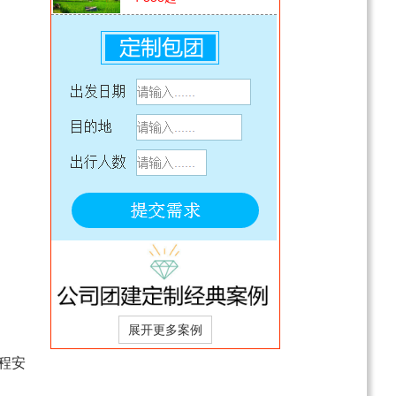
云南西双版纳纯玩2+1双
飞5天跟团游
￥2580
起
纯美云南滇东南大环线
（昆明/东川/建水/元阳/蒙
自/普者黑/泸西/弥勒）双
￥3580
起
高8日游
西藏拉萨-林芝-山南-羊湖
卧飞9日游（2-10人纯玩
MINI小团/夏灿藏东南）
￥6980
起
【七彩藏风&亲奢2-8人小
包团】拉萨-林芝-山南-羊
湖卧飞9日游
电询
西藏拉萨+羊湖+日喀则
+纳木措+勇闯珠峰卧飞9
日游
￥6280
起
程安