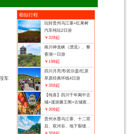
相似行程
玩转贵州乌江寨+红果树
汽车纯玩2日游
￥328
起
南川神龙峡（漂流）、黎
香湖一日游
￥198
起
四川月亮湾/若尔盖/红原
段车
草原经典环线4日游
￥358
起
【纯喜】四川千年阆中古
城+漫游滕王阁+古城夜景
2日游
￥308
起
贵州水墨乌江寨、十二背
后、双河谷、地下裂缝2
日游
￥358
起