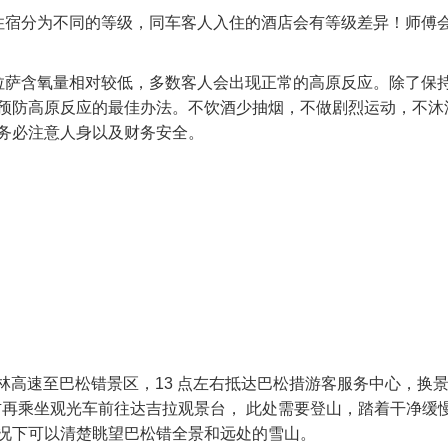
住宿分为不同的等级，同车客人入住的酒店会有等级差异！师傅
拉萨含氧量相对较低，多数客人会出现正常的高原反应。除了保
预防高原反应的最佳办法。不饮酒少抽烟，不做剧烈运动，不沐
务必注意人身以及财务安全。
拉林高速至巴松错景区，13 点左右抵达巴松措游客服务中心，换
右再乘坐观光车前往达吉拉观景台， 此处需要登山，踏着干净缓
况下可以清楚眺望巴松错全景和远处的雪山。