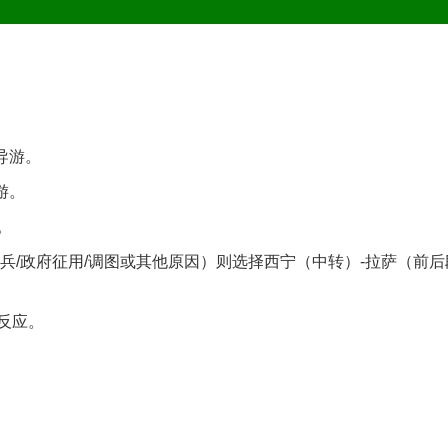
导游。
游。
。
兵/政府征用/调图或其他原因）则选择西宁（中转）-拉萨（前后
反应。