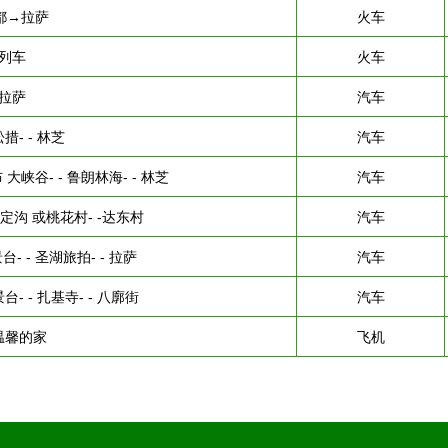
都→拉萨
火车
列车
火车
拉萨
汽车
松措- - 林芝
汽车
 大峡谷- - 鲁朗林海- - 林芝
汽车
 卡定沟 或桃花村- -达东村
汽车
- - 圣湖旅拍- - 拉萨
汽车
台- - 扎基寺- - 八廓街
汽车
温馨的家
飞机