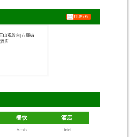
打印行程
药王山观景台|八廓街
氧酒店
餐饮
酒店
Meals
Hotel