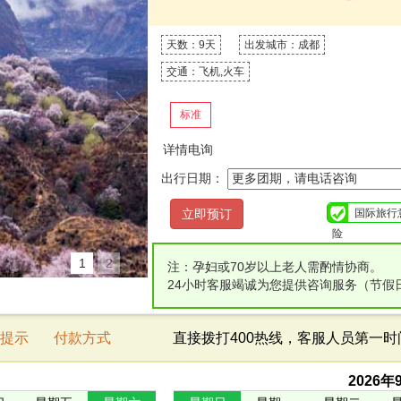
天数：9天
出发城市：成都
交通：飞机,火车
标准
详情电询
出行日期：
国际旅行
险
1
2
注：孕妇或70岁以上老人需酌情协商。
24小时客服竭诚为您提供咨询服务（节假
提示
付款方式
直接拨打400热线，客服人员第一
2026
年