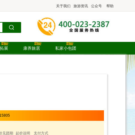
关于我们
旅游资讯
公众号
帮助
.拓展
康养旅居
私家小包团
）
15805
价见团期
起价说明
支付方式