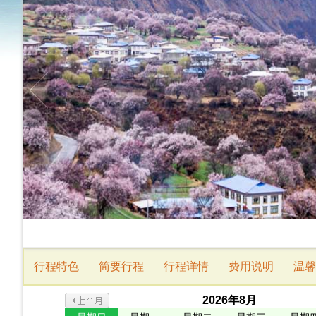
行程特色
简要行程
行程详情
费用说明
温馨
2026
年
8
月