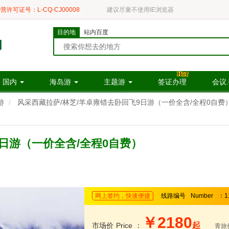
营许可证号：L-CQ-CJ00008
建议尽量不使用IE浏览器
目的地
站内百度
国内
海岛游
主题游
签证办理
会议
游
风采西藏拉萨/林芝/羊卓雍错去卧回飞9日游（一价全含/全程0自费
日游（一价全含/全程0自费）
网上签约，快速便捷
线路编号
Number
：1
￥2180
起
市场价
Price
：
青旅