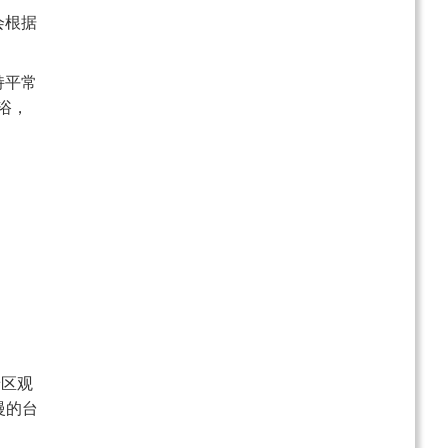
会根据
持平常
浴，
景区观
慢的台