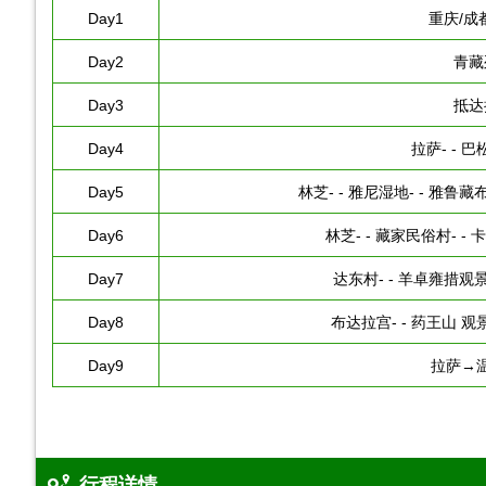
Day1
重庆/成
Day2
青藏
Day3
抵达
Day4
拉萨- - 巴
Day5
林芝- - 雅尼湿地- - 雅鲁藏布
Day6
林芝- - 藏家民俗村- -
Day7
达东村- - 羊卓雍措观景台
Day8
布达拉宫- - 药王山 观景
Day9
拉萨→
行程详情