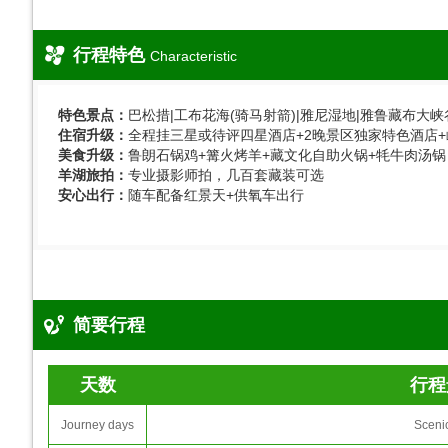
行程特色
Characteristic
特色景点：
巴松措|工布花海(骑马射箭)|雅尼湿地|雅鲁藏布大峡
住宿升级：
全程挂三星或待评四星酒店+2晚景区独家特色酒店
美食升级：
鲁朗石锅鸡+篝火烤羊+藏文化自助火锅+牦牛肉汤锅
羊湖旅拍：
专业摄影师拍，几百套藏装可选
安心出行：
随车配备红景天+供氧车出行
简要行程
天数
行程
Journey days
Sceni