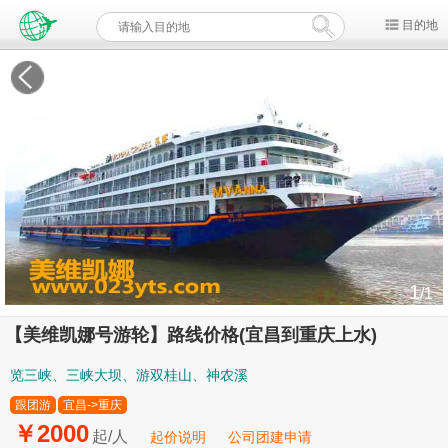
目的地
1
/1
【美维凯娜号游轮】路线价格(宜昌到重庆上水)
览三峡、三峡大坝、游双桂山、神农溪
跟团游
宜昌->重庆
￥2000
起/人
起价说明
公司团建申请