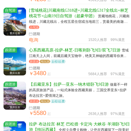
起
4569人推荐
92%满意
自驾游
[雪域桃花]川藏南线G318进+川藏北线G317全线出+林芝
桃花节+山南19日自驾游（超豪华团）
赏藏地桃花，川藏南
线进，川藏北线出，全程五星住宿或当地前三，赏最美的南迦巴
瓦，赠送4个特色餐
自驾游
重庆出发
团期
电询
1520人推荐
99%满意
跟团游
心系西藏高原-拉萨-林芝-日喀则卧飞9日/双飞7日游
雪域
江南天上人间，前藏后藏天宝物华，绝美又神秘的西藏等你来...
跟团游
纯玩游
全程0自费
团期
3480
￥
重庆出发
起
5684人推荐
97%满意
跟团游
【后藏亚东】拉萨—亚东—纳木错卧飞9日游
做最不一样
的高原旅游产品，一站式体验全西藏美丽， 三国交界亚东+拉萨
布达拉宫+爱情湖之旅。
跟团游
纯玩游
全程0自费
重庆出发
团期
5580
￥
起
2636人推荐
97%满意
跟团游
拉萨·布达拉宫·林芝·巴松措·卡定沟·大峡谷·羊湖卧飞9日
游【纯玩西藏】
全程 0 自费 0 购物，让您在西藏留下一段美好