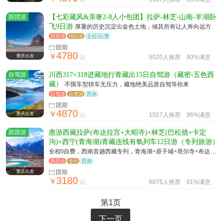
跟团游
【七彩藏风&亲奢2-8人小包团】拉萨-林芝-山南-羊湖卧
飞9日游
厚重的历史沉淀出金色土地，倾其所有让人奔向远方
跟团游
纯玩游
全程0自费
团期
4780
￥
重庆出发
起
5020人推荐
90%满意
自驾游
川西317+318进藏地行青藏出15日自驾游（藏密-五色西
藏）
不限车型轿车无压力，藏地绝美品质自驾等你来
自驾游
自驾游
西南
团期
4870
￥
重庆出发
起
1557人推荐
96%满意
跟团游
惠游西藏拉萨(布达拉宫+大昭寺)+林芝(巴松措+卡定
沟)+西宁(青海湖)青藏连线有氧列车12日游（专列旅游）
全程0自费，西南首趟西藏专列，青海湖+原子城+塔尔寺+布达拉
宫+大昭寺+羊卓雍湖+巴松措+桃花沟+鲁朗林海
跟团游
专列
西南
重庆出发
团期
3180
￥
起
6875人推荐
91%满意
第1页
下一页