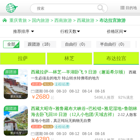
目的地
重庆青旅
>
国内旅游
>
西南旅游
>
西藏旅游
>
布达拉宫旅游
推荐排序
行程天数
价格区间
全部
跟团游（18）
自由行（0）
半自由行（0）
拉萨
林芝
布达拉宫
跟团游
西藏拉萨—林芝—羊湖卧飞 9 日游（邂逅希尔顿）
西藏
一生必须去的地方 转山转水转佛塔的地方
跟团游
纯玩游
全程0自费
团期 08-08 08-10 08-12 08-14 08-16
2680
￥
重庆出发
起
5496人推荐
92%满意
跟团游
西藏大昭寺+雅鲁藏布大峡谷+巴松错+雅尼湿地+鲁朗林
海去卧飞回10 日游（12人小包团/天域吉祥）
2-12 人散客
落地小包团，真正纯玩无购物无自费
跟团游
纯玩游
全程0自费
重庆出发
团期 08-08 08-10 08-12 08-14 08-16
4280
￥