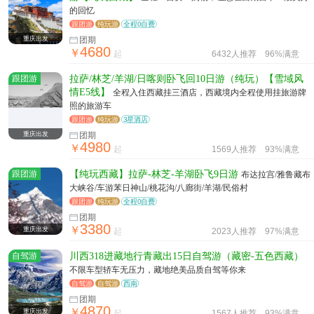
的回忆
跟团游
纯玩游
全程0自费
重庆出发
团期
4680
￥
起
6432人推荐
96%满意
跟团游
拉萨/林芝/羊湖/日喀则卧飞回10日游（纯玩）【雪域风
情E5线】
全程入住西藏挂三酒店，西藏境内全程使用挂旅游牌
照的旅游车
跟团游
纯玩游
3星酒店
重庆出发
团期
4980
￥
起
1569人推荐
93%满意
跟团游
【纯玩西藏】拉萨-林芝-羊湖卧飞9日游
布达拉宫/雅鲁藏布
大峡谷/车游苯日神山/桃花沟/八廊街/羊湖/民俗村
跟团游
纯玩游
全程0自费
团期
3380
￥
重庆出发
起
2023人推荐
97%满意
自驾游
川西318进藏地行青藏出15日自驾游（藏密-五色西藏）
不限车型轿车无压力，藏地绝美品质自驾等你来
自驾游
自驾游
西南
团期
4870
￥
重庆出发
起
1567人推荐
93%满意