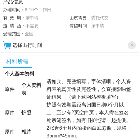
产品信息
办理时间：
6-10个工作日
有 效 期：
按申请
面试需要：
委托代交
邀 请 函：
不需要
停留时间：
按申请
受理范围：
全国
选择出行时间
>
材料所需
个人基本资料
请如实、完整填写，字体清晰，个人资
个人资料
原件
料表的真实性及完整性，会直接影响签
表
证结果。（请下载网站模板填写）
护照有效期需距离归国日期6个月以
原件
护照
上，至少有2页空白页，本人需在签名
处亲笔签名，如有旧护照请一起提供。
2张近6个月内拍摄的白底彩照，规格：
原件
相片
35mm*45mm。