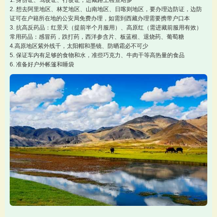
1. 身份证、驾驶证、行驶证，进藏路上检查站多
2. 想去阿里地区、林芝地区、山南地区、日喀则地区，要办理边防证，边防
证可在户籍所在地的公安局免费办理，如需到西藏办理需要携带户口本
3. 抗高反药品：红景天（提前半个月服用）、高原红（需进藏前服用有效）
常用药品：感冒药，跌打药，西洋参含片、板蓝根、退烧药、葡萄糖
4.高原地区紫外线千，太阳帽和墨镜、防晒霜必不可少
5. 保证车内有足够的食物和水，准些巧克力、牛肉干等高热量的食品
6. 准备好户外帐篷和睡袋