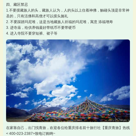
四、藏区禁忌
1.不要摸藏族人的头，藏族人认为，人的头以上住着神佛，触碰头顶是非常神
圣的，只有活佛和高僧才可以摸头施礼
2. 不要踩踏玛尼堆，这是当地藏族人祈福的玛尼堆，寓意 添福增寿
3. 进寺庙，给供养钱最好带纸币不要带硬币
4. 进入寺院不要穿短裤、裙子等
在家靠自己，出门找青旅，欢迎各位给重庆排名前十旅行社【重庆青旅】热线
< 400-023-2387>致电订购哟~