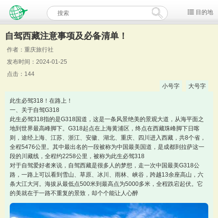
目的地
自驾西藏注意事项及必备清单！
作者：重庆旅行社
发布时间：2024-01-25
点击：144
小号字
大号字
此生必驾318！在路上！
一、关于自驾G318
此生必驾318指的是G318国道，这是一条风景绝美的景观大道，从海平面之
地到世界最高峰脚下。G318起点在上海黄浦区，终点在西藏珠峰脚下日喀
则，途经上海、江苏、浙江、安徽、湖北、重庆、四川进入西藏，共8个省，
全程5476公里。其中最出名的一段被称为中国最美国道，是成都到拉萨这一
段的川藏线，全程约2258公里，被称为此生必驾318
对于自驾爱好者来说，自驾西藏是很多人的梦想，走一次中国最美G318公
路，一路上可以看到雪山、草原、冰川、雨林、峡谷，跨越13余座高山，六
条大江大河。海拔从最低点500米到最高点为5000多米，全程跌宕起伏。它
的美就在于一路不重复的景致，却个个能让人心醉