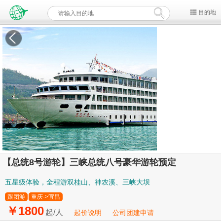
目的地
【总统8号游轮】三峡总统八号豪华游轮预定
五星级体验，全程游双桂山、神农溪、三峡大坝
跟团游
重庆->宜昌
￥1800
起/人
起价说明
公司团建申请