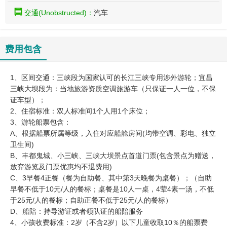
交通(Unobstructed)：
汽车
费用包含
1、区间交通：三峡段为国家认可的长江三峡专用涉外游轮；宜昌
三峡大坝段为：当地旅游资质空调旅游车（只保证一人一位，不保
证车型）；
2、住宿标准：双人标准间1个人用1个床位；
3、游轮船票包含：
A、根据船票所属等级，入住对应船舱房间(均带空调、彩电、独立
卫生间)
B、丰都鬼城、小三峡、三峡大坝景点首道门票(包含景点为赠送，
放弃游览及门票优惠均不退费用)
C、3早餐4正餐（餐为自助餐、其中第3天晚餐为桌餐）；（自助
早餐不低于10元/人的餐标；桌餐是10人一桌，4荤4素一汤，不低
于25元/人的餐标；自助正餐不低于25元/人的餐标）
D、船陪：持导游证或者领队证的船陪服务
4、小孩收费标准：2岁（不含2岁）以下儿童收取10％的船票费