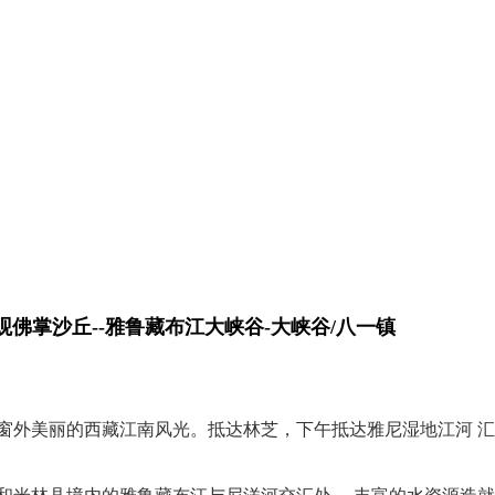
远观佛掌沙丘--雅鲁藏布江大峡谷-大峡谷/八一镇
窗外美丽的西藏江南风光。抵达林芝，下午抵达雅尼湿地江河 