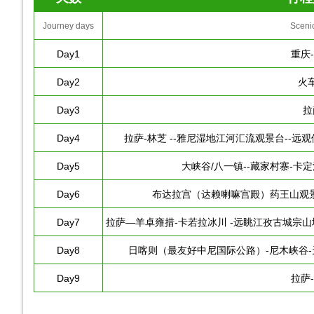
Journey days
Sceni
Day1
重庆
Day2
火
Day3
拉
Day4
拉萨-林芝 --雅尼湿地江河汇流观景台--远
Day5
大峡谷/八一镇--藏家村寨-卡
Day6
布达拉宫（达赖喇嘛宫殿）药王山观景台
Day7
拉萨—羊卓雍措-卡若拉冰川 -远眺江孜古城宗山
Day8
日喀则（最友好中尼国际公路）-尼木峡谷-天
Day9
拉萨