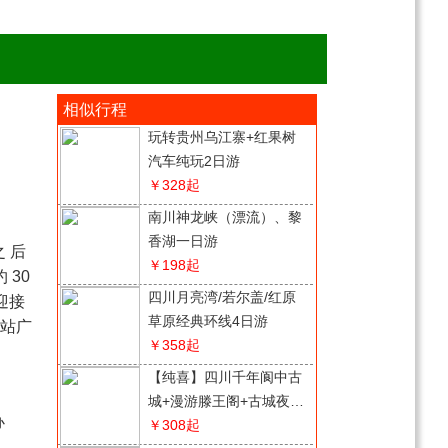
相似行程
玩转贵州乌江寨+红果树
汽车纯玩2日游
￥328
起
南川神龙峡（漂流）、黎
香湖一日游
 后
￥198
起
 30
四川月亮湾/若尔盖/红原
迎接
草原经典环线4日游
车站广
￥358
起
【纯喜】四川千年阆中古
城+漫游滕王阁+古城夜景
办
2日游
￥308
起