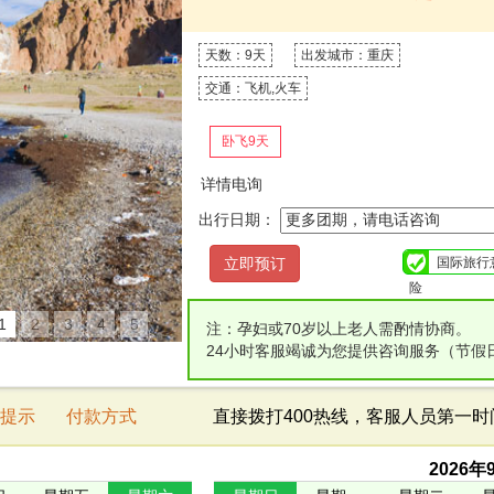
天数：9天
出发城市：重庆
交通：飞机,火车
卧飞9天
详情电询
出行日期：
国际旅行
险
1
2
3
4
5
注：孕妇或70岁以上老人需酌情协商。
24小时客服竭诚为您提供咨询服务（节假
提示
付款方式
直接拨打400热线，客服人员第一
2026
年