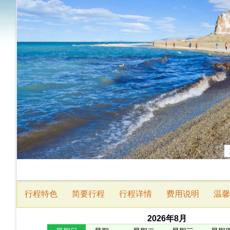
行程特色
简要行程
行程详情
费用说明
温馨
2026
年
8
月