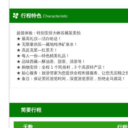
行程特色
Characteristic
超值体验：特别安排大峡谷藏装美拍
★ 最高礼仪—洁白哈达！
★ 无限量供应—藏地纯净矿泉水！
★ 高反克星—红景天！
★ 每人一份—特色精美礼品！
★ 品味西藏—酥油茶、甜茶、清茶等！
★ 购物安排：全程 1 个民俗村，3 个高原特产店！
★ 贴心服务：旅游管家为您提供全程衔接服务、让您无后顾之
★ 备注：保证景区游览时间，深度游览景区，拒绝走马观花！
简要行程
天数
行程