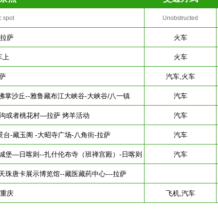
c spot
Unobstructed
-拉萨
火车
车上
火车
萨
汽车,火车
观佛掌沙丘--雅鲁藏布江大峡谷-大峡谷/八一镇
汽车
定沟或者桃花村—拉萨 烤羊活动
汽车
-藏玉阁 -大昭寺广场-八角街-拉萨
汽车
城堡—日喀则--扎什伦布寺（班禅宫殿）-日喀则
汽车
珠唐卡展示博览馆--藏医藏药中心---拉萨
-重庆
飞机,汽车