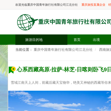
欢迎光临
重庆中国青年旅行社有限公司江北分社
重庆旅投直属企业
经
旅游目的地
首页
出境
当前位置：
重庆中国青年旅行社有限公司江北分社
西南旅
心系西藏高原-拉萨-林芝-日喀则卧飞9日
雪域江南天上人间，前藏后藏天宝物华，绝美又神秘的西藏等你来..