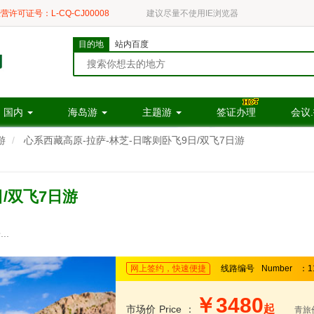
营许可证号：L-CQ-CJ00008
建议尽量不使用IE浏览器
目的地
站内百度
国内
海岛游
主题游
签证办理
会议
游
心系西藏高原-拉萨-林芝-日喀则卧飞9日/双飞7日游
/双飞7日游
.
网上签约，快速便捷
线路编号
Number
：1
￥3480
起
市场价
Price
：
青旅