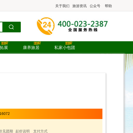
关于我们
旅游资讯
公众号
帮助
.拓展
康养旅居
私家小包团
16072
价见团期
起价说明
支付方式