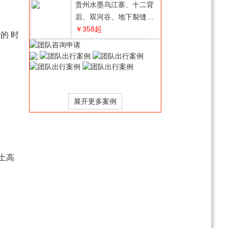
贵州水墨乌江寨、十二背
后、双河谷、地下裂缝2
日游
￥358
起
的 时
云南西双版纳纯玩2+1双
飞5天跟团游
￥2580
起
纯美云南滇东南大环线
（昆明/东川/建水/元阳/蒙
自/普者黑/泸西/弥勒）双
￥3580
起
高8日游
西藏拉萨-林芝-山南-羊湖
卧飞9日游（2-10人纯玩
MINI小团/夏灿藏东南）
￥6980
起
土高
【七彩藏风&亲奢2-8人小
包团】拉萨-林芝-山南-羊
湖卧飞9日游
电询
西藏拉萨+羊湖+日喀则
+纳木措+勇闯珠峰卧飞9