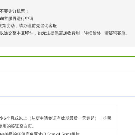
请不要先订机票！
咨询客服再进行申请
随政策变动，请办理前先咨询客服
可以递交整本复印件，如无法提供需加收费用，详细价格 请咨询客服。
至少6个月或以上（从所申请签证有效期最后一天算起），护照
使用的签证空白页。
月内拍摄的任何底色两寸(3.5cm×4.5cm)相片。