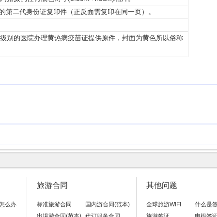
晰的第二代身份证复印件（正反面需复印在同一页）。
级别的医院办理黄热病疫苗证提供原件，封面为黄色所以俗称
旅游合同
其他问题
怎么办
标准旅游合同
国内游合同(范本)
全球旅游WIFI
什么是
出境游合同(范本)
代订服务合同
旅游签证
申根签