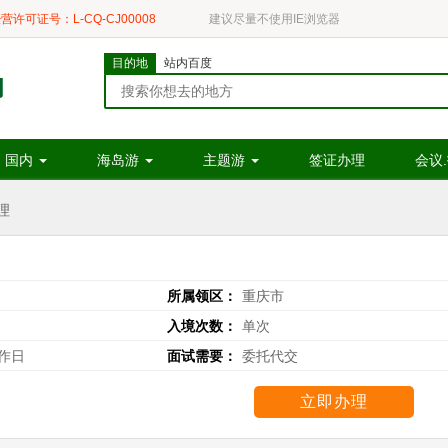
营许可证号：L-CQ-CJ00008
建议尽量不使用IE浏览器
目的地
站内百度
国内
海岛游
主题游
签证办理
会议
理
所属领区：
重庆市
入境次数：
单次
工作日
面试需要：
委托代交
立即办理