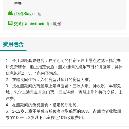
午餐 -
住宿(Stay)：
无
交通(Unobstructed)：
轮船
费用包含
1、长江游轮套票包含：在船期间的住宿＋岸上景点游览＋指定餐
厅免费膳食＋船上指定设施＋船方组织的娱乐节目和讲座等，具体
信息以第2、3、4条内容为准。
2、在船期间住宿，入住房型以预订的房型为准。
3、按在船期间的离船岸上景点游览：三峡大坝、神农溪、丰都鬼
城，包含上述景点首道门票、景点讲解、离船上岸的接驳交通、上
岸费。
4、在船期间的免费膳食：指定餐厅用餐。
5、2-12岁儿童不单独占船位者收取船票的50%，占船位者收取船
票的100%，2岁以下儿童按照10%收取费用。