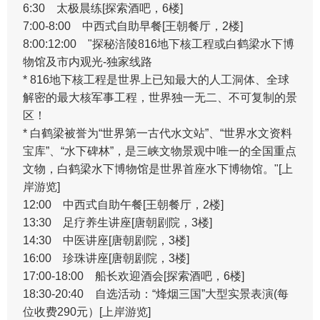
6:30 太极晨练[探索酒吧，6楼]
7:00-8:00 中西式自助早餐
[王朝餐厅，2楼]
8:00:12:00 "探秘涪陵816地下核工程或白鹤梁水下博
物馆及市内观光-独家线路
* 816地下核工程是世界上已知最大的人工洞体、全球
解密的最大核军事工程，世界独一无二、不可复制的景
区！
* 白鹤梁被誉为“世界第一古代水文站”、“世界水文资料
宝库”、“水下碑林”，是三峡文物景观中唯一的全国重点
文物，白鹤梁水下博物馆是世界首座水下博物馆。"
[上
岸游览]
12:00 中西式自助午餐
[王朝餐厅，2楼]
13:30 足疗养生讲座
[唐朝剧院，3楼]
14:30 中医讲座[唐朝剧院，3楼]
16:00 珍珠讲座[唐朝剧院，3楼]
17:00-18:00 船长欢迎酒会[探索酒吧，6楼]
18:30-20:40 自选活动：“烽烟三国”大型实景表演(每
位收费290元）
[上岸游览]