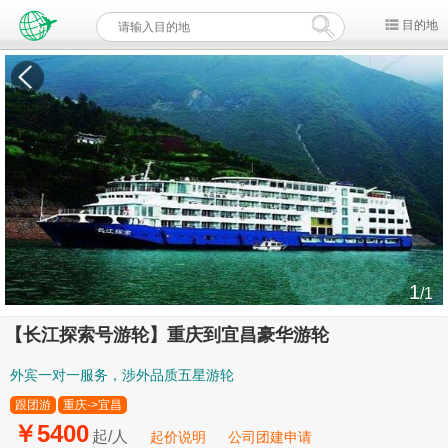
目的地
1
/1
【长江探索号游轮】重庆到宜昌豪华游轮
外宾一对一服务，涉外品质五星游轮
跟团游
重庆->宜昌
￥5400
起/人
起价说明
公司团建申请