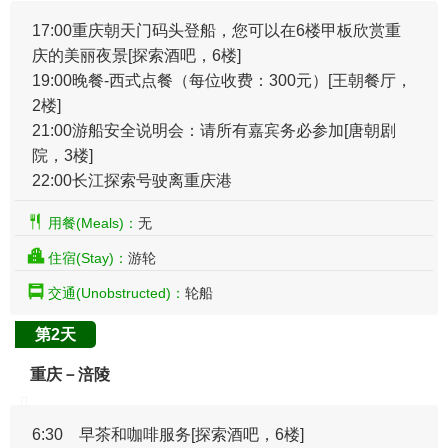
17:00
重庆朝天门码头登船，您可以在6楼甲板欣赏重
庆的美丽夜景[探索酒吧，6楼]
19:00
晚餐-西式点餐（每位收费：300元）[王朝餐厅，
2楼]
21:00
游船安全说明会：请所有嘉宾务必参加[唐朝剧
院，3楼]
22:00
长江探索号驶离重庆港
用餐(Meals)：
无
住宿(Stay)：
游轮
交通(Unobstructed)：
轮船
第2天
重庆－涪陵
6:30 早茶和咖啡服务[探索酒吧，6楼]