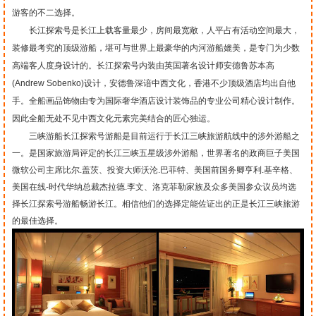
游客的不二选择。
长江探索号是长江上载客量最少，房间最宽敞，人平占有活动空间最大，
装修最考究的顶级游船，堪可与世界上最豪华的内河游船媲美，是专门为少数
高端客人度身设计的。长江探索号内装由英国著名设计师安德鲁苏本高
(Andrew Sobenko)设计，安德鲁深谙中西文化，香港不少顶级酒店均出自他
手。全船画品饰物由专为国际奢华酒店设计装饰品的专业公司精心设计制作。
因此全船无处不见中西文化元素完美结合的匠心独运。
三峡游船长江探索号游船是目前运行于长江三峡旅游航线中的涉外游船之
一。是国家旅游局评定的长江三峡五星级涉外游船，世界著名的政商巨子美国
微软公司主席比尔.盖茨、投资大师沃沦.巴菲特、美国前国务卿亨利.基辛格、
美国在线-时代华纳总裁杰拉德.李文、洛克菲勒家族及众多美国参众议员均选
择长江探索号游船畅游长江。相信他们的选择定能佐证出的正是长江三峡旅游
的最佳选择。