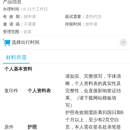
产品信息
办理时间：
8-11个工作日
有 效 期：
按申请
面试需要：
委托代交
邀 请 函：
不需要
停留时间：
按申请
受理范围：
全国
选择出行时间
>
材料所需
个人基本资料
请如实、完整填写，字体清
晰，个人资料表的真实性及
复印件
个人资料表
完整性，会直接影响签证结
果。（请下载网站模板填
写）
护照有效期需距离归国日期6
个月以上，至少有2页空白
原件
护照
页，本人需在签名处亲笔签