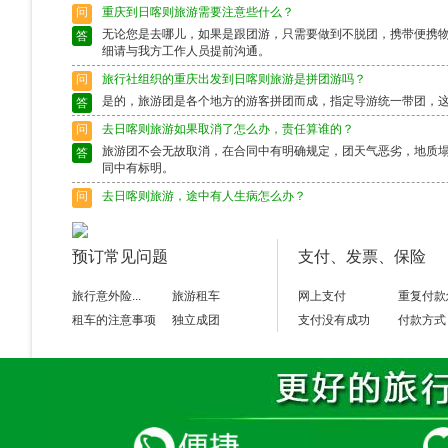
问
重庆到日喀则旅游需要注意些什么？
无论您是去哪儿，如果是跟团游，只需要做到不脱团，携带便携
答
细请与我方工作人员提前沟通。
问
旅行社组织的重庆出发到日喀则旅游是拼团游吗？
是的，旅游团是各个地方的游客拼团而成，指定导游统一带团，
答
问
去日喀则旅游如果取消了怎么办，责任算谁的？
旅游团不会无故取消，在合同中有明确规定，团天气恶劣，地质
答
同中有标明。
问
去日喀则旅游，途中有人生病怎么办？
出行前请确保身体状况良好，如果身体异样请别选择出行，旅游
答
富的导游会作出准确的判断，请配合。
预订常见问题
支付、发票、保险
问
去日喀则旅游途中脱团了怎么办？
请保留好导游的电话，以备不时之需。如果情况特殊请及时联系
答
旅行意外险...
旅游租车
网上支付
重复付款
租车的注意事项
独立成团
支付没有成功
付款方式