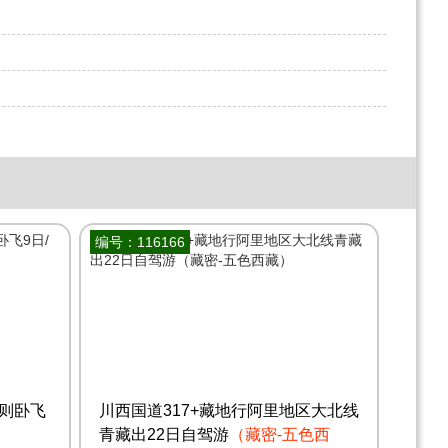
编号：116166
喀则卧飞
川西国道317+藏地行阿里地区大北线
青藏出22日自驾游
（藏密-五色西