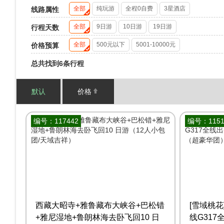
全部
纯玩游
全程0自费
3星酒店
线路属性
全部
9日游
10日游
19日游
行程天数
全部
500元以下
5001-10000元
价格预算
总共找到6条行程
默认
价格
编号：117442
编号：1151
西藏大昭寺+雅鲁藏布大峡谷+巴松错
[雪域桃花
+雅尼湿地+鲁朗林海去卧飞回10 日
线G317