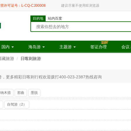
营许可证号：L-CQ-CJ00008
建议尽量不使用IE浏览器
目的地
站内百度
国内
海岛游
主题游
签证办理
会议
西藏旅游
日喀则旅游
更多精彩日喀则行程欢迎拨打400-023-2387热线咨询
纳木措
那曲
墨脱
）
自驾游（2）