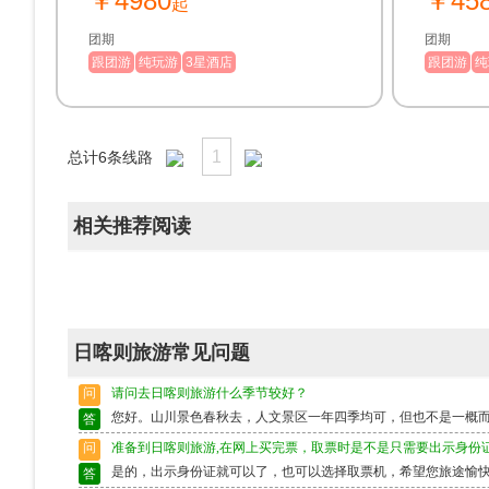
￥4980
￥45
起
村】探访
措】三大
团期
团期
圣地，走
跟团游
纯玩游
3星酒店
跟团游
纯
寺】历代
1
总计
6
条线路
相关推荐阅读
日喀则旅游常见问题
问
请问去日喀则旅游什么季节较好？
您好。山川景色春秋去，人文景区一年四季均可，但也不是一概
答
问
准备到日喀则旅游,在网上买完票，取票时是不是只需要出示身份
是的，出示身份证就可以了，也可以选择取票机，希望您旅途愉
答