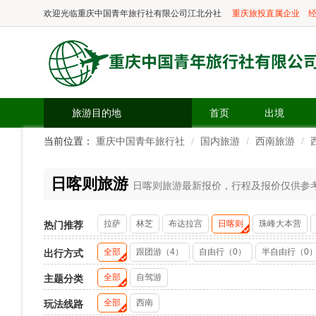
欢迎光临
重庆中国青年旅行社有限公司江北分社
重庆旅投直属企业
经
旅游目的地
首页
出境
当前位置：
重庆中国青年旅行社
国内旅游
西南旅游
日喀则旅游
日喀则旅游最新报价，行程及报价仅供参考，
拉萨
林芝
布达拉宫
日喀则
珠峰大本营
热门推荐
全部
跟团游（4）
自由行（0）
半自由行（0
出行方式
全部
自驾游
主题分类
全部
西南
玩法线路