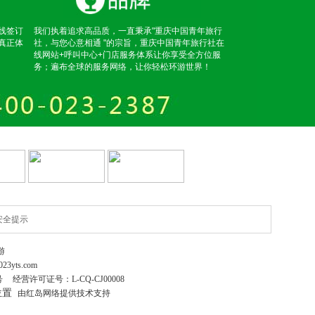
线签订
我们执着追求高品质，一直秉承"重庆中国青年旅行
真正体
社，与您心意相通 "的宗旨，重庆中国青年旅行社在
线网站+呼叫中心+门店服务体系让你享受全方位服
务；遍布全球的服务网络，让你轻松环游世界！
安全提示
游
023yts.com
号
经营许可证号：
L-CQ-CJ00008
位置
由红岛网络提供技术支持