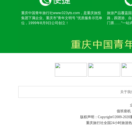
重庆中国青年旅行社www.023yts.com，是重庆旅投
旅游产品覆盖国
集团下属企业。重庆市"青年文明号 "优质服务示范单
路，跟团游、自
位，1999年8月9日公司创立！
门票……"一站
关于我
值班座机
版权声明：Copyright©2009-2020
重庆旅行社
全国24小时旅游