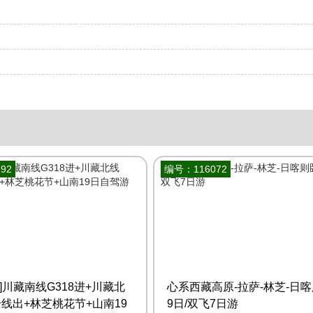
92
编号：116072
]川藏南线G318进+川藏北
心系西藏高原-拉萨-林芝-日
全线出+林芝桃花节+山南19
9日/双飞7日游