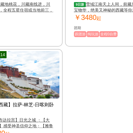
（超豪华团）
赏藏地桃花，川藏南线进，川
雪域江南天上人间，前藏
9日游
，全程五星住宿或当地前三，
宝物华，绝美又神秘的西藏等你来.
￥3480
南迦巴瓦，赠送4个特色餐
起
团期
跟团游
纯玩游
全程0自费
14
西藏】拉萨-林芝-日喀则卧
布达拉宫】日光之城 ；【大
】感受神圣信仰之地；【雅鲁
谷】世界最大峡谷 【藏民俗