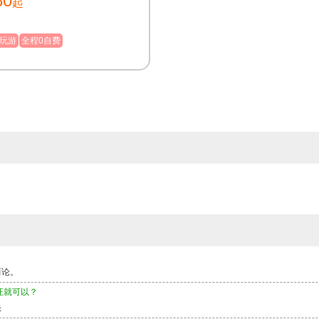
80
起
高原中的世外桃源；【羊卓雍
圣湖之— ；【日喀则】后藏
进真正的西藏；【扎什伦布
玩游
全程0自费
班禅喇嘛的驻锡寺庙
而论。
证就可以？
快