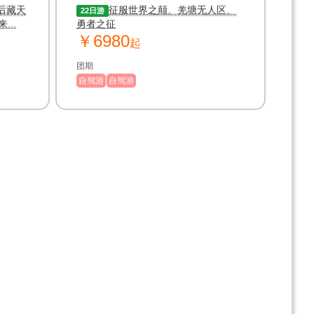
藏）
后藏天
征服世界之颠、羌塘无人区、
22日游
..
勇者之征
￥6980
起
团期
自驾游
自驾游