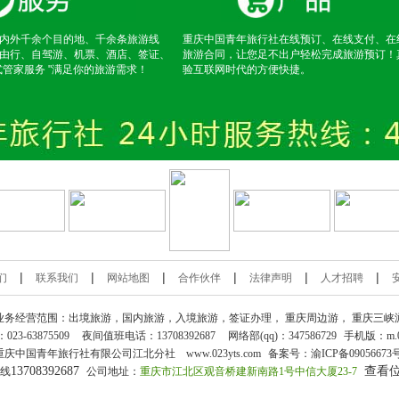
内外千余个目的地、千余条旅游线
重庆中国青年旅行社在线预订、在线支付、在
由行、自驾游、机票、酒店、签证、
旅游合同，让您足不出户轻松完成旅游预订！
式管家服务 "满足你的旅游需求！
验互联网时代的方便快捷。
|
|
|
|
|
|
们
联系我们
网站地图
合作伙伴
法律声明
人才招聘
业务经营范围：出境旅游，国内旅游，入境旅游，签证办理，
重庆周边游
，
重庆三峡
：
023-63875509
夜间值班电话：13708392687
网络部(qq)：
347586729
手机版：
m.
重庆中国青年旅行社
有限公司江北分社 www.023yts.com
备案号：
渝ICP备09056673
13708392687
查看
热线
公司地址：
重庆市江北区观音桥建新南路1号中信大厦23-7