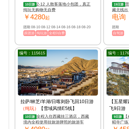
游
（12人小包团/天域吉祥）
日自驾游
2-12 人散客落地小包团，真正
10日游
19日游
纯玩无购物无自费
藏北线出
￥4280
电询
赏最美的
起
团期 08-10 08-12 08-14 08-16 08-18 08-20
团期
跟团游
纯玩游
全程0自费
自驾游
编号：115615
编号：1176
拉萨/林芝/羊湖/日喀则卧飞回10日游
【五星耀
（纯玩）
【雪域风情E5线】
飞9日游
全程入住西藏挂三酒店，西藏
【
10日游
9日游
境内全程使用挂旅游牌照的旅游车
昭寺广场
藏布大峡