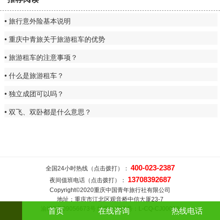
旅行意外险基本说明
重庆中青旅关于旅游租车的优势
旅游租车的注意事项？
什么是旅游租车？
独立成团可以吗？
双飞、双卧都是什么意思？
400-023-2387
全国24小时热线（点击拨打）：
13708392687
夜间值班电话（点击拨打）：
Copyright©2020重庆中国青年旅行社有限公司
地址：重庆市江北区观音桥中信大厦23-7
渝ICP备09056673号 经营许可证号：L-CQ-CJ00008
首页
在线咨询
热线电话