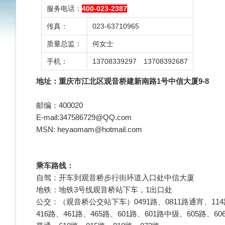
服务电话：
400-023-2387
传真：
023-63710965
质量总监：
何女士
手机：
13708339297 13708392687
地址：重庆市江北区观音桥建新南路1号中信大厦9-8
邮编：400020
E-mail:347586729@QQ.com
MSN:
heyaomam@hotmail.com
乘车路线：
自驾：开车到观音桥步行街环道入口处中信大厦
地铁：地铁3号线观音桥站下车，1出口处
公交：（观音桥公交站下车）0491路、0811路通宵、114路、
416路、461路、465路、601路、601路中级、605路、6