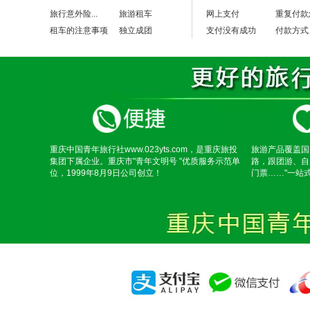
旅行意外险...
旅游租车
网上支付
重复付款
租车的注意事项
独立成团
支付没有成功
付款方式
重庆中国青年旅行社www.023yts.com，是重庆旅投
旅游产品覆盖国
集团下属企业。重庆市"青年文明号 "优质服务示范单
路，跟团游、自
位，1999年8月9日公司创立！
门票……"一站