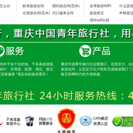
怎么办
标准旅游合同
国内游合同(范本)
全球旅游WIFI
什么是
出境游合同(范本)
代订服务合同
旅游签证
申根签
境外wifi出租
内外千余个目的地、千余条旅游线
重庆中国青年旅行社在线预订、在线支付、在
由行、自驾游、机票、酒店、签证、
旅游合同，让您足不出户轻松完成旅游预订！
式管家服务 "满足你的旅游需求！
验互联网时代的方便快捷。