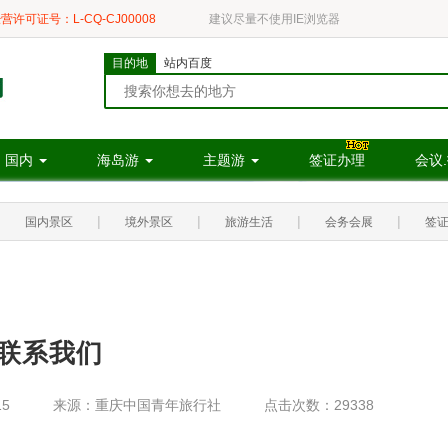
营许可证号：L-CQ-CJ00008
建议尽量不使用IE浏览器
目的地
站内百度
国内
海岛游
主题游
签证办理
会议
|
|
|
|
|
国内景区
境外景区
旅游生活
会务会展
签
联系我们
15
来源：重庆中国青年旅行社
点击次数：29338