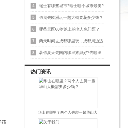
4
瑞士有哪些城市?瑞士哪个城市最美?
瑞士最美城市排名
5
假期去欧洲玩一趟大概要花多少钱？
6
哪些景区60岁以上的老人免门票？
7
两天时间去成都哪里玩，成都周边适
合两日游的景点
8
暑假夏天去国内哪里旅游好?去哪里
旅游不热?
热门资讯
华山在哪里？两个人去爬一趟华山大
、
概需要多少钱？
1路