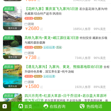
起
15426人推荐
92%满意
跟团游
【花样九寨】重庆直飞九寨沟5日游
若尔盖花湖/九寨沟/特
色藏寨/综合特产超市/风情街
跟团游
纯玩游
团期
2680
￥
重庆出发
起
16854人推荐
99%满意
跟团游
高铁九寨沟+黄龙+岷江源往返3日游
特别安排 藏家欢乐颂
与藏民载歌载舞
跟团游
纯玩游
全程0自费
西南
团期
738
￥
重庆出发
起
7346人推荐
96%满意
跟团游
【遇见九寨沟】九寨沟、黄龙、熊猫基地双动5日游
全程
升级特色美餐，国宝养生宴+牦牛汤锅
跟团游
纯玩游
全程0自费
团期
1580
￥
重庆出发
起
1928人推荐
89%满意
跟团游
四川月亮湾+红原大草原+日干乔沼泽+若尔盖大草原环
线汽车4日游
若尔盖草原环线·不走回头路，享受高原绿洲，体
验藏羌风情
首页
在线咨询
热线电话
跟团游
纯玩游
全程0自费