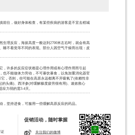
慎前往，做好身体检查，有某些疾病的游客是不宜去稻城
生理反应，海拔高度一般达到2700米左右时，就会有高
、睡不着觉等不同的表现。部分人因空气干燥而出现：皮
它，许多的反应症状都是心理作用或有心理作用而引起
，也不能做体力劳动，不可暴饮暴食，以免加重消化器官
它，否则，你可能在高原永远都离不开吸氧了(依赖性非
起的头痛)、西洋参(对缓解极度疲劳很有用)、速效救心
应力弱的需3-4天。
动，坚持进食，可服用一些缓解高原反应的药品。
促销活动，随时掌握
血压、心脏病、(支)气管炎、糖尿病、感冒的患者限制
了在稻城心脏的负担，反而容易引起高原反应。
签证
关注我们的微博