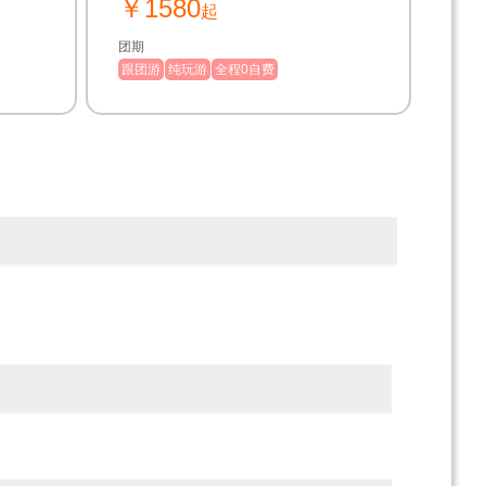
￥1580
起
团期
跟团游
纯玩游
全程0自费