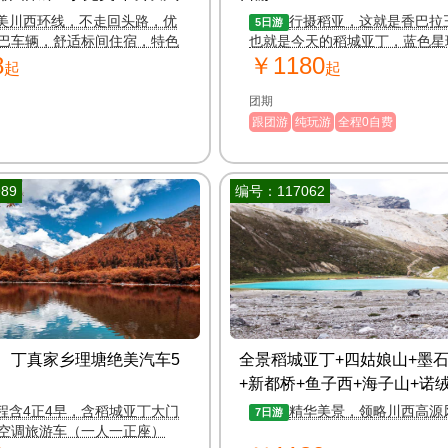
美川西环线，不走回头路，优
行摄稻亚，这就是香巴拉
5日游
巴车辆，舒适标间住宿，特色
也就是今天的稻城亚丁，蓝色星
8
￥1180
最后净土，稻城亚丁一个体会生
起
起
意、感受万物之灵的地方。
团期
跟团游
纯玩游
全程0自费
89
编号：117062
、丁真家乡理塘绝美汽车5
全景稻城亚丁+四姑娘山+墨
+新都桥+鱼子西+海子山+诺
玩7日游
（19人精品小团）
程含4正4早，含稻城亚丁大门
精华美景，领略川西高源
7日游
空调旅游车（一人一正座）