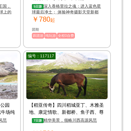
王国，
深入香格里拉之魂；进入蓝色星
5日游
球上的
球最后净土； 体验神奇摄影天堂新都
￥780
命之
桥、高原明珠理塘；
起
团期
跟团游
纯玩游
全程0自费
编号：117117
石公园
【稻亚传奇】四川稻城亚丁、木雅圣
绒牛场纯
地、康定情歌、新都桥、鱼子西、尊
胜白塔、诺绒牛场双动7日游
风范
精华美景，领略川西高源风范
7日游