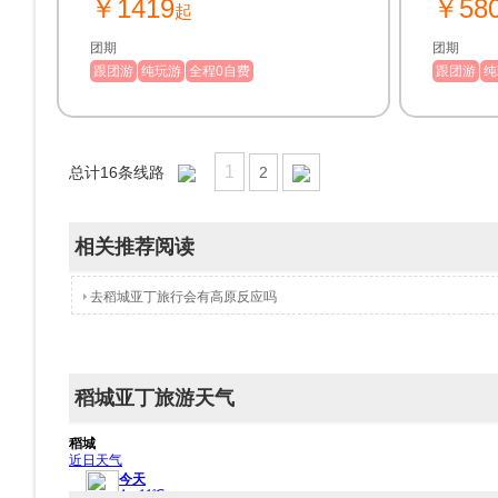
￥1419
￥58
塘，唯美风景 一网打尽
起
团期
团期
跟团游
纯玩游
全程0自费
跟团游
纯
1
总计
16
条线路
2
相关推荐阅读
去稻城亚丁旅行会有高原反应吗
稻城亚丁旅游天气