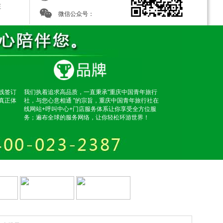
证
微信公众号：
危险的高原疾病，不及时治疗很容易有生命危险。感冒患
一定的经验。随身带一些感冒药，一旦有感冒征兆，自
您可将您的想法告诉旅行社，旅行社会根据您的要求推荐
挑战自我。
下十几度，而我们的旅游活动都集中在白天，所以，夏天
线签订
我们执着追求高品质，一直秉承"重庆中国青年旅行
真正体
社，与您心意相通 "的宗旨，重庆中国青年旅行社在
线网站+呼叫中心+门店服务体系让你享受全方位服
走，或绕道而行，但也不必担心，川藏线的养路工非常多，
务；遍布全球的服务网络，让你轻松环游世界！
、微笑;在藏民家你会感受到像高贵的客人一样受到款
还有一些糖果、饼干之类的也比较好，建议不要直接给
于电信网络不是太好，经常出现无法与内地的网联上，特