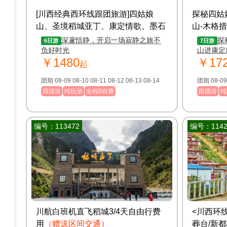
[川西经典西环线跟团旅游]四姑娘
探秘四姑
山、圣境稻城亚丁、康定情歌、墨石
山-木格措
公园、丹巴6日游
纯玩7日
深邃恬静，开启一场寂静之旅不
探
6日游
7日游
负好时光
山进康定
￥1480
￥17
再因乘车
起
美食，不
团期 08-09 08-10 08-11 08-12 08-13 08-14
跟团游
纯玩游
全程0自费
跟团游
纯
编号：113472
编号：1142
川航白班机直飞稻城3/4天自由行费
<川西环
用
（赠送区间交通）
葬台/新