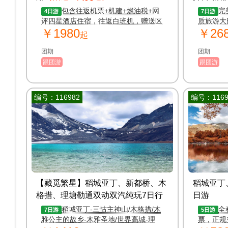
日游
包含往返机票+机建+燃油税+网
完
4日游
7日游
评四星酒店住宿，往返白班机，赠送区
质旅游大
￥1980
￥26
间交通-机场-酒店-景区-酒店-机场
餐标膳食
起
团期
团期
跟团游
跟团游
编号：116982
编号：1169
【藏觅繁星】稻城亚丁、新都桥、木
稻城亚丁
格措、理塘勒通双动双汽纯玩7日行
日游
摄之旅
稻城亚丁-三怙主神山/木格措/木
全
7日游
5日游
雅公主的故乡-木雅圣地/世界高城-理
票，正规