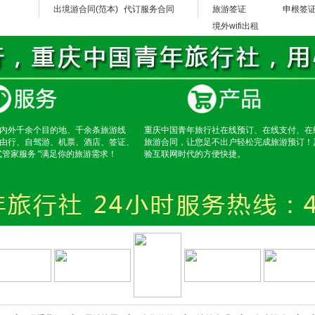
出境游合同(范本)
代订服务合同
旅游签证
申根签
的抵抗能力负荷，带着严重的感冒进藏极易转为其他高原病，特别是肺水肿，一种特别
境外wifi出租
抵抗力，身体基本上都调整过来了，及时治疗即可，而且，当地的医生治疗感冒都有
择，您不必去收集资料、筛选资料、安排选择线路、考虑餐饮、考虑住宿等诸多琐事，
成行团队或单独组团进藏旅游，或者一些比较有个性的特种旅游，如：徒步、或野营、
温度基本上都在二十五度以下，晚上会在十度左右;冬季白天在十几度左右，晚上在零
内外千余个目的地、千余条旅游线
重庆中国青年旅行社在线预订、在线支付、在
由行、自驾游、机票、酒店、签证、
旅游合同，让您足不出户轻松完成旅游预订！
式管家服务 "满足你的旅游需求！
验互联网时代的方便快捷。
特高，第一天好好的路面，晚上的一场暴雨，路可能就被冲断，这二天可能就无路可
的)，一般情况，几个小时就可解决，只要你有心理准备就可以啦。
民都非常忠厚、老实、热情好客，在稻城旅游是非常安全的，途中藏民都会向你挥手
;经常会发现7、8辆车都停下来，会为一辆并不认识的师傅修车。
物资匮乏，这些在内地不值钱的东西在稻城都是无价之宝，特别对于那些上学孩子;
备足现金;信用卡稻城有农行和建行，取钱也没问题，带上农行的卡最好。但稻城由