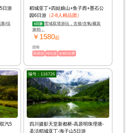
5日游
稻城亚丁+四姑娘山+鱼子西+墨石公
园6日游
（2-8人精品团）
寨/综
雪域双境游玩，含接/含氧/藏装
6日游
旅拍，
￥1580
起
团期
跟团游
纯玩游
全程0自费
编号：116726
双汽5
四川摄影天堂新都桥-高原明珠理塘-
圣洁稻城亚丁-海子山5日游