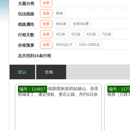
全部
主题分类
全部
西南
玩法线路
全部
纯玩游
全程0自费
线路属性
全部
4日游
5日游
6日游
7日游
行程天数
全部
500元以下
1001-2000元
价格预算
总共找到16条行程
默认
价格
编号：114817
编号：1177