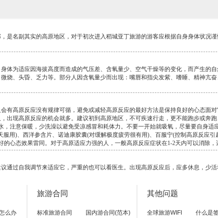
部，是名副其实的高原地区，对于初次进入稻城亚丁旅游的游客应根据自身身体状况谨
身体为适应因海拔高度而造成的气压差、含氧量少、空气干燥等的变化，而产生的自然
、微烧、头昏、乏力等。部分人因含氧量少而出现：嘴唇和指尖发紫、嗜睡、精神亢奋
人会有高原反应没有规律可循，避免或减轻高原反应的最好方法是保持良好的心态面对
人，出现高原反应的机会就多。建议初到高原地区，不可疾速行走，更不能跑步或奔跑
水，注意保暖，少洗澡以避免受凉感冒和耗体力。不要一开始就吸氧，尽量要自身适应
服用)、西洋参含片、诺迪康胶囊(对缓解极度疲劳很有用)、百服宁(控制高原反应引
的心态效果雷同。对于高原适应力强的人，一般高原反应症状在1-2天内可以消除，适
建议通过自我调节来适应它，严重的也可以看医生。出现高原反应后，应多休息，少活
议一定到医院输液、吸氧等治疗，并尽快离开高原。
检吗?需要锻炼身体吗?
旅游合同
其他问题
严重呼吸气管、心脏、心血管、精神方面疾病的人不宜进藏区，因此，对于有严重的高
去稻城。建议进藏前不要刻意的锻炼身体，因为通过锻炼后的身体，耗氧量增大，增加
怎么办
标准旅游合同
国内游合同(范本)
全球旅游WIFI
什么是