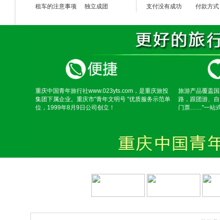
问
感冒为什么不能去稻城亚丁旅游?
租车的注意事项
独立成团
支付没有成功
付款方式
感冒患者由于自身身体机能被破坏，抗病能力减弱，又增加自身
答
者，一定要将感冒治好后才进，不能带感冒病菌进稻城。
在景区感冒，一般没有太大的问题，因在高原已经有一定的适应性和
己服用一些常用感冒药品，一般1-2天症状即可消失。
问
时间非常紧，如何选择稻城亚丁旅游的路线?
对于时间较紧张的，让旅行社来安排您的稻城旅游是个明智的选
答
给您具体的特色亚丁风景区旅游线路，或您也可选择参加旅行社
就气温来说，稻城的气温非常适合人类活动，特别是旅游。夏天，白天
感觉不热，冬天也不会太冷。
重庆中国青年旅行社www.023yts.com，是重庆旅投
旅游产品覆盖国
集团下属企业。重庆市"青年文明号 "优质服务示范单
路，跟团游、自
问
稻城亚丁旅游时有雨季吗?路况怎么样?
位，1999年8月9日公司创立！
门票……"一站
雨季主要集中在7、8月份，一到雨季路况非常糟糕，不可预见性
答
而且都还有当地的驻军部队帮助(有些部队就是保护当地路段而设
问
稻城亚丁旅游安全吗?
藏民同样具有和其他少数民族一样的天性，且全民兴教的原因，藏
答
待，你可品尝“无穷尽”的青稞酒和酥油茶，感觉到真正的热情好客
问
听说送些小礼品便于与他们打交道，那我带什么礼品较合适?
送些文具，比如：铅笔、本子、圆珠笔等比较好，稻城和沿途县城
答
钱，以免让他们养成一些不好的陋习。
问
稻城亚丁旅游手机可以通吗?信号怎么样?全球通?联通?
其实在稻城带现金还是比较方便的，很少出现安全问题，强烈建议
答