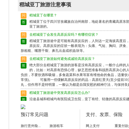
稻城亚丁旅游注意事项
问
稻城亚丁在哪里？
稻城亚丁位于四川甘孜藏族自治州南部，地处著名的青藏高原东
答
亚丁旅游的。
问
去稻城亚丁会发生高原反应吗？有哪些症状？
稻城亚丁旅游途中是可能有高原反应的，人到达一定海拔高度后，
答
原反应。高原反应的症状一般表现为：头痛、气短、胸闷、厌食
肤粗糙、嘴唇干裂、鼻孔出血或积血块等。
问
去稻城亚丁旅游如何避免或减轻高原反应？
绝大部分去稻城亚丁旅游的游客是没有高原反应，一般什么样的
答
的，比如：对高原有恐惧心理，缺乏思想准备和战胜高原决心的
负担，不要饮酒和吸烟，多食蔬菜和水果等富有维他命的食品，适量饮
常强)。 可服用一些缓解高原反应的药品：高原红景天(至少提前10天
丸，但作用不是特明显，一般认为都是自我安慰的精神疗法，与保持良好
问
稻城亚丁旅游途中突发高原反应怎么办?
沿途县城和稻城均有医院或卫生院，亚丁有经、轻微的高原反应
答
严重的高原反应，比如出现：浮肿、肺水肿、重感冒等症状，建
问
去稻城亚丁旅游对身体有哪些要求?哪些病人不宜进稻城?是否要体
预订常见问题
支付、发票、保险
进藏除了要保持良好的心态外，对于健康的身体并无特殊要求，有
答
进藏区。到藏区一般不需体检，没有以上几种严重疾病的人都能
旅行意外险...
旅游租车
网上支付
重复付款