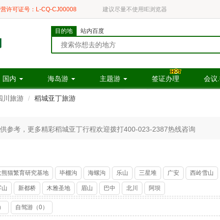
营许可证号：L-CQ-CJ00008
建议尽量不使用IE浏览器
目的地
站内百度
国内
海岛游
主题游
签证办理
会议
四川旅游
稻城亚丁旅游
考，更多精彩稻城亚丁行程欢迎拨打400-023-2387热线咨询
大熊猫繁育研究基地
毕棚沟
海螺沟
乐山
三星堆
广安
西岭雪山
雾山
新都桥
木雅圣地
眉山
巴中
北川
阿坝
）
自驾游（0）