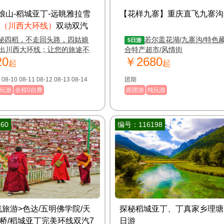
娘山-稻城亚丁-远眺雅拉雪
【花样九寨】重庆直飞九寨沟
（川西大环线）
双动双汽
游
秘四稻，不走回头路，四姑娘
若尔盖花湖/九寨沟/特色藏
5日游
出川西大环线；让您的旅途不
合特产超市/风情街
20
￥2680
时间长而劳累；享受川西特色
起
起
想停下来的快乐源泉
团期 08-09 08-10 08-11 08-12 08-13 08-14
团期
玩游
全程0自费
跟团游
纯玩游
60
编号：116198
线旅游>色达/五明佛学院/天
探秘稻城亚丁、丁真家乡理塘
都桥/稻城亚丁完美环线双汽7
日游