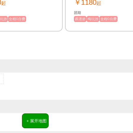
0
￥1180
起
起
团期
玩游
全程0自费
跟团游
纯玩游
全程0自费