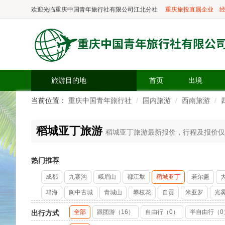
欢迎光临
重庆中国青年旅行社有限公司江北分社
重庆旅投直属企业
经
旅游目的地
首页
出境
当前位置：
重庆中国青年旅行社
国内旅游
西南旅游
稻城亚丁旅游
稻城亚丁旅游最新报价，行程及报价仅供参
热门推荐
成都
九寨沟
峨眉山
都江堰
稻城亚丁
若尔盖
邛海
阆中古城
青城山
攀枝花
自贡
米亚罗
光
全部
跟团游（16）
自由行（0）
半自由行（0
出行方式