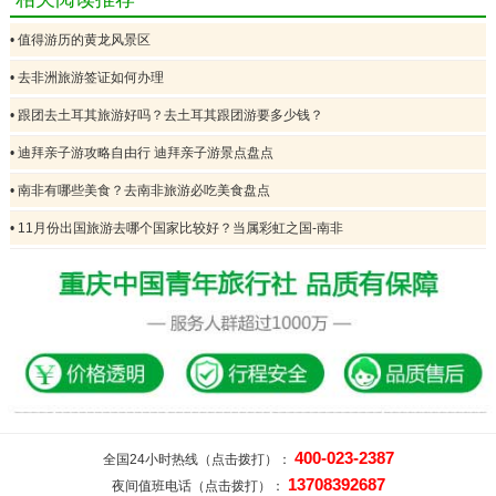
• 值得游历的黄龙风景区
• 去非洲旅游签证如何办理
• 跟团去土耳其旅游好吗？去土耳其跟团游要多少钱？
• 迪拜亲子游攻略自由行 迪拜亲子游景点盘点
• 南非有哪些美食？去南非旅游必吃美食盘点
• 11月份出国旅游去哪个国家比较好？当属彩虹之国-南非
400-023-2387
全国24小时热线（点击拨打）：
13708392687
夜间值班电话（点击拨打）：