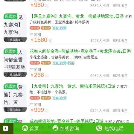
980
￥
起
8435人推荐
95%满意
跟团游
【遇见九寨沟】九寨沟、黄龙、熊猫基地双动5日游
全程
升级特色美餐，国宝养生宴+牦牛汤锅
跟团游
纯玩游
全程0自费
团期
1580
￥
重庆出发
起
1928人推荐
98%满意
跟团游
花舞人间郁金香+熊猫基地+宽窄巷子+黄龙溪古镇2日游
享花之盛宴，古镇寻美食，0购物0自费景点
跟团游
纯玩游
全程0自费
西南
团期
268
￥
重庆出发
起
6485人推荐
90%满意
跟团游
【九黄熊】九寨沟、黄龙、熊猫乐园纯玩4日游
九寨六
绝，不错过每一个美景。
跟团游
纯玩游
全程0自费
团期
999
￥
重庆出发
起
9854人推荐
89%满意
跟团游
成都熊猫基地+宽窄巷子+锦里纯玩2日游
全程 0 购物 0 自
费 0 会销，精品住宿:携程三钻酒店
首页
在线咨询
热线电话
跟团游
纯玩游
全程0自费