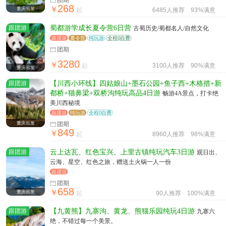
团期
268
￥
重庆出发
起
6485人推荐
93%满意
跟团游
蜀都游学成长夏令营6日营
古蜀历史/蜀都名人/自然文化
跟团游
夏令营
纯玩游
全程0自费
团期
3280
￥
起
3100人推荐
90%满意
重庆出发
跟团游
【川西小环线】四姑娘山+墨石公园+鱼子西+木格措+新
都桥+猫鼻梁+双桥沟纯玩高品4日游
畅游4A景点，打卡绝
美川西秘境
跟团游
纯玩游
全程0自费
重庆出发
团期
849
￥
起
8960人推荐
98%满意
跟团游
云上达瓦、红色宝兴、上里古镇纯玩汽车3日游
观日出、
云海、星空、红色之旅，赠送土火锅一人一份
跟团游
团期
658
￥
重庆出发
起
90人推荐
100%满意
跟团游
【九黄熊】九寨沟、黄龙、熊猫乐园纯玩4日游
九寨六
绝，不错过每一个美景。