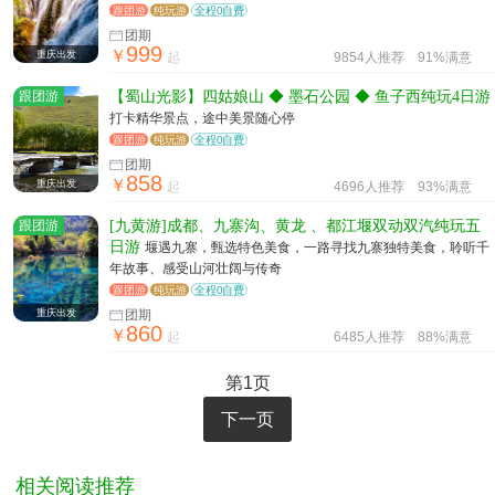
跟团游
纯玩游
全程0自费
团期
999
￥
重庆出发
起
9854人推荐
91%满意
跟团游
【蜀山光影】四姑娘山 ◆ 墨石公园 ◆ 鱼子西纯玩4日游
打卡精华景点，途中美景随心停
跟团游
纯玩游
全程0自费
团期
858
￥
重庆出发
起
4696人推荐
93%满意
跟团游
[九黄游]成都、九寨沟、黄龙 、都江堰双动双汽纯玩五
日游
堰遇九寨，甄选特色美食，一路寻找九寨独特美食，聆听千
年故事、感受山河壮阔与传奇
跟团游
纯玩游
全程0自费
重庆出发
团期
860
￥
起
6485人推荐
88%满意
第1页
下一页
相关阅读推荐