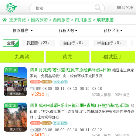
目的地
重庆青旅
>
国内旅游
>
西南旅游
>
四川旅游
>
成都旅游
推荐排序
行程天数
价格区间
全部
跟团游（23）
自由行（0）
半自由行（0）
九寨沟
黄龙
稻城亚丁
跟团游
四川月亮湾/若尔盖/红原草原经典环线4日游
赠送走进藏家
家访，免费品尝牦牛肉，经典环线不走回头路
跟团游
纯玩游
全程0自费
团期 08-08 08-11 08-13 08-15 08-18
358
￥
重庆出发
起
6235人推荐
93%满意
跟团游
四川成都+峨眉+乐山+都江堰+青城山+熊猫基地5日游
蜀
山传，“拜水都江堰”“问道青城山”，精挑细选多种标准给您更多选
择，让你玩得舒心
跟团游
纯玩游
全程0自费
重庆出发
团期 08-08 08-09 08-10 08-11 08-12
980
￥