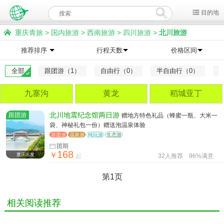
目的地
重庆青旅
>
国内旅游
>
西南旅游
>
四川旅游
>
北川旅游
推荐排序
行程天数
价格区间
全部
跟团游（1）
自由行（0）
半自由行（0）
九寨沟
黄龙
稻城亚丁
跟团游
北川地震纪念馆两日游
赠地方特色礼品（蜂蜜一瓶、大米一
袋、神秘礼包一份）赠送泡温泉体验
跟团游
温泉游
纯玩游
生态游
团期
168
￥
重庆出发
起
32人推荐
96%满意
第1页
相关阅读推荐