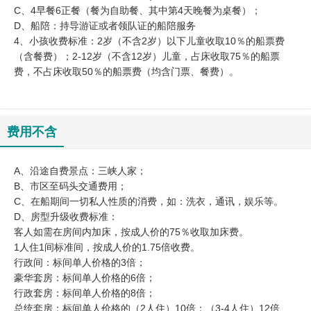
C、4早餐6正餐（餐为自助餐、其中第4天晚餐为桌餐）；
D、船陪：持导游证或者领队证的船陪服务
4、小孩收费标准：2岁（不含2岁）以下儿童收取10％的船票费
（含餐费）；2-12岁（不含12岁）儿童，占床收取75％的船票
费，不占床收取50％的船票费（均含门票、餐费）。
费用不含
A、沿途自费景点：三峡人家；
B、市区至码头交通费用；
C、在船期间一切私人性质的消费，如：洗衣，通讯，娱乐等。
D、房型升级收费标准：
客人如需在房间内加床，按成人价的75％收取加床费。
1人住1间标准间，按成人价的1.75倍收费。
行政间：标间单人价格的3倍；
豪华套房：标间单人价格的6倍；
行政套房：标间单人价格的8倍；
总统套房：标间单人价格的（2人住）10倍；（3-4人住）12倍