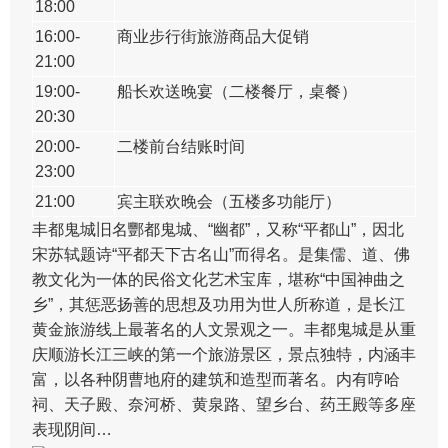
18:00
16:00-
商业步行街旅游商品大促销
21:00
19:00-
船长欢送晚宴（二楼餐厅，桌餐）
20:30
20:00-
二楼前台结账时间
23:00
21:00
宾主联欢晚会（五楼多功能厅）
丰都鬼城旧名酆都鬼城、“幽都”，又称“平都山”，因北
宋苏轼题诗“平都天下古名山”而得名。是集儒、道、佛
教文化为一体的民俗文化艺术宝库，堪称“中国神曲之
乡”，其惩恶扬善的思想及功用为世人所称道，是长江
黄金旅游线上最著名的人文景观之一。丰都鬼城是从重
庆顺游长江三峡的第一个旅游景区，景点独特，内涵丰
富，以各种阴曹地府的建筑和造型而著名。内有哼哈
祠、天子殿、奈河桥、黄泉路、望乡台、药王殿等多座
表现阴间…