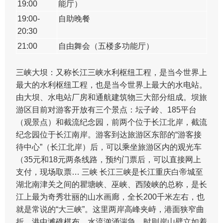
19:00
能厅）
19:00-
自助晚餐
20:30
21:00
自由舞会（五楼多功能厅）
三峡大坝：又称长江三峡水利枢纽工程，是当今世界上
最大的水利枢纽工程，也是当今世界上最大的水电站。
由大坝、水电站厂房和通航建筑物三大部分组成。坝旅
游区目前对游客开放有三个景点：坛子岭、185平台
（观景点）和截流纪念园，前两个位于长江北岸，截流
纪念园位于长江南岸。游客到达旅游区东部的“游客接
待中心”（长江北岸）后，可以乘坐旅游区内的观光车
（35元和18元两条线路，预约门票后，可以直接网上
支付，现场取票… 三峡 长江三峡是长江重庆白帝城至
湖北南津关之间的瞿塘峡、巫峡、西陵峡的总称，是长
江上最为奇秀壮丽的山水画廊，全长200千米左右，也
就是常说的“大三峡”。这里两岸高峰夹峙，港面狭窄曲
折，港中滩礁棋布，水流汹涌湍急。时则岸山壁立如着