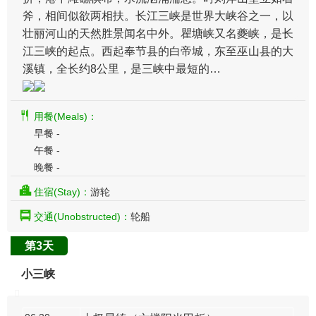
斧，相间似欲两相扶。长江三峡是世界大峡谷之一，以
壮丽河山的天然胜景闻名中外。瞿塘峡又名夔峡，是长
江三峡的起点。西起奉节县的白帝城，东至巫山县的大
溪镇，全长约8公里，是三峡中最短的…
用餐(Meals)：
早餐 -
午餐 -
晚餐 -
住宿(Stay)：
游轮
交通(Unobstructed)：
轮船
第3天
小三峡