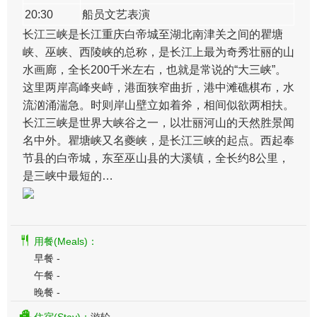
20:30
船员文艺表演
长江三峡是长江重庆白帝城至湖北南津关之间的瞿塘
峡、巫峡、西陵峡的总称，是长江上最为奇秀壮丽的山
水画廊，全长200千米左右，也就是常说的“大三峡”。
这里两岸高峰夹峙，港面狭窄曲折，港中滩礁棋布，水
流汹涌湍急。时则岸山壁立如着斧，相间似欲两相扶。
长江三峡是世界大峡谷之一，以壮丽河山的天然胜景闻
名中外。瞿塘峡又名夔峡，是长江三峡的起点。西起奉
节县的白帝城，东至巫山县的大溪镇，全长约8公里，
是三峡中最短的…
用餐(Meals)：
早餐 -
午餐 -
晚餐 -