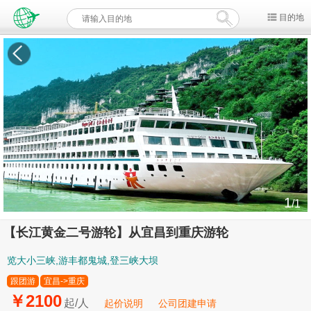
目的地
1
/1
【长江黄金二号游轮】从宜昌到重庆游轮
览大小三峡,游丰都鬼城,登三峡大坝
跟团游
宜昌->重庆
￥2100
起/人
起价说明
公司团建申请