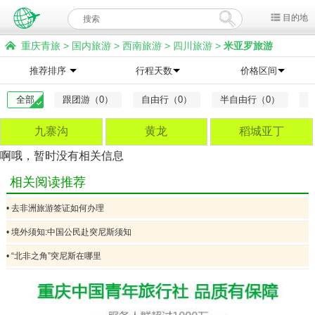
目的地
重庆青旅
>
国内旅游
>
西南旅游
>
四川旅游
>
米亚罗旅游
推荐排序
行程天数
价格区间
全部
跟团游（0）
自由行（0）
半自由行（0）
九寨沟
黄龙
稻城亚丁
啊哦，暂时没有相关信息
相关阅读推荐
• 去非洲旅游签证如何办理
• 境外须知:中国公民赴突尼斯须知
• “北非之角”突尼斯在哪里