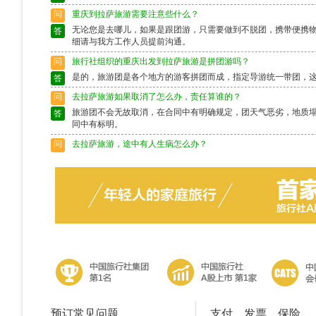
问
重庆到拉萨旅游需要注意些什么？
无论您是去哪儿，如果是跟团游，只需要做到不脱团，携带便携
答
细请与我方工作人员提前沟通。
问
旅行社组织的重庆出发到拉萨旅游是拼团游吗？
是的，旅游团是各个地方的游客拼团而成，指定导游统一带团，
答
问
去拉萨旅游如果取消了怎么办，责任算谁的？
旅游团不会无故取消，在合同中有明确规定，团天气恶劣，地质
答
同中有标明。
问
去拉萨旅游，途中有人生病怎么办？
出行前请确保身体状况良好，如果身体异样请别选择出行，旅游
答
富的导游会作出准确的判断，请配合。
问
去拉萨旅游途中脱团了怎么办？
请保留好导游的电话，以备不时之需。如果情况特殊请及时联系
答
预订常见问题
支付、发票、保险