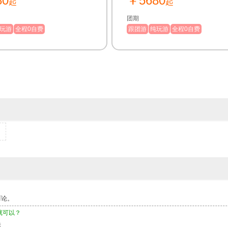
80
￥5680
起
起
高原中的世外桃源；【羊卓雍
镇、乡村、森林，让我们轻松旅
圣湖之— ；【日喀则】后藏
团期
进真正的西藏；【扎什伦布
玩游
全程0自费
跟团游
纯玩游
全程0自费
班禅喇嘛的驻锡寺庙
而论。
就可以？
快