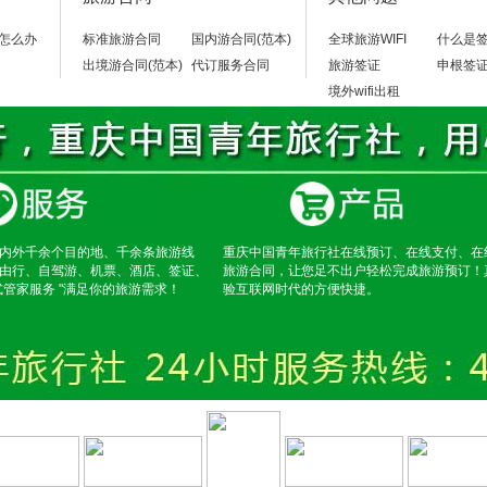
怎么办
标准旅游合同
国内游合同(范本)
全球旅游WIFI
什么是
出境游合同(范本)
代订服务合同
旅游签证
申根签
境外wifi出租
内外千余个目的地、千余条旅游线
重庆中国青年旅行社在线预订、在线支付、在
由行、自驾游、机票、酒店、签证、
旅游合同，让您足不出户轻松完成旅游预订！
式管家服务 "满足你的旅游需求！
验互联网时代的方便快捷。