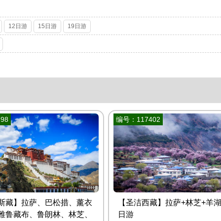
12日游
15日游
19日游
98
编号：117402
斯藏】拉萨、巴松措、薰衣
【圣洁西藏】拉萨+林芝+羊湖
雅鲁藏布、鲁朗林、林芝、
日游