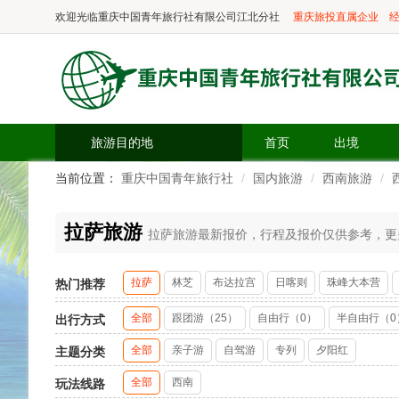
欢迎光临
重庆中国青年旅行社有限公司江北分社
重庆旅投直属企业
经
旅游目的地
首页
出境
当前位置：
重庆中国青年旅行社
国内旅游
西南旅游
拉萨旅游
拉萨旅游最新报价，行程及报价仅供参考，更多精
拉萨
林芝
布达拉宫
日喀则
珠峰大本营
热门推荐
全部
跟团游（25）
自由行（0）
半自由行（0
出行方式
全部
亲子游
自驾游
专列
夕阳红
主题分类
全部
西南
玩法线路