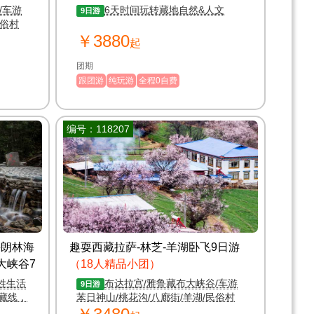
/车游
6天时间玩转藏地自然&人文
9日游
民俗村
￥3880
起
团期
跟团游
纯玩游
全程0自费
编号：118207
鲁朗林海
趣耍西藏拉萨-林芝-羊湖卧飞9日游
大峡谷7
（18人精品小团）
姓生活
布达拉宫/雅鲁藏布大峡谷/车游
9日游
藏线，
苯日神山/桃花沟/八廊街/羊湖/民俗村
岛、小