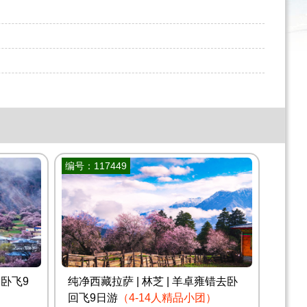
编号：117449
卧飞9
纯净西藏拉萨 | 林芝 | 羊卓雍错去卧
回飞9日游
（4-14人精品小团）