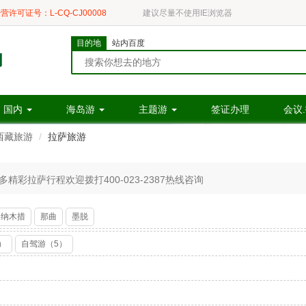
营许可证号：L-CQ-CJ00008
建议尽量不使用IE浏览器
目的地
站内百度
国内
海岛游
主题游
签证办理
会议
西藏旅游
拉萨旅游
彩拉萨行程欢迎拨打400-023-2387热线咨询
纳木措
那曲
墨脱
）
自驾游（5）