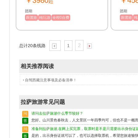
￥3980
￥45
起
村】探访
措】三大
团期
团期
圣地，走
跟团游
纯玩游
全程0自费
跟团游
纯
寺】历代
2
总计
20
条线路
1
相关推荐阅读
自驾西藏注意事项及必备清单！
拉萨旅游常见问题
问
请问去拉萨旅游什么季节较好？
您好。山川景色春秋去，人文景区一年四季均可，但也不是一概
答
问
准备到拉萨旅游,在网上买完票，取票时是不是只需要出示身份证
是的，出示身份证就可以了，也可以选择取票机，希望您旅途愉
答