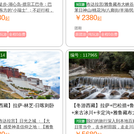
布达拉宫卧飞9日游
徒步-湖心岛-措宗工巴寺；巴
布达拉宫/雅鲁藏布大峡谷
9日游
东方的“小瑞士” ；不赶行程，
苯日神山/桃花沟/八廊街/羊湖/
80
￥2380
落入凡间的仙境
起
起
团期
玩游
全程0自费
跟团游
纯玩游
全程0自费
14
编号：117965
西藏】拉萨-林芝-日喀则卧
【冬游西藏】拉萨+巴松措+
+来古冰川+卡定沟+雅鲁藏布
日游
（4-6人mini小团）
布达拉宫】日光之城 ；【大
我们的旅行深入到本地百
7日游
】感受神圣信仰之地；【雅鲁
日常当中，去乡村田园，走走川
谷】世界最大峡谷 【藏民俗
峡谷、 雪山、冰川、圣湖、私