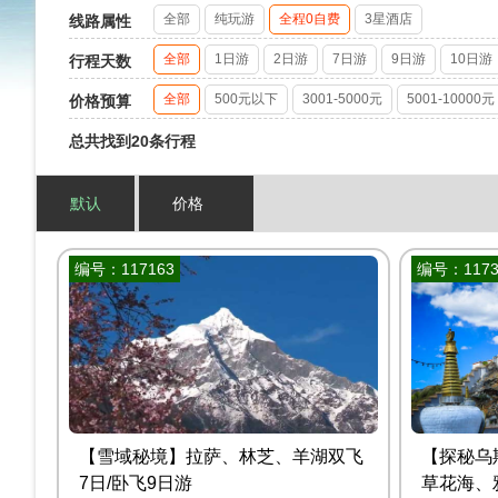
全部
纯玩游
全程0自费
3星酒店
线路属性
全部
1日游
2日游
7日游
9日游
10日游
行程天数
全部
500元以下
3001-5000元
5001-10000元
价格预算
总共找到20条行程
默认
价格
编号：117163
编号：1173
【雪域秘境】拉萨、林芝、羊湖双飞
【探秘乌
7日/卧飞9日游
草花海、