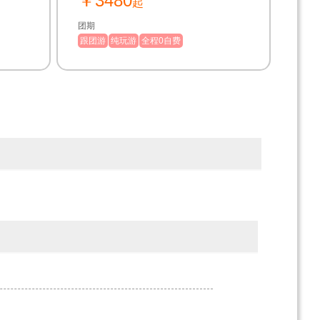
￥3480
起
行！
团期
跟团游
纯玩游
全程0自费