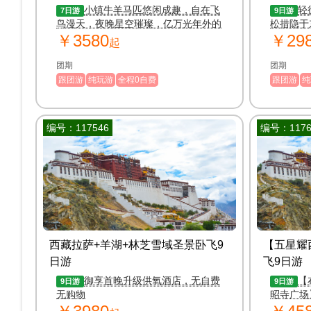
卡定沟、
小镇牛羊马匹悠闲成趣，自在飞
轻
7日游
9日游
鸟漫天，夜晚星空璀璨，亿万光年外的
松措隐于
￥3580
￥29
光瑶瑶前来，照亮鲁朗的天际
漫步感受
起
团期
团期
跟团游
纯玩游
全程0自费
跟团游
纯
编号：117546
编号：1176
西藏拉萨+羊湖+林芝雪域圣景卧飞9
【五星耀
日游
飞9日游
御享首晚升级供氧酒店，无自费
【
9日游
9日游
无购物
昭寺广场
藏布大峡