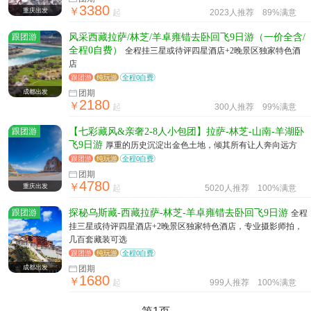
3380
￥
重庆出发
起
2023人推荐
89%满意
跟团游
风采西藏拉萨/林芝/羊卓雍错去卧回飞9日游（一价全含/
全程0自费）
全程挂三星或待评四星酒店+2晚景区独家特色酒
店
跟团游
纯玩游
全程0自费
成都出发
团期
2180
￥
起
300人推荐
99%满意
跟团游
【七彩藏风&亲奢2-8人小包团】拉萨-林芝-山南-羊湖卧
飞9日游
厚重的历史沉淀出金色土地，倾其所有让人奔向远方
跟团游
纯玩游
全程0自费
团期
4780
￥
重庆出发
起
5020人推荐
100%满意
跟团游
探秘乌斯藏-西藏拉萨-林芝-羊卓雍错去卧回飞9日游
全程
挂三星或待评四星酒店+2晚景区独家特色酒店，专业摄影师拍，
几百套藏装可选
跟团游
纯玩游
全程0自费
成都出发
团期
1680
￥
起
999人推荐
100%满意