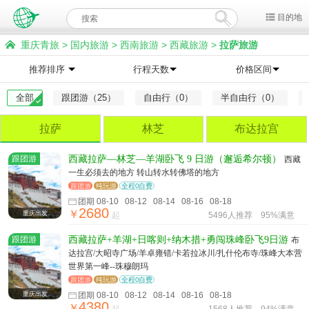
目的地
重庆青旅
>
国内旅游
>
西南旅游
>
西藏旅游
>
拉萨旅游
推荐排序
行程天数
价格区间
全部
跟团游（25）
自由行（0）
半自由行（0）
拉萨
林芝
布达拉宫
跟团游
西藏拉萨—林芝—羊湖卧飞 9 日游（邂逅希尔顿）
西藏
一生必须去的地方 转山转水转佛塔的地方
跟团游
纯玩游
全程0自费
团期 08-10 08-12 08-14 08-16 08-18
2680
￥
重庆出发
起
5496人推荐
95%满意
跟团游
西藏拉萨+羊湖+日喀则+纳木措+勇闯珠峰卧飞9日游
布
达拉宫/大昭寺广场/羊卓雍错/卡若拉冰川/扎什伦布寺/珠峰大本营
世界第一峰--珠穆朗玛
跟团游
纯玩游
全程0自费
重庆出发
团期 08-10 08-12 08-14 08-16 08-18
4380
￥