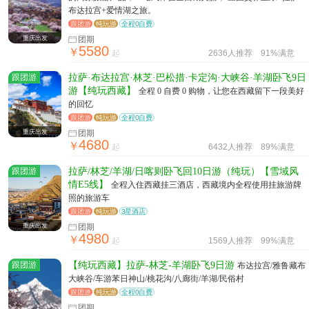
布达拉宫+爱情湖之旅。
跟团游
纯玩游
全程0自费
重庆出发
团期
5580
￥
起
2636人推荐
91%满意
跟团游
拉萨·布达拉宫·林芝·巴松措·卡定沟·大峡谷·羊湖卧飞9日
游【纯玩西藏】
全程 0 自费 0 购物，让您在西藏留下一段美好
的回忆
跟团游
纯玩游
全程0自费
重庆出发
团期
4680
￥
起
6432人推荐
89%满意
跟团游
拉萨/林芝/羊湖/日喀则卧飞回10日游（纯玩）【雪域风
情E5线】
全程入住西藏挂三酒店，西藏境内全程使用挂旅游牌
照的旅游车
跟团游
纯玩游
3星酒店
重庆出发
团期
4980
￥
起
1569人推荐
99%满意
跟团游
【纯玩西藏】拉萨-林芝-羊湖卧飞9日游
布达拉宫/雅鲁藏布
大峡谷/车游苯日神山/桃花沟/八廊街/羊湖/民俗村
跟团游
纯玩游
全程0自费
团期