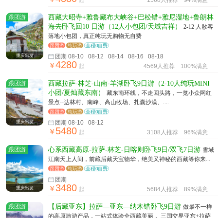
起
1568人推荐
94%满意
跟团游
西藏大昭寺+雅鲁藏布大峡谷+巴松错+雅尼湿地+鲁朗林
海去卧飞回10 日游（12人小包团/天域吉祥）
2-12 人散客
落地小包团，真正纯玩无购物无自费
跟团游
纯玩游
全程0自费
重庆出发
团期 08-10 08-12 08-14 08-16 08-18
4280
￥
起
4569人推荐
100%满意
跟团游
西藏拉萨-林芝-山南-羊湖卧飞9日游（2-10人纯玩MINI
小团/夏灿藏东南）
藏东南环线，不走回头路，一览小众网红
景点--达林村、南峰、高山牧场、扎囊沙漠、....
跟团游
纯玩游
全程0自费
重庆出发
团期 08-10 08-12
5480
￥
起
3108人推荐
96%满意
跟团游
心系西藏高原-拉萨-林芝-日喀则卧飞9日/双飞7日游
雪域
江南天上人间，前藏后藏天宝物华，绝美又神秘的西藏等你来...
跟团游
纯玩游
全程0自费
团期
3480
￥
重庆出发
起
5684人推荐
89%满意
跟团游
【后藏亚东】拉萨—亚东—纳木错卧飞9日游
做最不一样
的高原旅游产品，一站式体验全西藏美丽， 三国交界亚东+拉萨