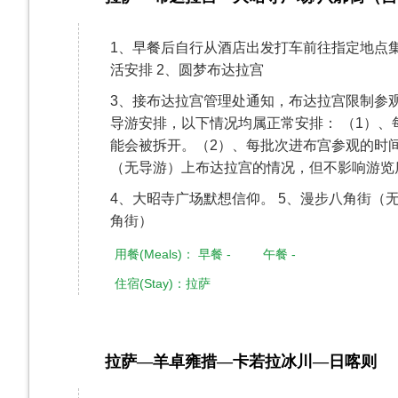
1、早餐后自行从酒店出发打车前往指定地点
活安排 2、圆梦布达拉宫
3、接布达拉宫管理处通知，布达拉宫限制参
导游安排，以下情况均属正常安排： （1）、
能会被拆开。（2）、每批次进布宫参观的时
（无导游）上布达拉宫的情况，但不影响游览
4、大昭寺广场默想信仰。 5、漫步八角街
角街）
用餐(Meals)： 早餐 - 午餐 -
住宿(Stay)：拉萨
拉萨—羊卓雍措—卡若拉冰川—日喀则
第5天