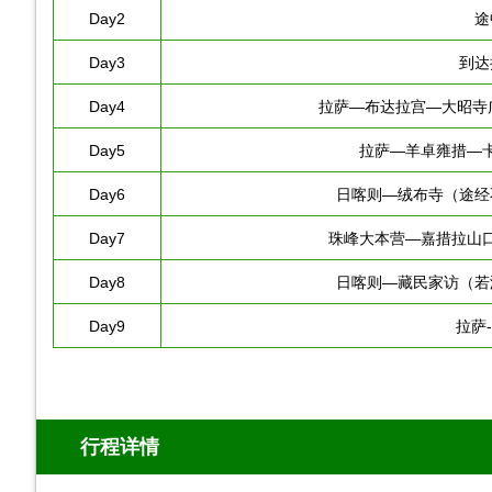
Day2
途
Day3
到达
Day4
拉萨—布达拉宫—大昭寺
Day5
拉萨—羊卓雍措—
Day6
日喀则—绒布寺（途经
Day7
珠峰大本营—嘉措拉山
Day8
日喀则—藏民家访（若
Day9
拉萨
行程详情