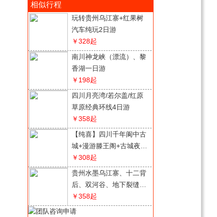
相似行程
玩转贵州乌江寨+红果树
汽车纯玩2日游
￥328
起
南川神龙峡（漂流）、黎
香湖一日游
￥198
起
四川月亮湾/若尔盖/红原
草原经典环线4日游
￥358
起
【纯喜】四川千年阆中古
城+漫游滕王阁+古城夜景
2日游
￥308
起
贵州水墨乌江寨、十二背
后、双河谷、地下裂缝2
日游
￥358
起
云南西双版纳纯玩2+1双