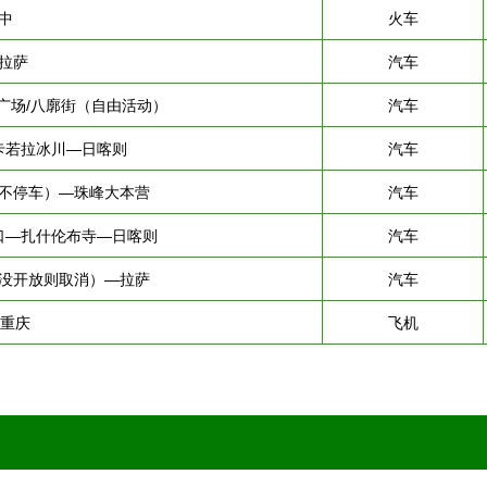
中
火车
拉萨
汽车
广场/八廓街（自由活动）
汽车
卡若拉冰川—日喀则
汽车
不停车）—珠峰大本营
汽车
口—扎什伦布寺—日喀则
汽车
没开放则取消）—拉萨
汽车
-重庆
飞机