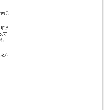
时间灵
件听从
友可
自行
游览八