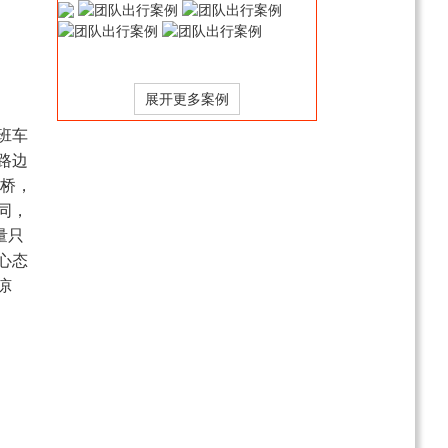
飞5天跟团游
￥2580
起
纯美云南滇东南大环线
（昆明/东川/建水/元阳/蒙
自/普者黑/泸西/弥勒）双
￥3580
起
班车
高8日游
西藏拉萨-林芝-山南-羊湖
路边
卧飞9日游（2-10人纯玩
大桥，
MINI小团/夏灿藏东南）
￥6980
起
同，
【七彩藏风&亲奢2-8人小
量只
包团】拉萨-林芝-山南-羊
心态
湖卧飞9日游
电询
凉
西藏拉萨+羊湖+日喀则
+纳木措+勇闯珠峰卧飞9
日游
￥6280
起