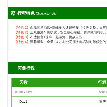
行程特色
Characteristic
【特色 1】
西藏三星酒店+珠峰多人通铺帐篷（拉萨 3 晚，日喀
【特色 2】
正规旅游车辆护航，安全放心靠谱。资深藏地司机，
【特色 3】
布达拉宫+珠峰一起游览，挑战自己
【特色 4】
温馨服务、全天 24 小时公司服务电话随时等候您的
简要行程
天数
行程
Journey days
Sceni
Day1
重庆