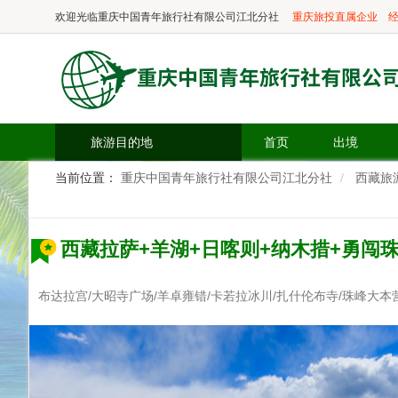
欢迎光临
重庆中国青年旅行社有限公司江北分社
重庆旅投直属企业
经
旅游目的地
首页
出境
当前位置：
重庆中国青年旅行社有限公司江北分社
西藏旅
西藏拉萨+羊湖+日喀则+纳木措+勇闯
布达拉宫/大昭寺广场/羊卓雍错/卡若拉冰川/扎什伦布寺/珠峰大本营