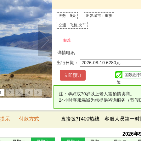
天数：9天
出发城市：重庆
交通：飞机,火车
标准
详情电讯
出行日期：
国际旅行
险
1
2
3
4
5
注：孕妇或70岁以上老人需酌情协商。
24小时客服竭诚为您提供咨询服务（节假
提示
付款方式
直接拨打400热线，客服人员第一
2026
年