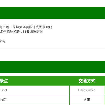
则 2 晚，珠峰大本营帐篷或民宿1晚）
多年藏地经验，服务细致周到
来电
景点
交通方式
c spot
Unobstructed
-拉萨
火车