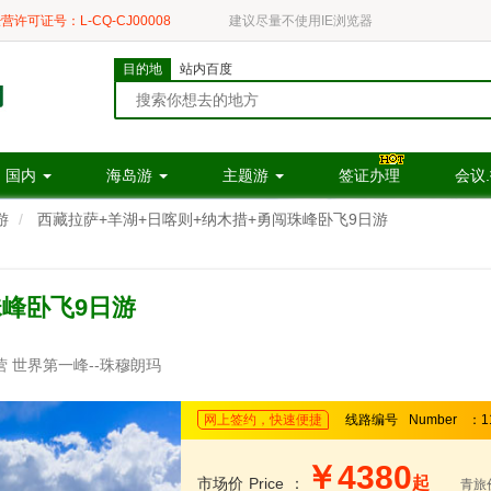
营许可证号：L-CQ-CJ00008
建议尽量不使用IE浏览器
目的地
站内百度
国内
海岛游
主题游
签证办理
会议
游
西藏拉萨+羊湖+日喀则+纳木措+勇闯珠峰卧飞9日游
珠峰卧飞9日游
 世界第一峰--珠穆朗玛
网上签约，快速便捷
线路编号
Number
：1
￥4380
起
市场价
Price
：
青旅