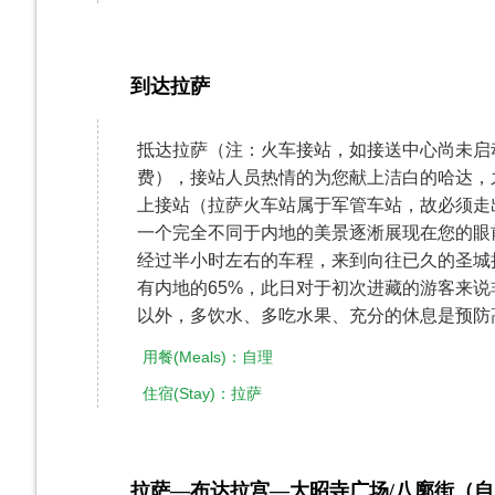
到达拉萨
第3天
抵达拉萨（注：火车接站，如接送中心尚未启
费），接站人员热情的为您献上洁白的哈达，
上接站（拉萨火车站属于军管车站，故必须走
一个完全不同于内地的美景逐淅展现在您的眼
经过半小时左右的车程，来到向往已久的圣城拉
有内地的65%，此日对于初次进藏的游客来
以外，多饮水、多吃水果、充分的休息是预防
用餐(Meals)：自理
住宿(Stay)：拉萨
拉萨—布达拉宫—大昭寺广场/八廓街（
第4天