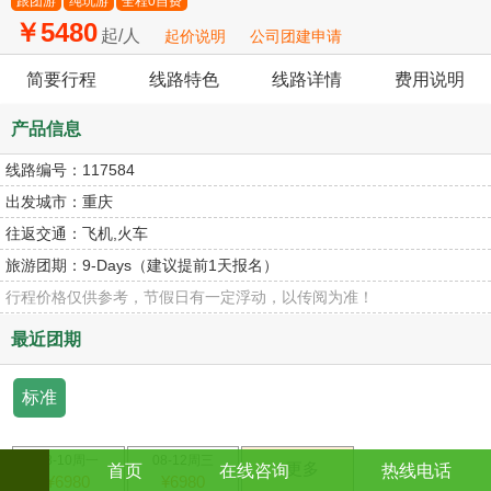
跟团游
纯玩游
全程0自费
￥5480
起/人
起价说明
公司团建申请
简要行程
线路特色
线路详情
费用说明
产品信息
线路编号：
117584
出发城市：
重庆
往返交通：
飞机,火车
旅游团期：
9-Days（建议提前1天报名）
行程价格仅供参考，节假日有一定浮动，以传阅为准！
最近团期
标准
08-10周一
08-12周三
>更多
首页
在线咨询
热线电话
¥6980
¥6980