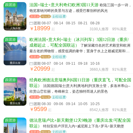
跟团游
法国+瑞士+意大利奇幻欧洲3国11天游
欧陆三国一步一诗，
饱览塞纳河畔的美景与古迹，感受巴黎别样的风光
跟团游
纯玩游
全程0自费
团期 08-07 08-14 08-15 08-21 08-28
18999
￥
上海出发
起
3100人推荐
95%满意
跟团游
欧洲法国+意大利+瑞士（冰川列车）3国12日游（重庆/
成都起止，可配全国联运）
了解深藏功名的艺术殿堂和欧洲
最古老的博物馆，感受低调的奢华；置身于水上之都威尼斯和温
柔的搴纳河畔，体验独一无的浪漫
跟团游
纯玩游
全程0自费
重庆出发
团期 08-07 08-14 09-11 09-18 10-16
20999
￥
起
3660人推荐
91%满意
跟团游
经典欧洲德法意瑞奥列6国11日游（重庆直飞，可配全国
联运）
法国|德国|瑞士|意大利|奥地利|列支敦士登，多洛米蒂山--
欣赏山峦壮丽，奇峰林立，姿态独特而迷人的景色
跟团游
纯玩游
全程0自费
重庆出发
团期 08-30 09-06 09-14 10-05 10-25
9599
￥
起
8542人推荐
91%满意
跟团游
德法意瑞卢比+新天鹅堡12天9晚游（重庆出发/可配全国
联运）
特别安排卢浮宫入内+威尼斯上下岛+罗马+新天鹅堡
跟团游
纯玩游
全程0自费