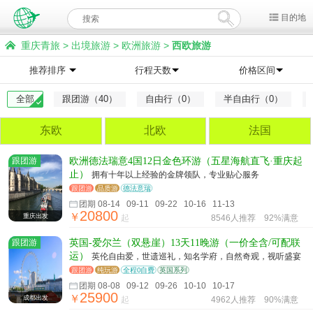
目的地
重庆青旅
>
出境旅游
>
欧洲旅游
>
西欧旅游
推荐排序
行程天数
价格区间
全部
跟团游（40）
自由行（0）
半自由行（0）
东欧
北欧
法国
跟团游
欧洲德法瑞意4国12日金色环游（五星海航直飞·重庆起
止）
拥有十年以上经验的金牌领队，专业贴心服务
跟团游
品质游
德法意瑞
团期 08-14 09-11 09-22 10-16 11-13
20800
￥
重庆出发
起
8546人推荐
92%满意
跟团游
英国-爱尔兰（双悬崖）13天11晚游（一价全含/可配联
运）
英伦自由爱，世遗巡礼，知名学府，自然奇观，视听盛宴
跟团游
纯玩游
全程0自费
英国系列
团期 08-08 09-12 09-26 10-10 10-17
25900
￥
成都出发
起
4962人推荐
90%满意