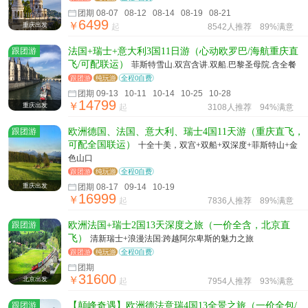
团期 08-07 08-12 08-14 08-19 08-21
6499
￥
重庆出发
起
8542人推荐
89%满意
跟团游
法国+瑞士+意大利3国11日游（心动欧罗巴/海航重庆直
飞/可配联运）
菲斯特雪山.双宫含讲.双船.巴黎圣母院.含全餐
跟团游
纯玩游
全程0自费
团期 09-13 10-11 10-14 10-25 10-28
14799
￥
重庆出发
起
3108人推荐
94%满意
跟团游
欧洲德国、法国、意大利、瑞士4国11天游（重庆直飞，
可配全国联运）
十全十美，双宫+双船+双深度+菲斯特山+金
色山口
跟团游
纯玩游
全程0自费
重庆出发
团期 08-17 09-14 10-19
16999
￥
起
7836人推荐
89%满意
跟团游
欧洲法国+瑞士2国13天深度之旅（一价全含，北京直
飞）
清新瑞士+浪漫法国:跨越阿尔卑斯的魅力之旅
跟团游
纯玩游
全程0自费
团期
31600
￥
北京出发
起
7954人推荐
93%满意
跟团游
【颠峰奇遇】欧洲德法意瑞4国13全景之旅（一价全包/