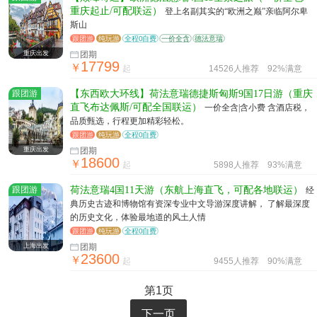
重庆起止/可配联运）
登上名副其实的“欧洲之巅”亲临阿尔卑
斯山
跟团游
纯玩游
全程0自费
一价全含
德法意瑞
重庆出发
团期
17799
￥
起
14526人推荐
92%满意
跟团游
【东西欧大环线】荷法意瑞德捷斯匈斯9国17日游（重庆
直飞布达佩斯/可配全国联运）
一价全含|含小费 含酒店税，
品质甄选，行程更加精彩轻松。
跟团游
纯玩游
全程0自费
重庆出发
团期
18600
￥
起
5898人推荐
93%满意
跟团游
荷法意瑞4国11天游（东航上海直飞，可配各地联运）
经
典历史古迹和博物馆有资深专业中文导游深度讲解， 了解最深度
的历史文化，体验最地道的风土人情
跟团游
纯玩游
全程0自费
上海出发
团期
23600
￥
起
9455人推荐
90%满意
第1页
下一页