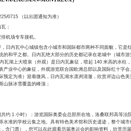
0225/0715 （以出团通知为准）
内瓦；
安排机场专车接机。
湖畔，日内瓦中心城镇包含小城市和国际都市两种不同面貌，它是
统的和平之都。日内瓦绝大部分的历史都记录在老城中（城市游
内瓦湖上大喷泉（外观）是日内瓦象征，喷起 140 米高的水柱
表产业中心的象征，外观游览联合国欧洲总部以及国际红十字会
际预定为准）迎着微风，日内瓦湖水凛冽清澈，欣赏岸边山色美
斯山脉冰雪覆盖的峰顶；
间共约 1 小时）：游览国际奥委会总部所在地，洛桑联邦高等法
等水准的学校云集之地。具有特色美术馆和历史遗迹，整个城市
内，含门票），您可以在此观看历届奥运会的影响资料，欣赏历