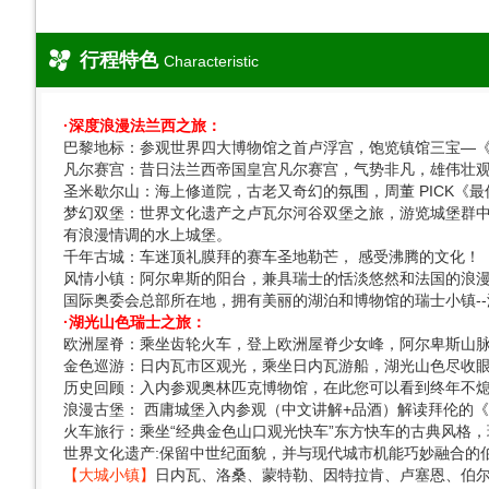
行程特色
Characteristic
·深度浪漫法兰西之旅：
巴黎地标：参观世界四大博物馆之首卢浮宫，饱览镇馆三宝—
凡尔赛宫：昔日法兰西帝国皇宫凡尔赛宫，气势非凡，雄伟壮
圣米歇尔山：海上修道院，古老又奇幻的氛围，周董 PICK《
梦幻双堡：世界文化遗产之卢瓦尔河谷双堡之旅，游览城堡群中的
有浪漫情调的水上城堡。
千年古城：车迷顶礼膜拜的赛车圣地勒芒， 感受沸腾的文化！
风情小镇：阿尔卑斯的阳台，兼具瑞士的恬淡悠然和法国的浪漫
国际奥委会总部所在地，拥有美丽的湖泊和博物馆的瑞士小镇--
·湖光山色瑞士之旅：
欧洲屋脊：乘坐齿轮火车，登上欧洲屋脊少女峰，阿尔卑斯山
金色巡游：日内瓦市区观光，乘坐日内瓦游船，湖光山色尽收
历史回顾：入内参观奥林匹克博物馆，在此您可以看到终年不
浪漫古堡： 西庸城堡入内参观（中文讲解+品酒）解读拜伦的
火车旅行：乘坐“经典金色山口观光快车”东方快车的古典风格
世界文化遗产:保留中世纪面貌，并与现代城市机能巧妙融合的
【大城小镇】
日内瓦、洛桑、蒙特勒、因特拉肯、卢塞恩、伯