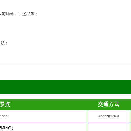
式海鲜餐、古堡品酒；
护航；
景点
交通方式
c spot
Unobstructed
IJING）