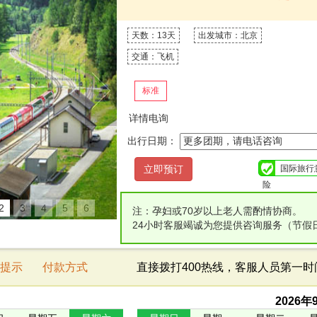
天数：13天
出发城市：北京
交通：飞机
标准
详情电询
出行日期：
国际旅行
险
2
3
4
5
6
注：孕妇或70岁以上老人需酌情协商。
24小时客服竭诚为您提供咨询服务（节假
提示
付款方式
直接拨打400热线，客服人员第一
2026
年