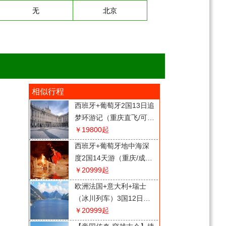
无
北京
相似行程
西班牙+葡萄牙2国13日追
梦环游记（重庆直飞/可配
全国联运）
￥19800
起
西班牙+葡萄牙地中海深
度2国14天游（重庆/成都
直飞，可配全国联运）
￥20999
起
欧洲法国+意大利+瑞士
（冰川列车）3国12日游
（重庆/成都起止，可配全
￥20999
起
国联运）