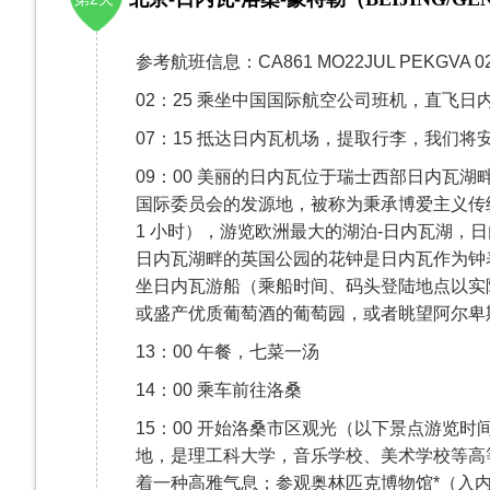
​参考航班信息：CA861 MO22JUL PEKGVA 
02：25 乘坐中国国际航空公司班机，直飞日
07：15 抵达日内瓦机场，提取行李，我们将
09：00 美丽的日内瓦位于瑞士西部日内瓦
国际委员会的发源地，被称为秉承博爱主义传
1 小时），游览欧洲最大的湖泊-日内瓦湖，日
日内瓦湖畔的英国公园的花钟是日内瓦作为钟
坐日内瓦游船（乘船时间、码头登陆地点以实
或盛产优质葡萄酒的葡萄园，或者眺望阿尔卑
13：00 午餐，七菜一汤
14：00 乘车前往洛桑
15：00 开始洛桑市区观光（以下景点游览时
地，是理工科大学，音乐学校、美术学校等高
着一种高雅气息；参观奥林匹克博物馆*（入