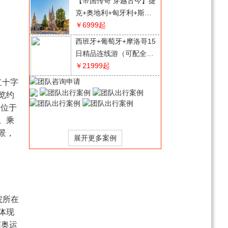
【帝国传奇 穿越古今】捷
克+奥地利+匈牙利+斯洛
伐克4国10天游（重庆直
￥6999
起
飞，可配全国联运）
西班牙+葡萄牙+摩洛哥15
日精品连线游（可配全国
联运/一价全含）
￥21999
起
红十字
探秘西班牙+葡萄牙（波
尔图）2国深度15天游
览约
￥23800
起
，位于
。乘
探秘巴尔干10国17日游
景，
（匈牙利|塞尔维亚|马其
额|阿尔巴尼亚|黑山克罗
￥32800
起
地亚 上波黑|斯洛文尼业|
逐梦·英国一地10日游
奥地利丨捷克）
（一价全含）
￥27800
起
院所在
风情西班牙+葡萄牙超值
体现
11天游
届奥运