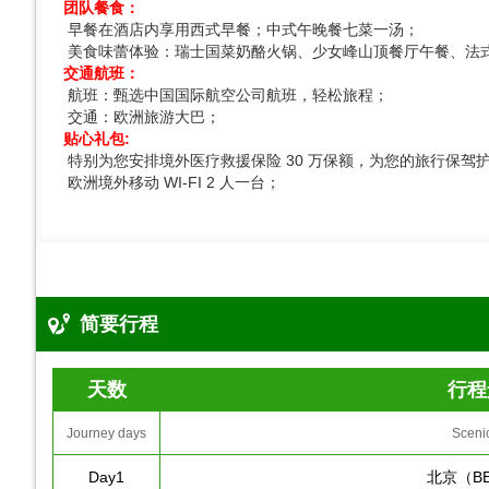
团队餐食：
早餐在酒店内享用西式早餐；中式午晚餐七菜一汤；
美食味蕾体验：瑞士国菜奶酪火锅、少女峰山顶餐厅午餐、法
交通航班：
航班：甄选中国国际航空公司航班，轻松旅程；
交通：欧洲旅游大巴；
贴心礼包:
特别为您安排境外医疗救援保险 30 万保额，为您的旅行保驾
欧洲境外移动 WI-FI 2 人一台；
简要行程
天数
行程
Journey days
Sceni
Day1
北京（BE