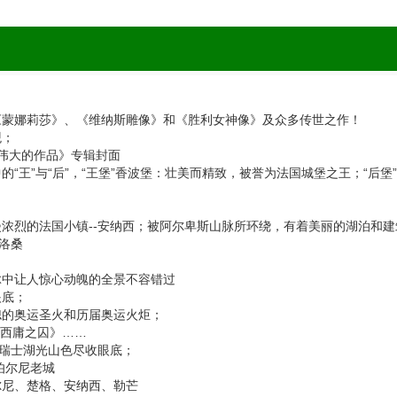
《蒙娜莉莎》、《维纳斯雕像》和《胜利女神像》及众多传世之作！
观；
最伟大的作品》专辑封面
“王”与“后”，“王堡”香波堡：壮美而精致，被誉为法国城堡之王；“后堡
浓烈的法国小镇--安纳西；被阿尔卑斯山脉所环绕，有着美丽的湖泊和建筑
洛桑
脉中让人惊心动魄的全景不容错过
眼底；
熄的奥运圣火和历届奥运火炬；
《西庸之囚》……
，瑞士湖光山色尽收眼底；
伯尔尼老城
尔尼、楚格、安纳西、勒芒