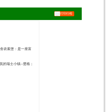
打印行程
”舍农索堡：是一座富
的瑞士小镇--楚格；