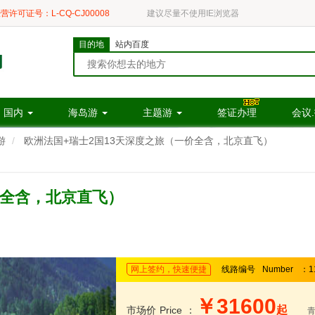
营许可证号：L-CQ-CJ00008
建议尽量不使用IE浏览器
目的地
站内百度
国内
海岛游
主题游
签证办理
会议
游
欧洲法国+瑞士2国13天深度之旅（一价全含，北京直飞）
价全含，北京直飞）
网上签约，快速便捷
线路编号
Number
：1
￥31600
起
市场价
Price
：