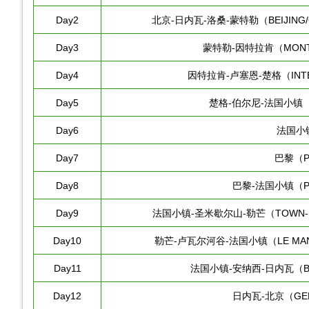
Day2
北京-日内瓦-洛桑-蒙特勒（BEIJING/G
Day3
蒙特勒-因特拉肯（MONTR
Day4
因特拉肯-卢塞恩-楚格（INTER
Day5
楚格-伯尔尼-法国小镇（Z
Day6
法国小
Day7
巴黎（P
Day8
巴黎-法国小镇（PA
Day9
法国小镇-圣米歇尔山-勒芒（TOWN-MON
Day10
勒芒-卢瓦尔河谷-法国小镇（LE MANS-V
Day11
法国小镇-安纳西-日内瓦（BON
Day12
日内瓦-北京（GENE