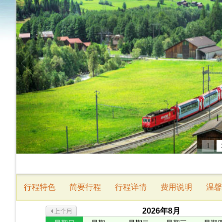
1
行程特色
简要行程
行程详情
费用说明
温馨
2026
年
8
月