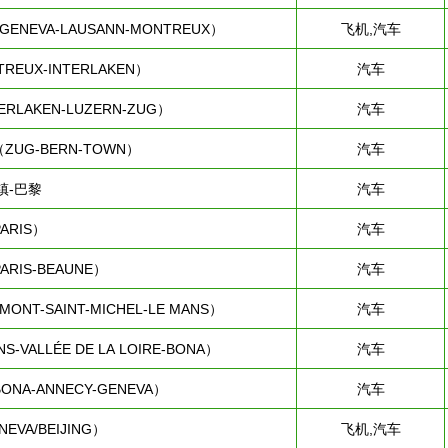
ENEVA-LAUSANN-MONTREUX）
飞机,汽车
EUX-INTERLAKEN）
汽车
LAKEN-LUZERN-ZUG）
汽车
UG-BERN-TOWN）
汽车
镇-巴黎
汽车
ARIS）
汽车
RIS-BEAUNE）
汽车
T-SAINT-MICHEL-LE MANS）
汽车
ALLÉE DE LA LOIRE-BONA）
汽车
A-ANNECY-GENEVA）
汽车
VA/BEIJING）
飞机,汽车