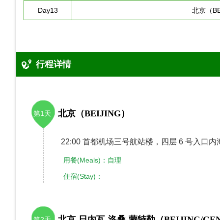
Day13
北京（BE
行程详情
北京（BEIJING）
第1天
22:00 首都机场三号航站楼，四层 6 号
用餐(Meals)：自理
住宿(Stay)：
北京-日内瓦-洛桑-蒙特勒（BEIJING/GEN
第2天