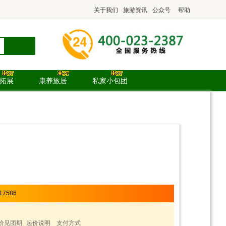
关于我们
旅游资讯
公众号
帮助
.拓展
康养旅居
私家小包团
17586
价见团期
起价说明
支付方式