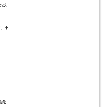
伤残
宫、小
馆藏