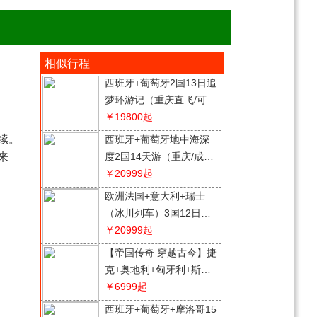
相似行程
西班牙+葡萄牙2国13日追
梦环游记（重庆直飞/可配
全国联运）
￥19800
起
续。
西班牙+葡萄牙地中海深
来
度2国14天游（重庆/成都
直飞，可配全国联运）
￥20999
起
欧洲法国+意大利+瑞士
（冰川列车）3国12日游
（重庆/成都起止，可配全
￥20999
起
国联运）
【帝国传奇 穿越古今】捷
克+奥地利+匈牙利+斯洛
伐克4国10天游（重庆直
￥6999
起
飞，可配全国联运）
西班牙+葡萄牙+摩洛哥15