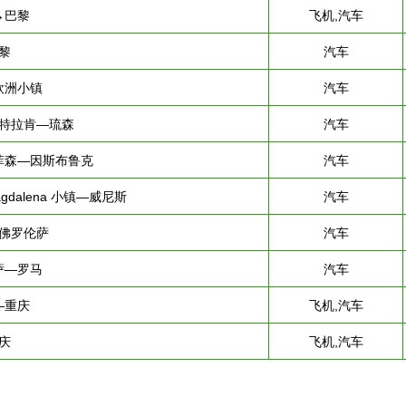
→巴黎
飞机,汽车
黎
汽车
欧洲小镇
汽车
特拉肯—琉森
汽车
菲森—因斯布鲁克
汽车
gdalena 小镇—威尼斯
汽车
佛罗伦萨
汽车
萨—罗马
汽车
—重庆
飞机,汽车
庆
飞机,汽车