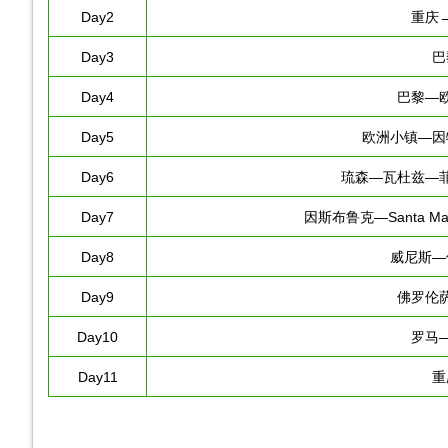
Day2
重庆
Day3
巴
Day4
巴黎—
Day5
欧洲小镇—因
Day6
琉森—瓦杜兹—
Day7
因斯布鲁克—Santa Ma
Day8
威尼斯—
Day9
佛罗伦
Day10
罗马
Day11
重