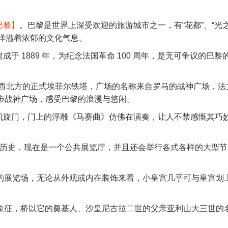
巴黎】
。巴黎是世界上深受欢迎的旅游城市之一，有“花都”、“光
处洋溢着浓郁的文化气息。
建成于 1889 年，为纪念法国革命 100 周年，是无可争议的巴黎
西北方的正式埃菲尔铁塔，广场的名称来自罗马的战神广场，法
漫步战神广场，感受巴黎的浪漫与悠闲。
凯旋门，门上的浮雕《马赛曲》仿佛在演奏，让人不禁感慨其巧
 年的历史，现在是一个公共展览厅，并且还会举行各式各样的大型
览会的展览场，无论从外观或内在装饰来看，小皇宫几乎可与皇宫划
谊的象征，桥以它的奠基人、沙皇尼古拉二世的父亲亚利山大三世的