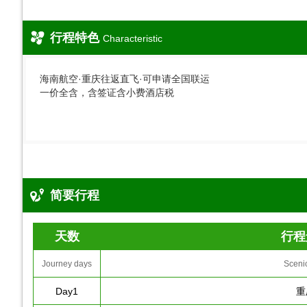
行程特色
Characteristic
海南航空·重庆往返直飞·可申请全国联运
一价全含，含签证含小费酒店税
简要行程
天数
行程
Journey days
Sceni
Day1
重