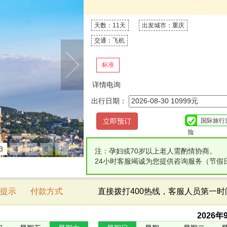
天数：11天
出发城市：重庆
交通：飞机
标准
详情电询
出行日期：
国际旅行
险
3
4
5
6
7
注：孕妇或70岁以上老人需酌情协商。
24小时客服竭诚为您提供咨询服务（节假
提示
付款方式
直接拨打400热线，客服人员第一
2026
年