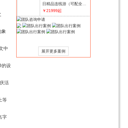
日精品连线游（可配全国
联运/一价全含）
￥21999
起
之
探秘西班牙+葡萄牙（波
尔图）2国深度15天游
的象
￥23800
起
探秘巴尔干10国17日游
文中
（匈牙利|塞尔维亚|马其
额|阿尔巴尼亚|黑山克罗
￥32800
起
地亚 上波黑|斯洛文尼业|
妙的设
逐梦·英国一地10日游
奥地利丨捷克）
（一价全含）
￥27800
起
节庆活
风情西班牙+葡萄牙超值
11天游
上等
￥7999
起
地中海传奇意大利+西西
名字
里岛13天游
￥30999
起