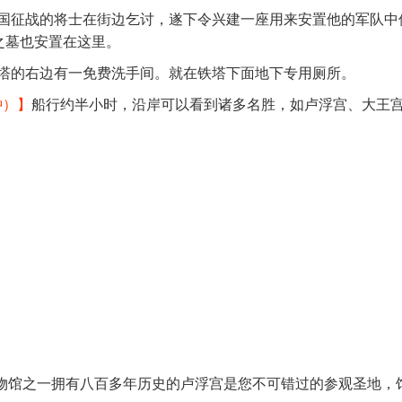
国征战的将士在街边乞讨，遂下令兴建一座用来安置他的军队中
之墓也安置在这里。
塔的右边有一免费洗手间。就在铁塔下面地下专用厕所。
钟）】
船行约半小时，沿岸可以看到诸多名胜，如卢浮宫、大王
物馆之一拥有八百多年历史的卢浮宫是您不可错过的参观圣地，