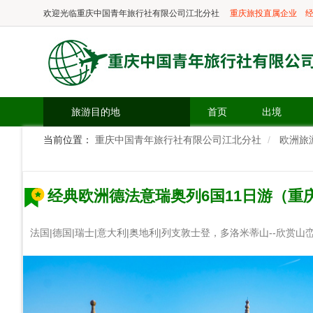
欢迎光临
重庆中国青年旅行社有限公司江北分社
重庆旅投直属企业
经
旅游目的地
首页
出境
当前位置：
重庆中国青年旅行社有限公司江北分社
欧洲旅
经典欧洲德法意瑞奥列6国11日游（重
法国|德国|瑞士|意大利|奥地利|列支敦士登，多洛米蒂山--欣