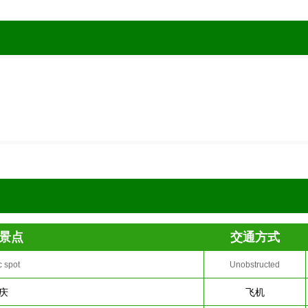
景点
交通方式
c spot
Unobstructed
庆
飞机