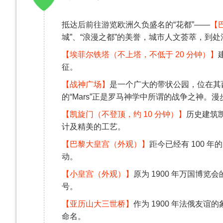
抵达后前往游览欧洲久负盛名的“花都”——
【
城”、“浪漫之都”的美誉，城市人文荟萃，到
【埃菲尔铁塔（不上塔，不低于 20 分钟）】
征。
【战神广场】
是一个广大的带状公园，位在其
的“Mars”正是罗马神学中所谓的战争之神。
【凯旋门（不登顶，约 10 分钟）】
历史建筑
计及精美的工艺。
【巴黎大皇宫（外观）】
距今已经有 100
动。
【小皇宫（外观）】
原为 1900 年万国博
号。
【亚历山大三世桥】
作为 1900 年法俄友
命名。