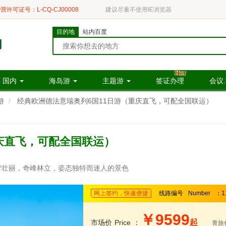
营许可证号：L-CQ-CJ00008
建议尽量不使用IE浏览器
目的地
站内百度
国内
海岛游
主题游
签证办理
会议
游
经典欧洲德法意瑞奥列6国11日游（重庆直飞，可配全国联运）
庆直飞，可配全国联运）
赏山峦壮丽，奇峰林立，姿态独特而迷人的景色
网上签约，快速便捷
线路编号
Number
：1
￥9599
起
市场价
Price
：
青旅