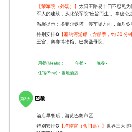
【荣军院（外观）】
太阳王路易十四不忍见为
军人的建筑，从此荣军院“应旨而生”。拿破仑
温馨提示：埃菲尔铁塔：停车场方向，面对铁
特别安排✪
【塞纳河游船（含船票，约 30 分
王宫、奥赛博物馆、巴黎圣母院。
用餐(Meals)： 午餐 - 晚餐 -
住宿(Stay)：当地酒店
巴黎
第3天
酒店早餐后，游览巴黎市区
特别安排✪
【卢浮宫（含门票）】
世界三大博