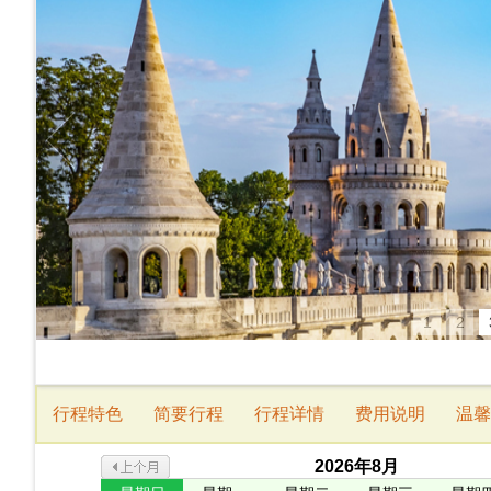
1
2
行程特色
简要行程
行程详情
费用说明
温馨
2026
年
8
月