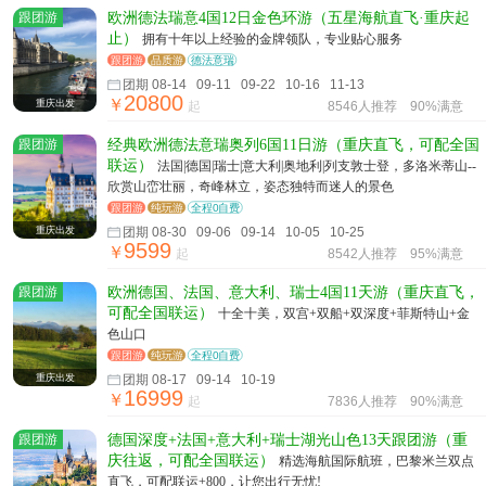
跟团游
欧洲德法瑞意4国12日金色环游（五星海航直飞·重庆起
止）
拥有十年以上经验的金牌领队，专业贴心服务
跟团游
品质游
德法意瑞
团期 08-14 09-11 09-22 10-16 11-13
20800
￥
重庆出发
起
8546人推荐
90%满意
跟团游
经典欧洲德法意瑞奥列6国11日游（重庆直飞，可配全国
联运）
法国|德国|瑞士|意大利|奥地利|列支敦士登，多洛米蒂山--
欣赏山峦壮丽，奇峰林立，姿态独特而迷人的景色
跟团游
纯玩游
全程0自费
重庆出发
团期 08-30 09-06 09-14 10-05 10-25
9599
￥
起
8542人推荐
95%满意
跟团游
欧洲德国、法国、意大利、瑞士4国11天游（重庆直飞，
可配全国联运）
十全十美，双宫+双船+双深度+菲斯特山+金
色山口
跟团游
纯玩游
全程0自费
重庆出发
团期 08-17 09-14 10-19
16999
￥
起
7836人推荐
90%满意
跟团游
德国深度+法国+意大利+瑞士湖光山色13天跟团游（重
庆往返，可配全国联运）
精选海航国际航班，巴黎米兰双点
直飞，可配联运+800，让您出行无忧!