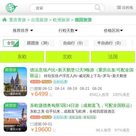
目的地
重庆青旅
>
出境旅游
>
欧洲旅游
>
德国旅游
推荐排序
行程天数
价格区间
全部
跟团游（38）
自由行（0）
半自由行（0）
东欧
北欧
法国
跟团游
德法意瑞卢比+新天鹅堡12天9晚游（重庆出发/可配全国
联运）
特别安排卢浮宫入内+威尼斯上下岛+罗马+新天鹅堡
跟团游
纯玩游
全程0自费
团期 08-12 08-14 08-19 08-21 08-26
6499
￥
重庆出发
起
8542人推荐
100%满意
跟团游
东欧捷德奥匈斯5国14日游（成都直飞，可配全国联运）
东欧之美 信手拈来，成都直飞欧洲，全程四星级酒店
跟团游
纯玩游
全程0自费
东欧连线
奥匈四国
团期 09-01
19600
￥
重庆出发
起
98人推荐
97%满意