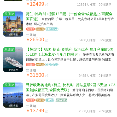
12499
￥
起
12354人推荐
99%满意
跟团游
荷兰+比利时+德国12日游（一价全含/成都起止/可配全
国联运）
全程四星+升级一晚五星，梵高森林公园+羊角村平底
木船+鲜花拍卖市场
跟团游
纯玩游
全程0自费
成都出发
团期
26500
￥
起
5400人推荐
89%满意
跟团游
【辉煌号】德国-捷克-奥地利-斯洛伐克-匈牙利东欧5国
13日游（上海出发/可配全国联运）
漫步在古典风格的方石
铺设的街道上，让心灵穿越回中世纪，感受精致与典雅 的日常
跟团游
纯玩游
全程0自费
北京出发
团期
31500
￥
起
9455人推荐
91%满意
跟团游
寻梦欧洲奥地利+荷兰+比利时+德法意瑞7国15天游（CA
国航|成都直飞|全国免费联）
邀你开启东西欧 7 国的奇幻巡
游，在多元国度里收获一路繁花与璀璨人文，将欧洲最美的春景
与故事， 一次性装满行囊~
跟团游
赏花游
纯玩游
全程0自费
成都出发
团期
13799
￥
起
2568人推荐
98%满意