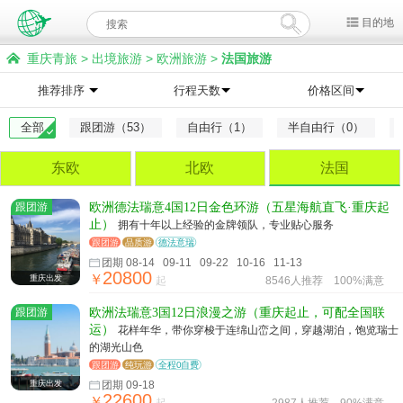
目的地
重庆青旅
>
出境旅游
>
欧洲旅游
>
法国旅游
推荐排序
行程天数
价格区间
全部
跟团游（53）
自由行（1）
半自由行（0）
东欧
北欧
法国
跟团游
欧洲德法瑞意4国12日金色环游（五星海航直飞·重庆起
止）
拥有十年以上经验的金牌领队，专业贴心服务
跟团游
品质游
德法意瑞
团期 08-14 09-11 09-22 10-16 11-13
20800
￥
重庆出发
起
8546人推荐
100%满意
跟团游
欧洲法瑞意3国12日浪漫之游（重庆起止，可配全国联
运）
花样年华，带你穿梭于连绵山峦之间，穿越湖泊，饱览瑞士
的湖光山色
跟团游
纯玩游
全程0自费
重庆出发
团期 09-18
22600
￥