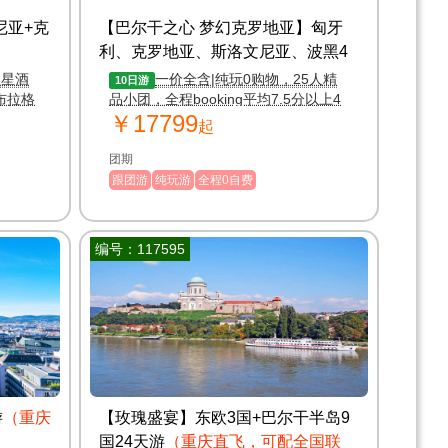
尼亚+克
【巴尔干之心 梦幻克罗地亚】匈牙
利、克罗地亚、斯洛文尼亚、波黑4
国10天深度游
四星酒
一价全含|纯玩0购物，25人精
10日游
布拉格
品小团，全程booking平均7.5分以上4
￥17799
0小费
钻酒店
起
团期
跟团游
纯玩游
全程0自费
编号：117595
游
（重庆
【玫瑰盛宴】东欧3国+巴尔干半岛9
国24天游
（重庆直飞，可配全国联