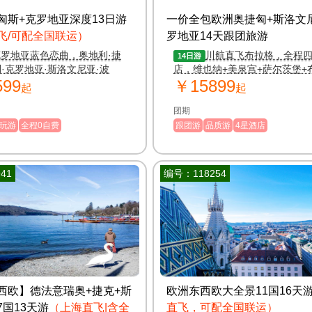
匈斯+克罗地亚深度13日游
一价全包欧洲奥捷匈+斯洛文
飞/可配全国联运）
罗地亚14天跟团旅游
克罗地亚蓝色恋曲，奥地利·捷
川航直飞布拉格，全程
14日游
利·克罗地亚·斯洛文尼亚·波
店，维也纳+美泉宫+萨尔茨堡+
599
￥15899
赠送：赠送转换插头&旅游意
+全程配备wifi，一价全包0自费
起
起
团期
玩游
全程0自费
跟团游
品质游
4星酒店
41
编号：118254
西欧】德法意瑞奥+捷克+斯
欧洲东西欧大全景11国16天
7国13天游
（上海直飞|含全
直飞，可配全国联运）