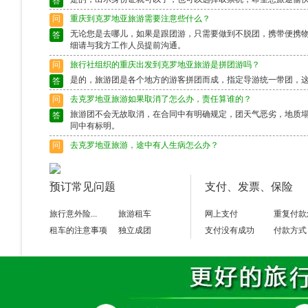
答
问
重庆到克罗地亚旅游需要注意些什么？
无论您是去哪儿，如果是跟团游，只需要做到不脱团，携带便携
答
细请与我方工作人员提前沟通。
问
旅行社组织的重庆出发到克罗地亚旅游是拼团游吗？
是的，旅游团是各个地方的游客拼团而成，指定导游统一带团，
答
问
去克罗地亚旅游如果取消了怎么办，责任算谁的？
旅游团不会无故取消，在合同中有明确规定，团天气恶劣，地质
答
同中有标明。
问
去克罗地亚旅游，途中有人生病怎么办？
出行前请确保身体状况良好，如果身体异样请别选择出行，旅游
答
富的导游会作出准确的判断，请配合。
预订常见问题
支付、发票、保险
问
去克罗地亚旅游途中脱团了怎么办？
请保留好导游的电话，以备不时之需。如果情况特殊请及时联系
答
旅行意外险...
旅游租车
网上支付
重复付款
租车的注意事项
独立成团
支付没有成功
付款方式