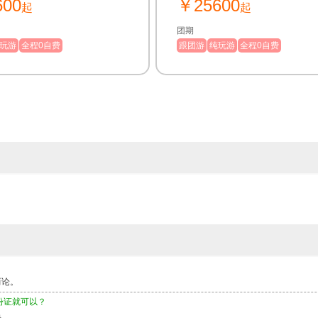
600
￥25600
起
起
团期
玩游
全程0自费
跟团游
纯玩游
全程0自费
而论。
份证就可以？
快