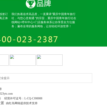
线签订
我们执着追求高品质，一直秉承"重庆中国青年旅行
真正体
社，与您心意相通 "的宗旨，重庆中国青年旅行社在
线网站+呼叫中心+门店服务体系让你享受全方位服
务；遍布全球的服务网络，让你轻松环游世界！
安全提示
游
023yts.com
号
经营许可证号：
L-CQ-CJ00008
位置
由红岛网络提供技术支持