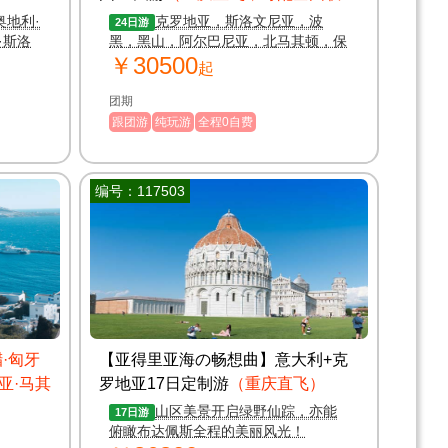
运）
奥地利·
克罗地亚，斯洛文尼亚，波
24日游
·斯洛
黑，黑山，阿尔巴尼亚，北马其顿，保
￥30500
费
加利亚，罗马尼亚，塞尔维亚，匈牙
起
！
利，奥地利，斯洛伐克
团期
跟团游
纯玩游
全程0自费
编号：117503
·匈牙
【亚得里亚海の畅想曲】意大利+克
亚·马其
罗地亚17日定制游
（重庆直飞）
地亚·
山区美景开启绿野仙踪，亦能
17日游
俯瞰布达佩斯全程的美丽风光！