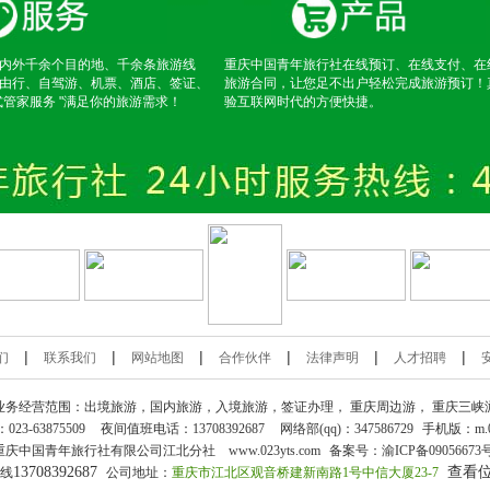
内外千余个目的地、千余条旅游线
重庆中国青年旅行社在线预订、在线支付、在
由行、自驾游、机票、酒店、签证、
旅游合同，让您足不出户轻松完成旅游预订！
式管家服务 "满足你的旅游需求！
验互联网时代的方便快捷。
|
|
|
|
|
|
们
联系我们
网站地图
合作伙伴
法律声明
人才招聘
业务经营范围：出境旅游，国内旅游，入境旅游，签证办理，
重庆周边游
，
重庆三峡
：
023-63875509
夜间值班电话：13708392687
网络部(qq)：
347586729
手机版：
m.
重庆中国青年旅行社
有限公司江北分社 www.023yts.com
备案号：
渝ICP备09056673
13708392687
查看
热线
公司地址：
重庆市江北区观音桥建新南路1号中信大厦23-7