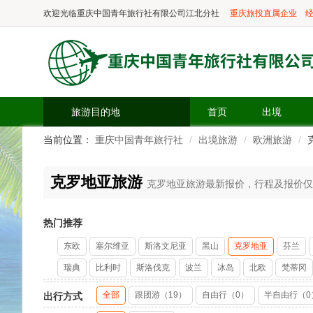
欢迎光临
重庆中国青年旅行社有限公司江北分社
重庆旅投直属企业
经
旅游目的地
首页
出境
当前位置：
重庆中国青年旅行社
出境旅游
欧洲旅游
克罗地亚旅游
克罗地亚旅游最新报价，行程及报价仅供参
热门推荐
东欧
塞尔维亚
斯洛文尼亚
黑山
克罗地亚
芬兰
瑞典
比利时
斯洛伐克
波兰
冰岛
北欧
梵蒂冈
全部
跟团游（19）
自由行（0）
半自由行（0
出行方式