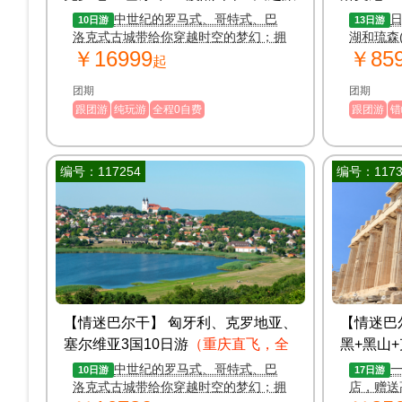
（重庆起止，可配全国联运）
国联运）
中世纪的罗马式、哥特式、巴
10日游
13日游
洛克式古城带给你穿越时空的梦幻；拥
湖和琉森
￥16999
￥85
有最完整的中世纪建筑风格，以及防御
湖泊连接
起
性最强的古城墙。
团期
团期
跟团游
纯玩游
全程0自费
跟团游
错
编号：117254
编号：1173
【情迷巴尔干】 匈牙利、克罗地亚、
【情迷巴
塞尔维亚3国10日游
（重庆直飞，全
黑+黑山
国联运）
游
（重庆
中世纪的罗马式、哥特式、巴
10日游
17日游
洛克式古城带给你穿越时空的梦幻；拥
店，赠送