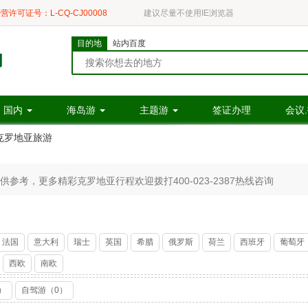
营许可证号：L-CQ-CJ00008
建议尽量不使用IE浏览器
目的地
站内百度
国内
海岛游
主题游
签证办理
会议
克罗地亚旅游
考，更多精彩克罗地亚行程欢迎拨打400-023-2387热线咨询
法国
意大利
瑞士
英国
希腊
俄罗斯
荷兰
西班牙
葡萄牙
西欧
南欧
）
自驾游（0）