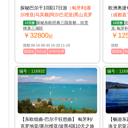
探秘巴尔干10国17日游
（匈牙利|塞
欧洲奥捷
尔维亚|马其额|阿尔巴尼亚|黑山克罗
（成都直
地亚 上波黑|斯洛文尼业|奥地利丨捷
探秘东欧经典三国首都，欣赏
17日游
13日游
克）
绝美三湖区
克·匈牙
￥32800
￥12
黑，贴心
起
外险
团期 09-16 09-30 10-28 11-18
团期
跟团游
纯玩游
全程0自费
跟团游
纯
编号：116932
编号：1169
【东欧组曲-巴尔干狂想曲】 匈牙利/
【畅游东
克罗地亚/塞尔维亚/波黑4国10天之旅
洛文尼亚