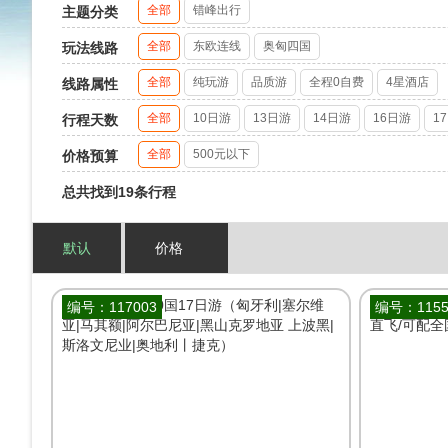
全部
错峰出行
主题分类
全部
东欧连线
奥匈四国
玩法线路
全部
纯玩游
品质游
全程0自费
4星酒店
线路属性
全部
10日游
13日游
14日游
16日游
1
行程天数
全部
500元以下
价格预算
总共找到19条行程
默认
价格
编号：117003
编号：1155