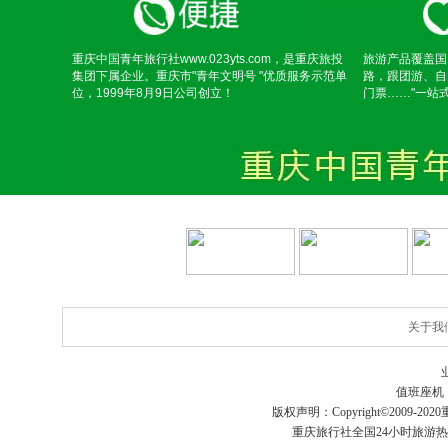
重庆中国青年旅行社www.023yts.com，是重庆旅投
旅游产品覆盖国
集团下属企业。重庆市"青年文明号 "优质服务示范单
路，跟团游、自
位，1999年8月9日公司创立！
门票……"一站
关于我
值班座机
版权声明：Copyright©2009-2020
重庆旅行社
全国24小时旅游