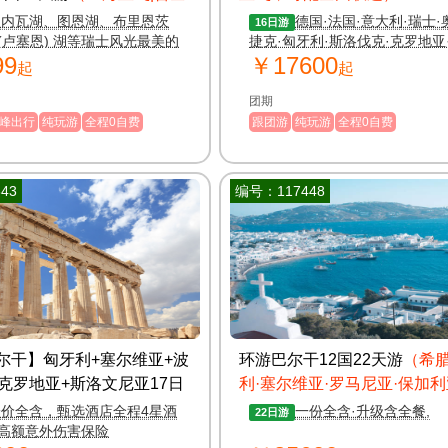
日内瓦湖、图恩湖、布里恩茨
德国·法国·意大利·瑞士·
16日游
(卢塞恩) 湖等瑞士风光最美的
捷克·匈牙利·斯洛伐克·克罗地亚
99
￥17600
在一起的引人入胜的线路
文尼亚，一价全含，全程提供免
起
起
WIFI 服务，欢乐旅途随时分享
团期
峰出行
纯玩游
全程0自费
跟团游
纯玩游
全程0自费
43
编号：117448
尔干】匈牙利+塞尔维亚+波
环游巴尔干12国22天游
（希腊
+克罗地亚+斯洛文尼亚17日
利·塞尔维亚·罗马尼亚·保加利
往返，可配全国联运）
顿 阿尔巴尼亚·黑山·波黑·克罗
一价全含，甄选酒店全程4星酒
一份全含·升级含全餐,
22日游
高额意外伤害保险
斯洛文尼亚·意大利）