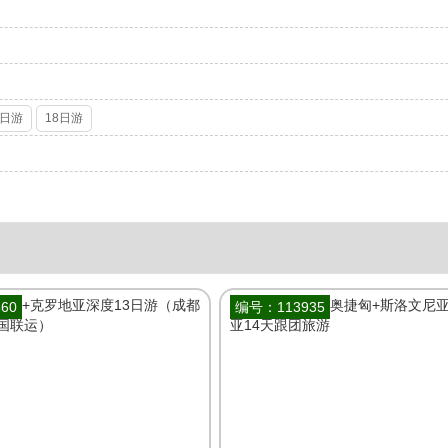
7日游
18日游
60
编号：113935