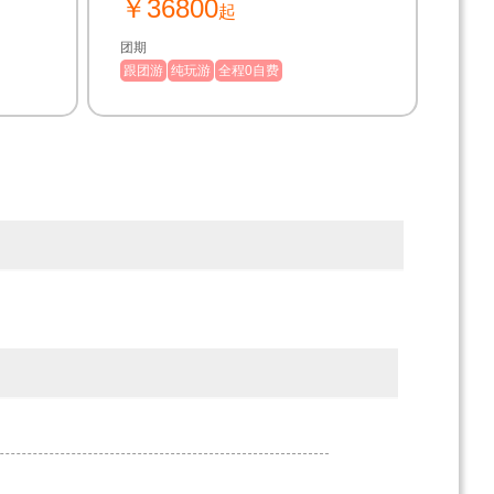
￥36800
起
团期
跟团游
纯玩游
全程0自费