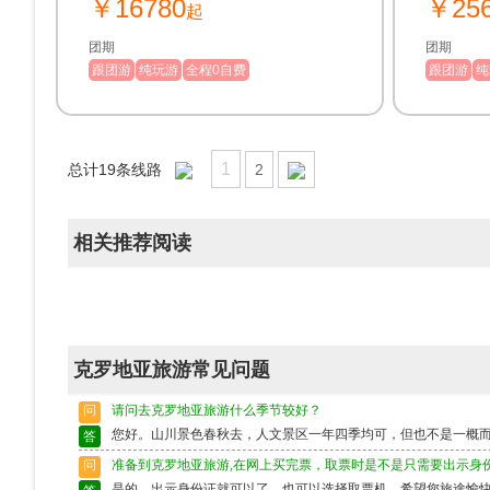
￥16780
￥25
有最完整的中世纪建筑风格，以及防御
起
性最强的古城墙。
团期
团期
跟团游
纯玩游
全程0自费
跟团游
纯
1
总计
19
条线路
2
相关推荐阅读
克罗地亚旅游常见问题
问
请问去克罗地亚旅游什么季节较好？
您好。山川景色春秋去，人文景区一年四季均可，但也不是一概
答
问
准备到克罗地亚旅游,在网上买完票，取票时是不是只需要出示身
是的，出示身份证就可以了，也可以选择取票机，希望您旅途愉