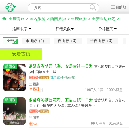
目的地
重庆青旅
>
国内旅游
>
西南旅游
>
重庆旅游
>
重庆周边旅游
>
铜梁旅游
推荐排序
行程天数
价格区间
全部
跟团游（4）
自由行（0）
半自由行（0）
安居古镇
跟团游
铜梁奇彩梦园花海、安居古镇一日游
赏七彩梦园百花盛开
游中国第四大古城
跟团游
赏花游
纯玩游
全程0自费
团期
68
￥
重庆出发
起
1987人推荐
100%满意
跟团游
铜梁奇彩梦园花海、安居古镇一日游
赏古镇月色、万亩花
海 ；游中国第四大古镇，享古镇之安居乐业
跟团游
赏花游
团期
重庆出发
电询
99人推荐
91%满意