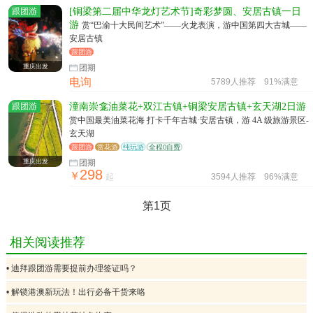
跟团游
[铜梁第二届中华龙灯艺术节]奇彩梦圆、安居古镇一日
游
赏“巴渝十大民间艺术”——火龙表演，游中国第四大古城——
安居古镇
跟团游
重庆出发
团期
电询
5789人推荐
91%满意
跟团游
潼南崇龛油菜花+双江古镇+铜梁安居古镇+玄天湖2日游
赏中国最美油菜花海 打卡千年古城·安居古镇，游 4A 级旅游景区-
玄天湖
跟团游
赏花游
纯玩游
全程0自费
重庆出发
团期
298
￥
起
3594人推荐
96%满意
第1页
相关阅读推荐
• 迪拜跟团游需要提前办理签证吗？
• 解锁港澳新玩法！出行必备干货来咯