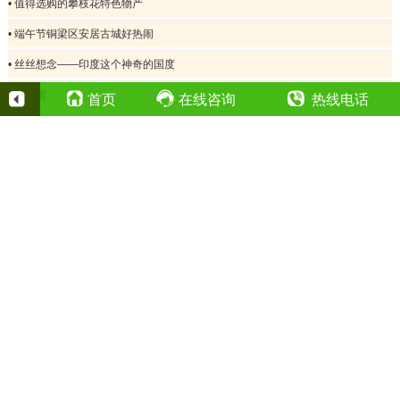
• 值得选购的攀枝花特色物产
• 端午节铜梁区安居古城好热闹
• 丝丝想念——印度这个神奇的国度
• 泰姬陵
首页
在线咨询
热线电话
400-023-2387
全国24小时热线（点击拨打）：
13708392687
夜间值班电话（点击拨打）：
Copyright©2020重庆中国青年旅行社有限公司
地址：重庆市江北区观音桥中信大厦23-7
渝ICP备09056673号 经营许可证号：L-CQ-CJ00008