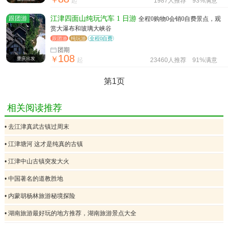
起
1987人推荐
93%满意
跟团游
江津四面山纯玩汽车 1 日游
全程0购物0会销0自费景点，观
赏大瀑布和玻璃大峡谷
跟团游
纯玩游
全程0自费
团期
108
￥
重庆出发
起
23460人推荐
91%满意
第1页
相关阅读推荐
• 去江津真武古镇过周末
• 江津塘河 这才是纯真的古镇
• 江津中山古镇突发大火
• 中国著名的道教胜地
• 内蒙胡杨林旅游秘境探险
• 湖南旅游最好玩的地方推荐，湖南旅游景点大全