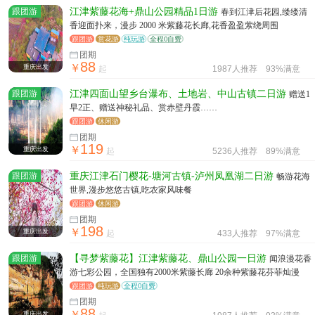
跟团游
江津紫藤花海+鼎山公园精品1日游
春到江津后花园,缕缕清
香迎面扑来，漫步 2000 米紫藤花长廊,花香盈盈萦绕周围
跟团游
赏花游
纯玩游
全程0自费
团期
88
￥
重庆出发
起
1987人推荐
93%满意
跟团游
江津四面山望乡台瀑布、土地岩、中山古镇二日游
赠送1
早2正、赠送神秘礼品、赏赤壁丹霞……
跟团游
休闲游
团期
119
￥
重庆出发
起
5236人推荐
89%满意
跟团游
重庆江津石门樱花-塘河古镇-泸州凤凰湖二日游
畅游花海
世界,漫步悠悠古镇,吃农家风味餐
跟团游
休闲游
团期
198
￥
重庆出发
起
433人推荐
97%满意
跟团游
【寻梦紫藤花】江津紫藤花、鼎山公园一日游
闻浪漫花香
游七彩公园，全国独有2000米紫藤长廊 20余种紫藤花芬菲灿漫
跟团游
纯玩游
全程0自费
团期
88
￥
重庆出发