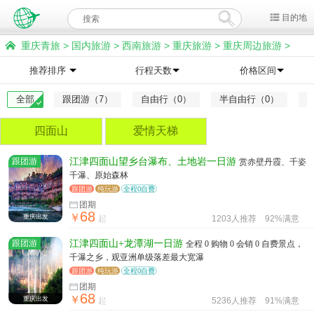
目的地
重庆青旅
>
国内旅游
>
西南旅游
>
重庆旅游
>
重庆周边旅游
>
江津旅游
推荐排序
行程天数
价格区间
全部
跟团游（7）
自由行（0）
半自由行（0）
四面山
爱情天梯
跟团游
江津四面山望乡台瀑布、土地岩一日游
赏赤壁丹霞、千姿
千瀑、原始森林
跟团游
纯玩游
全程0自费
团期
68
￥
重庆出发
起
1203人推荐
92%满意
跟团游
江津四面山+龙潭湖一日游
全程 0 购物 0 会销 0 自费景点，
千瀑之乡，观亚洲单级落差最大宽瀑
跟团游
纯玩游
全程0自费
团期
68
￥
重庆出发
起
5236人推荐
91%满意