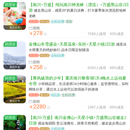
跟团游
【南川+万盛】纯玩南川神龙峡（漂流）+万盛黑山谷2日
游
健走黑山谷，感受20°的夏日凉爽，打卡夏季泉水漂流胜地神
龙峡
跟团游
纯玩游
全程0自费
西南
重庆出发
团期
278
￥
起
7589人推荐
93%满意
跟团游
金佛山冬雪盛会+天星温泉+东街+天星小镇2日游
感受冰
火两重天的绝妙旅行-品冬日限定刨猪汤
跟团游
纯玩游
全程0自费
团期
258
￥
重庆出发
起
6354人推荐
89%满意
跟团游
【乘风破浪的少年】重庆南川黎香湖5天4晚水上运动夏
令营
小班精品营，生活老师24小时细心服务；监管透明化，实时
网络分享；通过水上运动可以加强孩子的身体
跟团游
夏令营
纯玩游
全程0自费
重庆出发
团期
2280
￥
起
1987人推荐
89%满意
跟团游
【南川•万盛】南川金佛山+天星小镇+万盛黑山谷健走2
日游
观金龟朝阳 赏云顶佛光，踏青天然氧吧，健走徒步黑山谷
跟团游
纯玩游
全程0自费