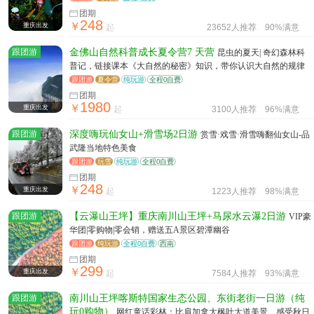
团期
248
￥
重庆出发
起
23652人推荐
90%满意
跟团游
金佛山自然科普成长夏令营7 天营
昆虫的夏天| 奇幻森林科
普记，链接课本《大自然的秘密》知识，带你认识大自然的规律
跟团游
夏令营
纯玩游
全程0自费
团期
1980
￥
重庆出发
起
3100人推荐
96%满意
跟团游
深度嗨玩仙女山+滑雪场2日游
赏雪·戏雪·滑雪嗨翻仙女山-品
武隆当地特色美食
跟团游
玩雪
纯玩游
全程0自费
团期
248
￥
重庆出发
起
1223人推荐
98%满意
跟团游
【云瀑山王坪】重庆南川山王坪+马尿水云瀑2日游
VIP豪
华团|零购物|零会销，赠送五A景区碧潭幽谷
跟团游
纯玩游
全程0自费
西南
团期
299
￥
重庆出发
起
7584人推荐
93%满意
跟团游
南川山王坪喀斯特国家生态公园、东街老街一日游（纯
玩0购物）
网红童话彩林：比肩加拿大枫叶大道美景、感受秋日