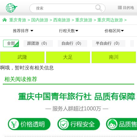
目的地
重庆青旅
>
国内旅游
>
西南旅游
>
重庆旅游
>
重庆周边旅游
>
梁平旅游
推荐排序
行程天数
价格区间
全部
跟团游（0）
自由行（0）
半自由行（0）
武隆
大足
南川
啊哦，暂时没有相关信息
相关阅读推荐