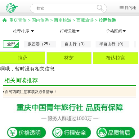
目的地
重庆青旅
>
国内旅游
>
西南旅游
>
西藏旅游
>
拉萨旅游
推荐排序
行程天数
价格区间
全部
跟团游（25）
自由行（0）
半自由行（0）
拉萨
林芝
布达拉宫
啊哦，暂时没有相关信息
相关阅读推荐
• 自驾西藏注意事项及必备清单！