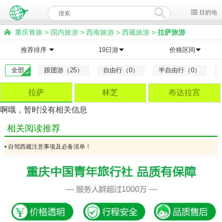
目的地
重庆青旅
>
国内旅游
>
西南旅游
>
西藏旅游
>
拉萨旅游
推荐排序
19日游
价格区间
全部
跟团游（25）
自由行（0）
半自由行（0）
拉萨
林芝
布达拉宫
啊哦，暂时没有相关信息
相关阅读推荐
• 自驾西藏注意事项及必备清单！