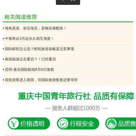
相关阅读推荐
• 海角悬崖、岩石海滨，苏梅岛泰酷辣！
• 中泰将从3月起永久相互免签！
• 国际邮轮怎么选？邮轮旅游攻略及注意事项
• 泰国旅游正在重启？！已经重启
• 昆明-曼谷国际航线8月6日复航
• 首批游客进入泰国，但国际旅游恢复还要等待