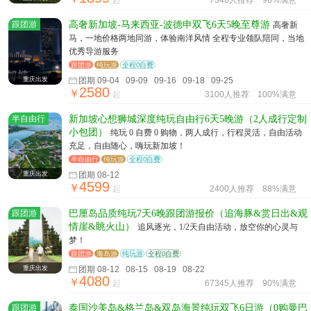
起
7346人推荐
96%满意
跟团游
高奢新加坡-马来西亚-波德申双飞6天5晚至尊游
高奢新
马，一地价格两地同游，体验南洋风情 全程专业领队陪同，当地
优秀导游服务
跟团游
纯玩游
全程0自费
重庆出发
团期 09-04 09-09 09-16 09-18 09-25
2580
￥
起
3100人推荐
100%满意
半自由行
新加坡心想狮城深度纯玩自由行6天5晚游（2人成行定制
小包团）
纯玩 0 自费 0 购物，两人成行，行程灵活，自由活动
充足，自由随心，嗨玩新加坡！
半自由行
纯玩游
全程0自费
重庆出发
团期 08-12
4599
￥
起
2400人推荐
88%满意
跟团游
巴厘岛品质纯玩7天6晚跟团游报价（追海豚&赏日出&观
情崖&眺火山）
追风逐光，1/2天自由活动，放空你的心灵与
梦！
跟团游
海岛游
纯玩游
全程0自费
重庆出发
团期 08-12 08-15 08-19 08-22
4080
￥
起
67345人推荐
90%满意
跟团游
泰国沙美岛&格兰岛&双岛海景纯玩双飞6日游（0购曼巴