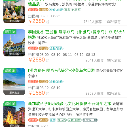
臻品质）
双岛出海，沙美岛+格兰岛，享受休闲海岛时光!
跟团游
纯玩游
全程0自费
曼谷+芭提雅
团期 08-11 08-25
2680
￥
重庆出发
起
7542人推荐
100%满意
跟团游
泰国曼谷-芭提雅-臻享双岛（象雅岛+曼奈岛）双飞6天5
晚游
独家私人岛屿“象雅岛”+海龟之岛·曼奈岛，尽情享受阳光、
沙滩、海浪~
跟团游
纯玩游
全程0自费
重庆出发
团期 08-09 08-10 08-11 08-12 08-13
2680
￥
起
2541人推荐
98%满意
跟团游
[湄力食色]曼谷+芭提雅+沙美岛六日游
享受沙美岛独特的
宁静！
跟团游
纯玩游
全程0自费
团期 08-12 08-19
1680
￥
重庆出发
起
3858人推荐
92%满意
跟团游
新加坡科学6天5晚多元文化环保夏令营研学之旅
走进南
洋理工大学，打卡新加坡国立大学，感受名校氛围，留学生带领
参观学校并交流留学心路历程，萌芽留学梦
跟团游
夏令营
研学
纯玩游
全程0自费
新加坡一地
重庆出发
团期 08-11