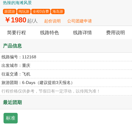
热辣的海滩风景
跟团游
纯玩游
全程0自费
海岛游
￥1980
起/人
起价说明
公司团建申请
简要行程
线路特色
线路详情
费用说明
产品信息
线路编号：
112168
出发城市：
重庆
往返交通：
飞机
旅游团期：
6-Days（建议提前3天报名）
行程价格仅供参考，节假日有一定浮动，以传阅为准！
最近团期
标准