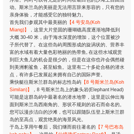
动。斯米兰岛的美丽是无法用言辞来形容的，只有您的
亲身体验，才能感受它的独特魅力。
首先我们参观其中最美丽的
【4 号安岛(Koh
Miang)】
，这里大片坚固的珊瑚礁高度逐渐地降低到
大概 30-40 米，由于海水深度的增加，这个位置被沙
子所代替了。在这些岛屿周围形成的旋涡状的、营养丰
富的水域有着大量色彩艳丽的热带鱼, 在这些水域观赏
到巨大鱼儿的机会是很少的，但是在这你也许会偶然碰
到美洲豹鲨鱼，甚至鲸鱼。这里有二十多处合格的潜水
点，有许多已发展起来拥有自己的国际声誉。
乘快艇往斯米兰群岛的标志性岛屿
【8 号斯米兰岛(Koh
Similan)】
，8 号斯米兰岛上的象头岩(Elephant Head)
可能是这群岛屿中最著名的潜水地带，这里是以伸出海
面到斯米兰岛西南角的、形状不规则的岩石而命名的。
您可以漫步洁白的沙滩，也可以跟随队伍登上斯米兰群
岛的至高点，观赏绝美的海景风光。
于岛上享用午餐后，我们继而前往著名的
【7 号巴布岛