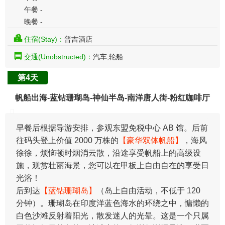
午餐 -
晚餐 -
住宿(Stay)：
普吉酒店
交通(Unobstructed)：
汽车,轮船
第4天
帆船出海-蓝钻珊瑚岛-神仙半岛-南洋唐人街-粉红咖啡厅
早餐后根据导游安排，参观东盟免税中心 AB 馆。后前
往码头登上价值 2000 万株的
【豪华双体帆船】
，海风
徐徐，烦恼顿时烟消云散，沿途享受帆船上的高级设
施，观赏壮丽海景，您可以在甲板上自由自在的享受日
光浴！
后到达
【蓝钻珊瑚岛】
（岛上自由活动，不低于 120
分钟）。珊瑚岛在印度洋蓝色海水的环绕之中，慵懒的
白色沙滩反射着阳光，散发迷人的光晕。这是一个只属