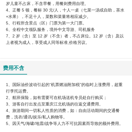
岁儿童不占床，不含早餐，用餐则费用自理。
4、正餐 5 顿，餐标 30 元/人，十人一桌（七菜一汤或自助，茶水
+水果），不足十人，菜数和菜量将相应减少。
5、行程所含景点（区）门票为第一大门票。
6、全程中文领队服务，境外中文导游、司机服务
7、2 岁（含）至 12 岁（不含）者，不占床位。12 岁（含）及以
上者视为成人，享受成人同等标准,价格另议。
费用不含
1、国际油价波动引起的“机票燃油附加税”的临时上涨费用，超重
行李托运费。
2、航班保险，如有需要可在机场送机专员处自行购买；
3、游客自行出发点至重庆江北机场的往返交通费用。
4、旅游期间一切私人性质的消费，如：自由活动期间的交通餐
费，洗衣/通讯/娱乐/私人购物等。
5、因天气/海啸/地震/战争等人力不可抗因素而导致的额外费用。