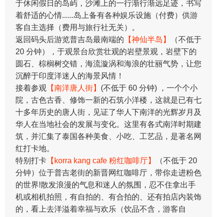
于休闲假日的岛屿，沙滩上的一行渐行渐远足迹，书写
着舒适的心情......岛上备有各种娱乐设施（付费）供游
客自主选择（费用与旅行社无关）。
返回码头后游览普吉岛最南端的
【神仙半岛】
（不低于
20 分钟），于观景台欣赏壮观的岩壁景观，岩壁下的
圆石、棕榈树交错，海流漩涡和海浪的壮丽气势，让您
沉醉于印度洋迷人的海景风情！
接着参观
【南洋唐人街】
(不低于 60 分钟) ，一个个小
院，古色古香、修饰一新的石筑小洋楼，这就是已有七
十多年历史的唐人街，见证了华人下南洋的光辉岁月及
华人在当地社会的发展与变化。这里有各式南洋时期建
筑，并汇集了泰国各种美食、小吃、工艺品，是著名网
红打卡地。
特别打卡
【korra kang cafe 粉红咖啡厅】
（不低于 20
分钟）位于普吉老街的新晋网红咖啡厅，带你走进粉色
的世界!散发浪漫的气息和迷人的氛围，忍不住拿出手
机或相机拍照，有自拍的、有合拍的、还有拍店内装饰
的，看上去洋溢着幸福与欢乐（饮品不含，游客自