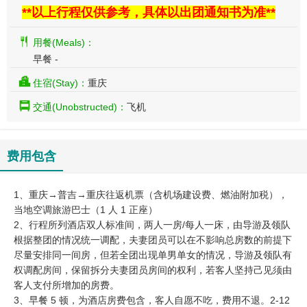
**以上行程仅供参考，具体以出团通知书为准**
用餐(Meals)：
早餐 -
住宿(Stay)：
重庆
交通(Unobstructed)：
飞机
费用包含
1、重庆→普吉→重庆往返机票（含机场建设费、燃油附加税），
当地空调旅游巴士（1 人 1 正座）
2、行程所列酒店双人标准间，两人一房/每人一床，由导游及领队
根据整团的情况统一调配，夫妻团员可以在不影响总房数的前提下
尽量安排同一间房，但若全团出现单男单女的情况，导游及领队有
权调配房间，保留拆分夫妻团员房间的权利，若客人坚持己见须由
客人支付所增加的房费。
3、早餐 5 顿，为酒店房费包含，客人自愿不吃，费用不退。2-12