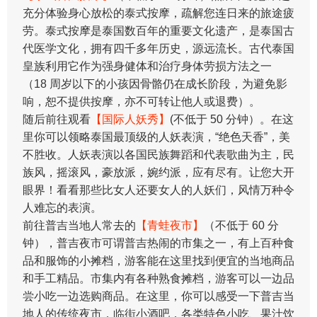
充分体验身心放松的泰式按摩，疏解您连日来的旅途疲
劳。泰式按摩是泰国数百年的重要文化遗产，是泰国古
代医学文化，拥有四千多年历史，源远流长。古代泰国
皇族利用它作为强身健体和治疗身体劳损方法之一
（18 周岁以下的小孩因骨骼仍在成长阶段，为避免影
响，恕不提供按摩，亦不可转让他人或退费）。
随后前往观看
【国际人妖秀】
(不低于 50 分钟）。在这
里你可以领略泰国最顶级的人妖表演，“绝色天香”，美
不胜收。人妖表演以各国民族舞蹈和代表歌曲为主，民
族风，摇滚风，豪放派，婉约派，应有尽有。让您大开
眼界！看看那些比女人还要女人的人妖们，风情万种令
人难忘的表演。
前往普吉当地人常去的
【青蛙夜市】
（不低于 60 分
钟），普吉夜市可谓普吉热闹的市集之一，有上百种食
品和服饰的小摊档，游客能在这里找到便宜的当地商品
和手工精品。市集内有各种熟食摊档，游客可以一边品
尝小吃一边选购商品。在这里，你可以感受一下普吉当
地人的传统夜市，临街小酒吧，各类特色小吃、果汁饮