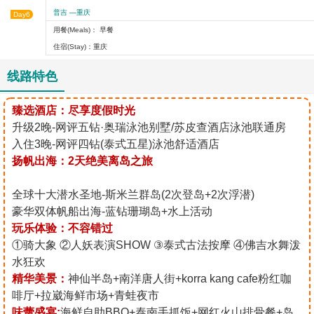
普吉 —重庆
Day6
用餐(Meals)： 早餐
住宿(Stay)：重庆
线路特色
臻选酒店：尽享度假时光
升级2晚-网评五钻·奥瑞泳池别墅/苏皮查酒店泳池联通房
入住3晚-网评四钻(泰式五星)泳池舒适酒店
扬帆出海：2天绝美离岛之旅
全球十大潜水圣地-斯米兰群岛(2次登岛+2次浮潜)
豪华双体帆船出海-蓝钻珊瑚岛+水上活动
​玩乐体验：不容错过
①骑大象 ②人妖表演SHOW ③泰式古法按摩 ④佛吉水舞泼
水狂欢
精华美景：
神仙半岛+南洋唐人街+korra kang cafe粉红咖
啡厅+拉崴海鲜市场+青蛙夜市
味蕾盛宴:
海鲜自助BBQ+泰南手抓饭+网红火山排骨餐+岛