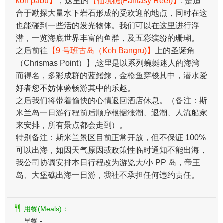
koh pabu】
，这里的
【仙境礁(Fantasy Reef)】
, 是适
合于勘探大量水下岩石形成的受欢迎的地点，同时在这
也能碰到一些活的发光物体。我们可以在这里进行浮
潜，一览海底世界丰富的鱼群，及五彩缤纷的珊瑚。
之后前往
【9 号班古岛（Koh Bangru)】
上的圣诞角
（Chrismas Point）】,这里是以系列蜿蜒迷人的海湾
而得名，多彩成群的蓝鳍鲹，金枪鱼穿梭其中，潜水爱
好者您不妨体验畅游其中的乐趣。
​之后我们将带着愉快的心情返回酒店休息。（备注：斯
米兰岛一日游行程前后顺序根据涨潮、退潮、人流船家
来安排，所有景点都会走到）。
特别备注：斯米兰景区目前正常开放，但不保证 100%
可以出海，如因天气原因或政策性临时通知不能出海，
我公司协调安排本日行程改为游览大/小 PP 岛，帝王
岛、大堡礁出海一日游，我社不承担任何违约责任。
用餐(Meals)：
早餐 -