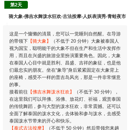
第2天
骑大象-佛吉水舞泼水狂欢-古法按摩-人妖表演秀-青蛙夜市
这是一个慵懒的清晨，您可以一觉睡到自然醒。在导游
的带领下
【骑大象】
（不低于 20 分钟）大象被泰国人
视为国宝，聪明能干的大象不但在生产和生活中发挥作
用，而且在兴盛的旅游业里扮演重要角色。因此，大象
在泰国人心目中就是胜利、昌盛、吉祥的象征，也是他
们最忠实的朋友。坐在“象导”身后紧紧固定在大象背上
的座椅，感受不一样的普吉岛风光，那是一件非常惬意
的事。
接着前往
【佛吉水舞泼水狂欢】
（不低于 30 分钟），
在这里我们可以拜佛、浴佛、放花灯、祈福，观赏泰国
的传统舞蹈，参与大型的泼水狂欢，非常震撼。还可以
全面了解泰国的泼水文化，去体验和参与泼水，去感受
泰国泼水节带来的开心和快乐。
【泰式古法按摩】
（不低于 50 分钟）然后带领您来趟