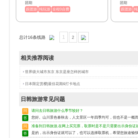
团期
团期
跟团游
纯玩游
全程0自费
跟团游
纯
1
总计
16
条线路
2
相关推荐阅读
世界级大城市东京 东京是座怎样的城市
日本限定赏樱|最佳花期&打卡地点
日韩旅游常见问题
问
请问去日韩旅游什么季节较好？
您好。山川景色春秋去，人文景区一年四季均可，但也不是一概
答
问
准备到日韩旅游,在网上买完票，取票时是不是只需要出示身份证
是的，出示身份证就可以了，也可以选择取票机，希望您旅途愉
答