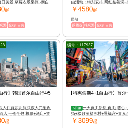
草莓农场采摘~亲自
由活动；特别安排 网红益善洞~感受复
80
￥4580
酱
古与摩登
起
起
团期
玩游
全程0自费
跟团游
纯玩游
全程0自费
28
编号：117937
由行】韩国首尔自由行4/5
【特惠假期4+1自由行】首尔
程入住首尔明洞或东大门附近
一天自由活动 自由 随心
5日游
酒店 一价全包 机票+酒店+签
街+松月洞壁画村+景福宫+青瓦
80
￥3099
机场接送 贴心服务 免费协助
+北村韩屋村+广藏市场
起
起
免税店金卡