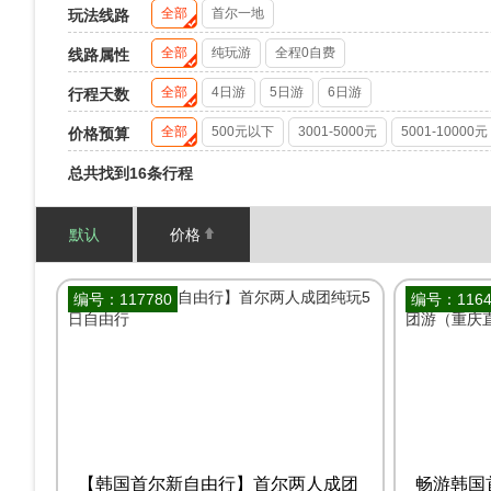
全部
首尔一地
玩法线路
全部
纯玩游
全程0自费
线路属性
全部
4日游
5日游
6日游
行程天数
全部
500元以下
3001-5000元
5001-10000元
价格预算
总共找到16条行程
默认
价格
编号：117780
编号：1164
【韩国首尔新自由行】首尔两人成团
畅游韩国