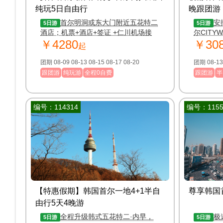
纯玩5日自由行
晚跟团游
全含）
首尔明洞或东大门附近五花特二
安
5日游
5日游
酒店；机票+酒店+签证 +仁川机场接
尔CITY
￥4280
￥30
送；免费协助办理各大免税店购物打折
起
金卡
团期 08-09 08-13 08-15 08-17 08-20
跟团游
纯玩游
全程0自费
跟团游
半
编号：114314
编号：1155
【特惠假期】韩国首尔一地4+1半自
尊享韩国
由行5天4晚游
全程升级韩式五花特二·内早，
极速
5日游
5日游