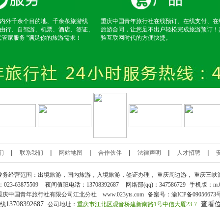
内外千余个目的地、千余条旅游线
重庆中国青年旅行社在线预订、在线支付、在
由行、自驾游、机票、酒店、签证、
旅游合同，让您足不出户轻松完成旅游预订！
式管家服务 "满足你的旅游需求！
验互联网时代的方便快捷。
|
|
|
|
|
|
们
联系我们
网站地图
合作伙伴
法律声明
人才招聘
业务经营范围：出境旅游，国内旅游，入境旅游，签证办理，
重庆周边游
，
重庆三峡
：
023-63875509
夜间值班电话：13708392687
网络部(qq)：
347586729
手机版：
m.
重庆中国青年旅行社
有限公司江北分社 www.023yts.com
备案号：
渝ICP备09056673
13708392687
查看
热线
公司地址：
重庆市江北区观音桥建新南路1号中信大厦23-7