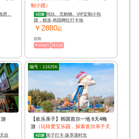
制小团）
舱房，
纯玩、无购物、VIP定制小包
5日游
团，精选·韩国网红打卡地
￥2880
起
团期
半自由行
纯玩游
编号：116256
日游
【欢乐亲子】韩国首尔一地 6天4晚
游
（玩转爱宝乐园，探索首尔亲子天
堂）
2天自
亲子打卡·纵享漫时光
6日游