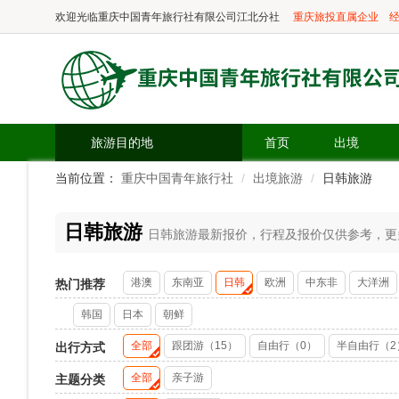
欢迎光临
重庆中国青年旅行社有限公司江北分社
重庆旅投直属企业
经
旅游目的地
首页
出境
当前位置：
重庆中国青年旅行社
出境旅游
日韩旅游
日韩旅游
日韩旅游最新报价，行程及报价仅供参考，更多精
港澳
东南亚
日韩
欧洲
中东非
大洋洲
热门推荐
韩国
日本
朝鲜
全部
跟团游（15）
自由行（0）
半自由行（2
出行方式
全部
亲子游
主题分类