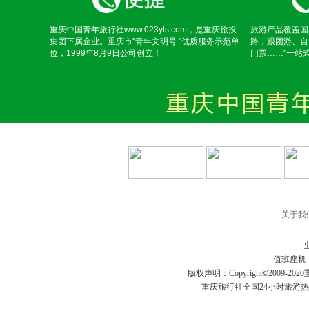
重庆中国青年旅行社www.023yts.com，是重庆旅投
旅游产品覆盖国
集团下属企业。重庆市"青年文明号 "优质服务示范单
路，跟团游、自
位，1999年8月9日公司创立！
门票……"一站
关于我
值班座机
版权声明：Copyright©2009-2020
重庆旅行社
全国24小时旅游