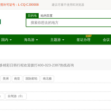
营许可证号：L-CQ-CJ00008
建议尽量不使用IE浏览器
目的地
站内百度
国内
海岛游
主题游
签证办理
会议
彩日韩行程欢迎拨打400-023-2387热线咨询
美洲
南亚
国际邮轮
南北极
）
自驾游（0）