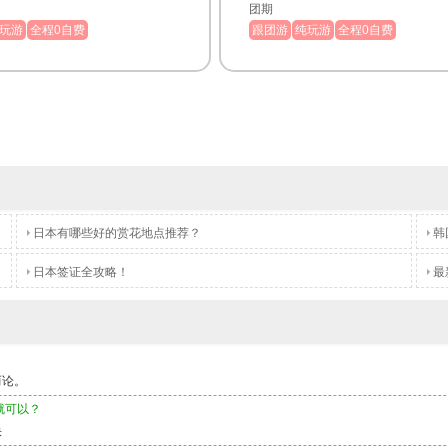
团期
玩游
全程0自费
跟团游
纯玩游
全程0自费
日本有哪些好的赏花地点推荐？
韩
日本签证全攻略！
最
而论。
就可以？
快