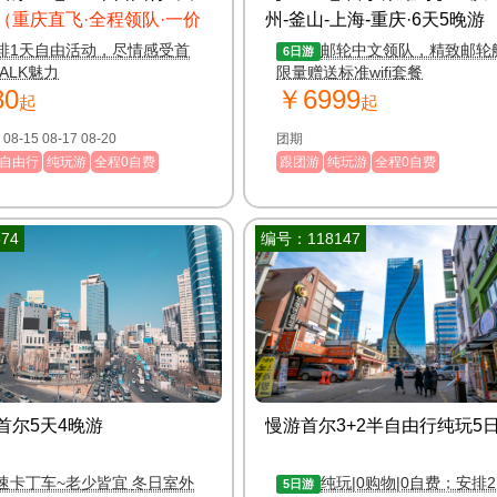
（重庆直飞·全程领队·一价
州-釜山-上海-重庆·6天5晚游
排1天自由活动，尽情感受首
邮轮中文领队，精致邮轮
6日游
WALK魅力
限量赠送标准wifi套餐
80
￥6999
起
起
团期 08-13 08-15 08-17 08-20
团期
自由行
纯玩游
全程0自费
跟团游
纯玩游
全程0自费
74
编号：118147
首尔5天4晚游
慢游首尔3+2半自由行纯玩5
卡丁车~老少皆宜 冬日室外
纯玩|0购物|0自费；安排
5日游