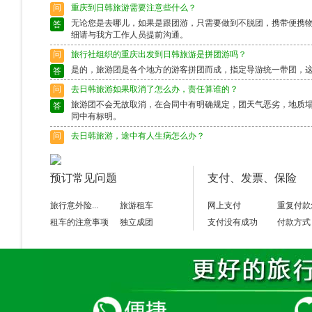
问
重庆到日韩旅游需要注意些什么？
无论您是去哪儿，如果是跟团游，只需要做到不脱团，携带便携
答
细请与我方工作人员提前沟通。
问
旅行社组织的重庆出发到日韩旅游是拼团游吗？
是的，旅游团是各个地方的游客拼团而成，指定导游统一带团，
答
问
去日韩旅游如果取消了怎么办，责任算谁的？
旅游团不会无故取消，在合同中有明确规定，团天气恶劣，地质
答
同中有标明。
问
去日韩旅游，途中有人生病怎么办？
出行前请确保身体状况良好，如果身体异样请别选择出行，旅游
答
富的导游会作出准确的判断，请配合。
预订常见问题
支付、发票、保险
问
去日韩旅游途中脱团了怎么办？
请保留好导游的电话，以备不时之需。如果情况特殊请及时联系
答
旅行意外险...
旅游租车
网上支付
重复付款
租车的注意事项
独立成团
支付没有成功
付款方式