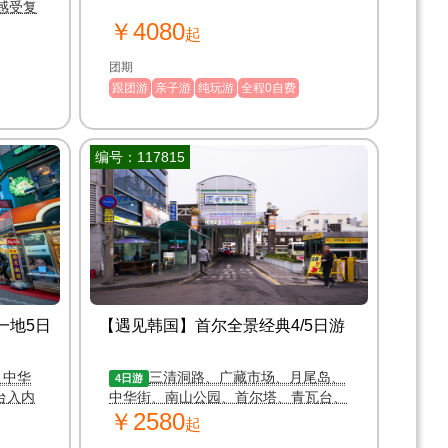
￥4080
起
团期
跟团游
亲子游
纯玩游
全程0自费
编号：117815
一地5日
【遇⻅韩国】首尔全景经典4/5日游
；中华
三清洞路、广藏市场、月尾岛、
4日游
台入内
中华街、南山公园、首尔塔、青瓦台、
￥2580
北村韩屋
起