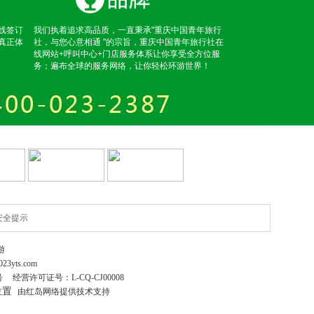
线签订
我们执着追求高品质，一直秉承"重庆中国青年旅行
真正体
社，与您心意相通 "的宗旨，重庆中国青年旅行社在
线网站+呼叫中心+门店服务体系让你享受全方位服
务；遍布全球的服务网络，让你轻松环游世界！
安全提示
游
023yts.com
号
经营许可证号：
L-CQ-CJ00008
位置
由红岛网络提供技术支持