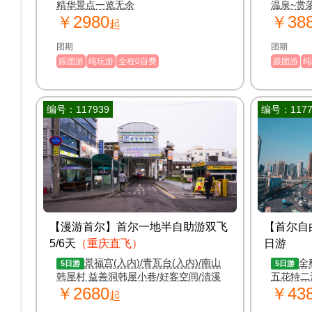
精华景点一览无余
温泉~赏落日美景 
￥2980
￥38
DIY草莓
起
团期
团期
跟团游
纯玩游
全程0自费
跟团游
纯
编号：117939
编号：1177
【漫游首尔】首尔一地半自助游双飞
【首尔自
5/6天
（重庆直飞）
日游
景福宫(入内)/青瓦台(入内)/南山
全
5日游
5日游
韩屋村 益善洞韩屋小巷/好客空间/清溪
五花特二
￥2680
￥43
川 松月洞童话村/仁川中华街！
证、仁川
起
办理各大