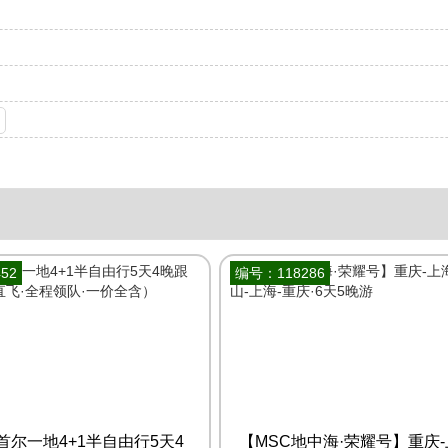
52
编号：118286
首尔一地4+1半自由行5天4
【MSC地中海·荣耀号】重庆-