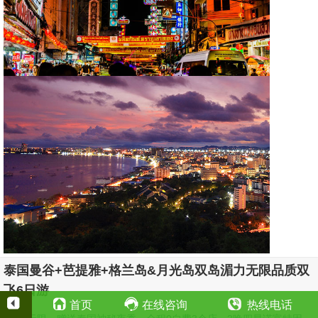
泰国曼谷+芭提雅+格兰岛&月光岛双岛湄力无限品质双
飞6日游
首页
在线咨询
热线电话