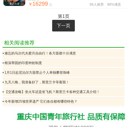
16299
￥
重庆出发
起
99人推荐
98%满意
第1页
下一页
相关阅读推荐
• 难忘的马尔代夫蜜月自由行！各方面都十分满意
• 根深蒂固的印度种姓制度
• 1月1日起尼泊尔方面禁止个人单独攀登珠峰
• 九天八晚，我准备好了，斯里兰卡等着我！
• 【交通攻略】坐火车还是坐飞机？斯里兰卡各种交通工具介绍！
• 今年新增25项世界遗产 它们各自都有哪些特色？