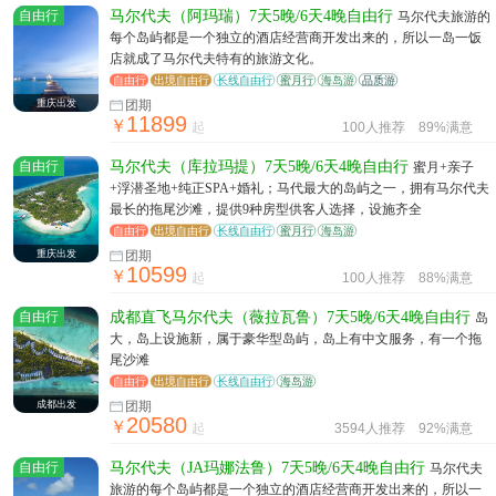
自由行
马尔代夫（阿玛瑞）7天5晚/6天4晚自由行
马尔代夫旅游的
每个岛屿都是一个独立的酒店经营商开发出来的，所以一岛一饭
店就成了马尔代夫特有的旅游文化。
自由行
出境自由行
长线自由行
蜜月行
海岛游
品质游
重庆出发
团期
11899
￥
起
100人推荐
89%满意
自由行
马尔代夫（库拉玛提）7天5晚/6天4晚自由行
蜜月+亲子
+浮潜圣地+纯正SPA+婚礼；马代最大的岛屿之一，拥有马尔代夫
最长的拖尾沙滩，提供9种房型供客人选择，设施齐全
自由行
出境自由行
长线自由行
蜜月行
海岛游
重庆出发
团期
10599
￥
起
100人推荐
88%满意
自由行
成都直飞马尔代夫（薇拉瓦鲁）7天5晚/6天4晚自由行
岛
大，岛上设施新，属于豪华型岛屿，岛上有中文服务，有一个拖
尾沙滩
自由行
出境自由行
长线自由行
海岛游
成都出发
团期
20580
￥
起
3594人推荐
92%满意
自由行
马尔代夫（JA玛娜法鲁）7天5晚/6天4晚自由行
马尔代夫
旅游的每个岛屿都是一个独立的酒店经营商开发出来的，所以一