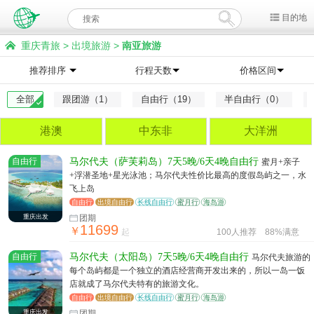
目的地
重庆青旅
>
出境旅游
>
南亚旅游
推荐排序
行程天数
价格区间
全部
跟团游（1）
自由行（19）
半自由行（0）
港澳
中东非
大洋洲
自由行
马尔代夫（萨芙莉岛）7天5晚/6天4晚自由行
蜜月+亲子
+浮潜圣地+星光泳池；马尔代夫性价比最高的度假岛屿之一，水
飞上岛
自由行
出境自由行
长线自由行
蜜月行
海岛游
重庆出发
团期
11699
￥
起
100人推荐
88%满意
自由行
马尔代夫（太阳岛）7天5晚/6天4晚自由行
马尔代夫旅游的
每个岛屿都是一个独立的酒店经营商开发出来的，所以一岛一饭
店就成了马尔代夫特有的旅游文化。
自由行
出境自由行
长线自由行
蜜月行
海岛游
重庆出发
团期