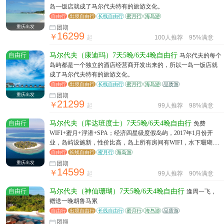
岛一饭店就成了马尔代夫特有的旅游文化。
自由行
出境自由行
长线自由行
蜜月行
海岛游
重庆出发
团期
16299
￥
起
100人推荐
95%满意
自由行
马尔代夫（康迪玛）7天5晚/6天4晚自由行
马尔代夫的每个
岛屿都是一个独立的酒店经营商开发出来的，所以一岛一饭店就
成了马尔代夫特有的旅游文化。
自由行
出境自由行
长线自由行
蜜月行
海岛游
品质游
重庆出发
团期
21299
￥
起
99人推荐
98%满意
自由行
马尔代夫（库达班度士）7天5晚/6天4晚自由行
免费
WIFI+蜜月+浮潜+SPA；经济四星级度假岛屿，2017年1月份开
业，岛屿设施新，性价比高，岛上所有房间有WIFI，水下珊瑚
多，浮潜环境好，娱乐活动丰富
自由行
长线自由行
蜜月行
海岛游
重庆出发
团期
14599
￥
起
99人推荐
90%满意
自由行
马尔代夫（神仙珊瑚）7天5晚/6天4晚自由行
逢周一飞，
赠送一晚胡鲁马累
自由行
出境自由行
长线自由行
蜜月行
海岛游
品质游
团期