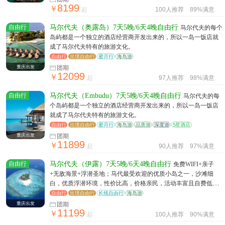
8199
￥
起
100人推荐
89%满意
自由行
马尔代夫（奥露岛）7天5晚/6天4晚自由行
马尔代夫的每个
岛屿都是一个独立的酒店经营商开发出来的，所以一岛一饭店就
成了马尔代夫特有的旅游文化。
自由行
出境自由行
蜜月行
海岛游
重庆出发
团期
12099
￥
起
97人推荐
98%满意
自由行
马尔代夫（Embudu）7天5晚/6天4晚自由行
马尔代夫的每
个岛屿都是一个独立的酒店经营商开发出来的，所以一岛一饭店
就成了马尔代夫特有的旅游文化。
自由行
出境自由行
蜜月行
海岛游
品质游
深度游
5星酒店
重庆出发
团期
11899
￥
起
90人推荐
97%满意
自由行
马尔代夫（伊露）7天5晚/6天4晚自由行
免费WIFI+亲子
+无敌海景+浮潜圣地；马代最受欢迎的优质小岛之一，沙滩细
白，优质浮潜环境，性价比高，价格亲民，活动丰富且自费低，
重点推荐
自由行
出境自由行
长线自由行
海岛游
重庆出发
团期
11199
￥
起
100人推荐
90%满意