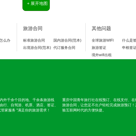
旅游合同
其他问题
怎么办
标准旅游合同
国内游合同(范本)
全球旅游WIFI
什么是
出境游合同(范本)
代订服务合同
旅游签证
申根签
境外wifi出租
内外千余个目的地、千余条旅游线
重庆中国青年旅行社在线预订、在线支付、在
由行、自驾游、机票、酒店、签证、
旅游合同，让您足不出户轻松完成旅游预订！
式管家服务 "满足你的旅游需求！
验互联网时代的方便快捷。