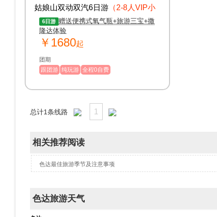
姑娘山双动双汽6日游
（2-8人VIP小
团）
赠送便携式氧气瓶+旅游三宝+撒
6日游
隆达体验
￥1680
起
团期
跟团游
纯玩游
全程0自费
1
总计
1
条线路
相关推荐阅读
色达最佳旅游季节及注意事项
色达旅游天气