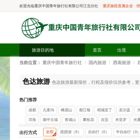
欢迎光临
重庆中国青年旅行社有限公司江北分社
重庆旅投直属企业
经
旅游目的地
首页
出境
当前位置：
重庆中国青年旅行社
国内旅游
西南旅游
色达旅游
色达旅游最新报价，行程及报价仅供参考，更多精
热门推荐
成都
九寨沟
峨眉山
都江堰
稻城亚丁
若尔盖
邛海
阆中古城
青城山
攀枝花
自贡
米亚罗
光
全部
跟团游（9）
自由行（0）
半自由行（0
出行方式