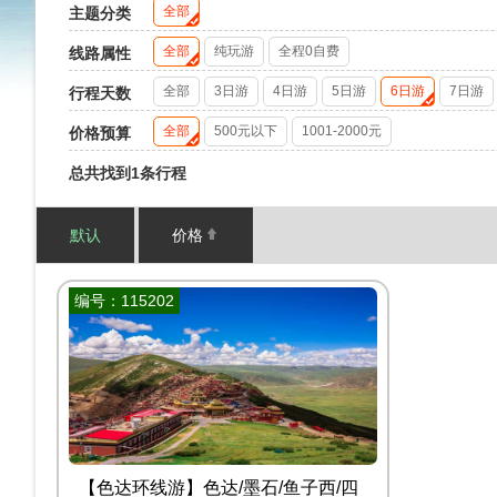
全部
主题分类
全部
纯玩游
全程0自费
线路属性
全部
3日游
4日游
5日游
6日游
7日游
行程天数
全部
500元以下
1001-2000元
价格预算
总共找到1条行程
默认
价格
编号：115202
【色达环线游】色达/墨石/鱼子西/四