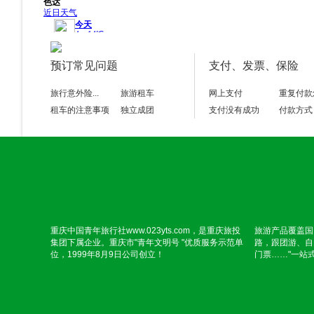
预订常见问题
支付、发票、保险
旅行意外险...
旅游租车
网上支付
重复付款
租车的注意事项
独立成团
支付没有成功
付款方式
重庆中国青年旅行社www.023yts.com，是重庆旅投
旅游产品覆盖国
集团下属企业。重庆市"青年文明号 "优质服务示范单
路，跟团游、自
位，1999年8月9日公司创立！
门票……"一站