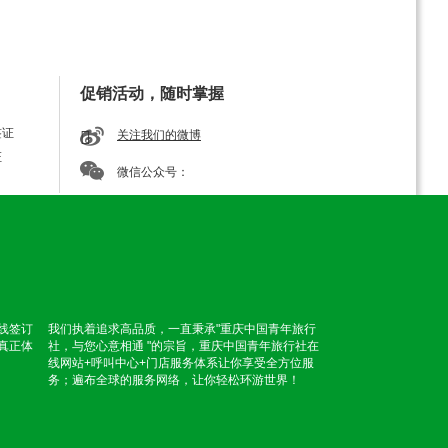
促销活动，随时掌握
签证
关注我们的微博
证
微信公众号：
线签订
我们执着追求高品质，一直秉承"重庆中国青年旅行
真正体
社，与您心意相通 "的宗旨，重庆中国青年旅行社在
线网站+呼叫中心+门店服务体系让你享受全方位服
务；遍布全球的服务网络，让你轻松环游世界！