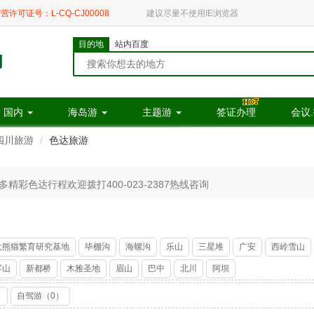
营许可证号：L-CQ-CJ00008
建议尽量不使用IE浏览器
目的地
站内百度
国内
海岛游
主题游
签证办理
会议
四川旅游
色达旅游
彩色达行程欢迎拨打400-023-2387热线咨询
大熊猫繁育研究基地
毕棚沟
海螺沟
乐山
三星堆
广安
西岭雪山
雾山
新都桥
木雅圣地
眉山
巴中
北川
阿坝
）
自驾游（0）