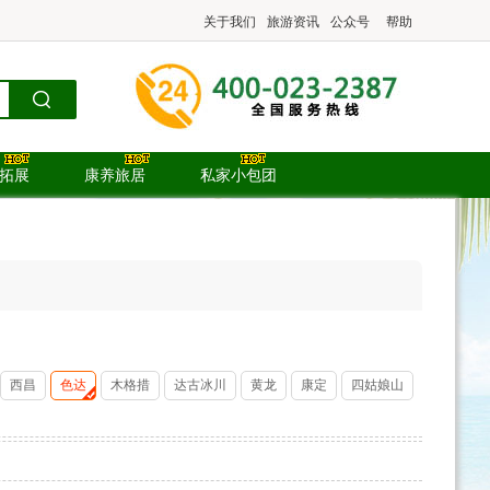
关于我们
旅游资讯
公众号
帮助
.拓展
康养旅居
私家小包团
西昌
色达
木格措
达古冰川
黄龙
康定
四姑娘山